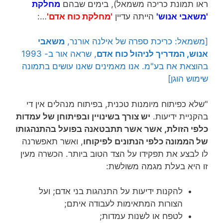
ראו תמונת כריכה משמאל), בימים שבהם
מחלקת
'משאבי אנוש'
הייתה עדיין
'מחלקת כוח אדם'
…:
[משמאל: כריכת ספרה של אילנה אורנר,
משאבי
אנוש, המדריך לניהול כוח אדם
, שראה אור ב- 1993
בהוצאת אח בע"מ. אנו מאמינים שאנו עושים בתמונה
שימוש הוגן]
"שלא כפיתוח מיומנות טכנית, בפיתוח מנהלים אין די
בהקניית ידיעות.
יש צורך בשינויין ובפיתוחן של עמדות
כלפי הזולת, אשר
אשר תתבטאנה בפועל בהתנהגותו
של הממונה כלפי הנתונים לפיקוחו
, ואשר תאפשרנה
לו לבצע את תפקידו על הצד הטוב ביותר. הכשרה מעין
זו היא בעלת מגמה משולשת:
להקנות ידיעות על התנהגות בני אדם; ועל
הצורות המתאימות לעבודה איתם;
לטפח או לשנות עמדות;