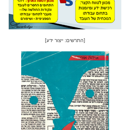
[התרשים: ייצור ידע]