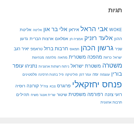
תגיות
אבי הראל
אלי בר און
איראן
WOKE
אליטת
אליטה
אלעד רזניק
ההון
אסלאם
ארצות הברית
גדעון
אמציה חן
גרשון הכהן
חרבות ברזל
יאיר רגב
שניר
טראמפ
חמאס
מהפכה משטרית
מנהיגות
ישראל
כרזות
מחאה
מלחמה
משטרה
עופר
משטרת ישראל
נתניהו
ניתוח רשתות ארגוניות
בורין
עוצמה
עזה
פלסטינים
עמר דנק
פוליטיקה
פיל בחנות חרסינה
פנחס יחזקאלי
קורונה
פרוגרס
רוסיה
צה"ל
צבא
רפורמה משפטית
רועי צזנה
שיטור
תהילים
שרית אונגר משיח
תרבות ארגונית