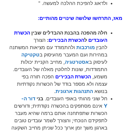
ולדאוג להפיכת ההלכה למעשה. "
מאז, התרחשו שלושה שינויים מהותיים:
חלה מהפכה בהבנת ההבדלים שבין
הכשרת
העובדים
ל
הכשרת הבכירים
:
הצורך
להבין
מורכבות
ולהתמודד עם מציאות המשתנה
במהירות ועם המעבר מהעיסוק ב
טקטיקה
לעיסוק ב
אסטרטגיה
, מחייב הקניית יכולות
התמודדות, שונות לחלוטין מאלה של העובדים.
משמע,
הכשרת הבכירים
הפכה תורה בפי
עצמה ולא מספר בודד של הכשרות נקודתיות
בנושא
התנהגות ארגונית
.
חל שוני מהותי באופי העובדים.
בני
דור ה-
Y
אינם מסתפקים בהכשרה נקודתית; ודורשים
הכשרות שתפתחנה אותם ברמה שהיא מעבר
לתפקידם הנוכחי; והצורך לשמר עובדים טובים
בארגון משך זמן ארוך ככל שניתן מחייב השקעה