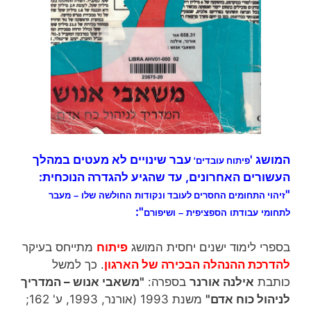
המושג '
עבר שינויים לא מעטים במהלך
פיתוח עובדים'
העשורים האחרונים, עד שהגיע להגדרה הנוכחית:
"
זיהוי התחומים החסרים לעובד ו
נקודות החולשה שלו – מעבר
":
לתחומי עבודתו הספציפית – ושיפורם
בספרי לימוד ישנים יחסית המושג
פיתוח
מתייחס בעיקר
להדרכת ההנהלה הבכירה של הארגון
. כך למשל
כותבת
אילנה אורנר
בספרה:
"משאבי אנוש – המדריך
לניהול כוח אדם"
משנת 1993 (אורנר, 1993, ע' 162;