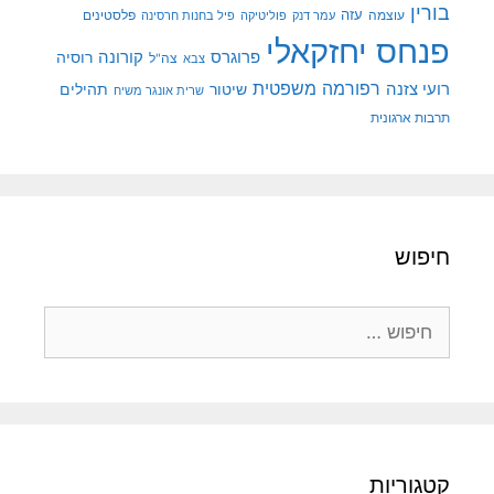
בורין
עוצמה
עזה
פלסטינים
עמר דנק
פוליטיקה
פיל בחנות חרסינה
פנחס יחזקאלי
קורונה
פרוגרס
רוסיה
צה"ל
צבא
רפורמה משפטית
רועי צזנה
שיטור
תהילים
שרית אונגר משיח
תרבות ארגונית
חיפוש
חיפוש:
קטגוריות