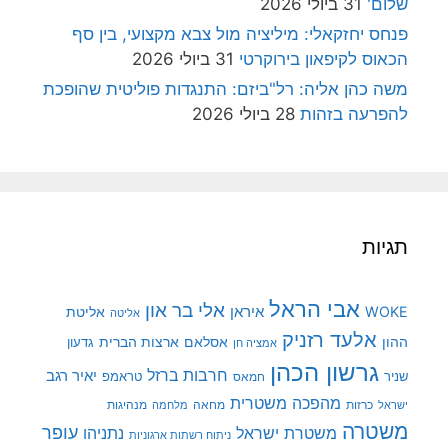
שלום'
31 ביולי 2026
פנחס יחזקאלי: מיליציה מול צבא מקצועי, בין סף
הכאוס לקיפאון בירוקרטי
31 ביולי 2026
משה כהן אליה: רל"ביזם: התנגדות פוליטית שהופכת
להפרעה בזהות
28 ביולי 2026
תגיות
אבי הראל
אלי בר און
איראן
WOKE
אליטת
אליטה
אלעד רזניק
ההון
אסלאם
ארצות הברית
גדעון
אמציה חן
גרשון הכהן
חרבות ברזל
יאיר רגב
שניר
טראמפ
חמאס
מהפכה משטרית
מנהיגות
ישראל
כרזות
מחאה
מלחמה
משטרה
עופר
משטרת ישראל
נתניהו
ניתוח רשתות ארגוניות