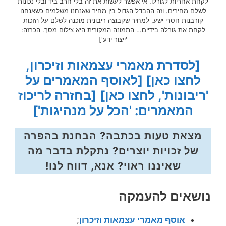
לקחת אחריות לגורלו. אי אפשר לעשות את זה בלי חרב ביד ובלי נכונות
לשלם מחירים. וזה ההבדל הגדול בין מחיר שאנחנו משלמים כשאנחנו
קורבנות חסרי ישע, למחיר שקבוצה ריבונית מוכנה לשלם על הזכות
לקחת את גורלה בידיים… התמונה המקורית היא צילום מסך. הכרזה:
'ייצור ידע']
[לסדרת מאמרי עצמאות וזיכרון,
לחצו כאן]
[לאוסף המאמרים על
'ריבונות', לחצו כאן]
[בחזרה לריכוז
המאמרים: 'הכל על מנהיגות']
מצאת טעות בכתבה? הבחנת בהפרה
של זכויות יוצרים? נתקלת בדבר מה
שאיננו ראוי? אנא, דווח לנו!
נושאים להעמקה
אוסף מאמרי עצמאות וזיכרון
;