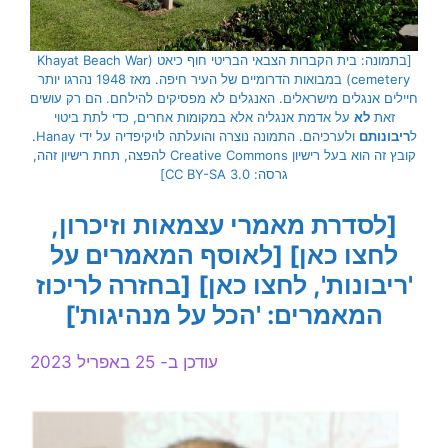
[בתמונה: בית הקברות הצבאי הבריטי חוף כיאט (Khayat Beach War
cemetery) במבואות הדרומיים של העיר חיפה. מאז 1948 נהרגו יותר
חיילים אנגלים מישראלים. האנגלים לא מפסיקים להילחם. הם רק עושים
זאת
לא
על אדמת אנגליה אלא במקומות אחרים, כדי לתת ביטוי
ל
ריבונותם
ולערכיהם. התמונה נוצרה והועלתה לויקיפדיה על ידי Hanay.
קובץ זה הוא בעל רישיון Creative Commons להפצה, תחת רישיון זהה,
גרסה: CC BY-SA 3.0]
[לסדרת מאמרי עצמאות וזיכרון,
לחצו כאן]
[לאוסף המאמרים על
'ריבונות', לחצו כאן]
[בחזרה לריכוז
המאמרים: 'הכל על מנהיגות']
עודכן ב- 25 באפריל 2023