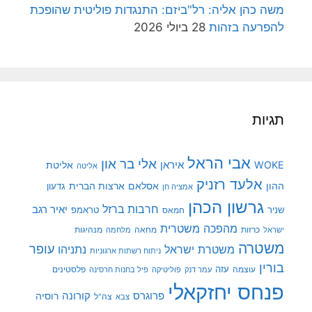
משה כהן אליה: רל"ביזם: התנגדות פוליטית שהופכת
להפרעה בזהות
28 ביולי 2026
תגיות
אבי הראל
אלי בר און
איראן
WOKE
אליטת
אליטה
אלעד רזניק
ההון
אסלאם
ארצות הברית
גדעון
אמציה חן
גרשון הכהן
חרבות ברזל
יאיר רגב
שניר
טראמפ
חמאס
מהפכה משטרית
מנהיגות
ישראל
כרזות
מחאה
מלחמה
משטרה
עופר
משטרת ישראל
נתניהו
ניתוח רשתות ארגוניות
בורין
עוצמה
עזה
פלסטינים
עמר דנק
פוליטיקה
פיל בחנות חרסינה
פנחס יחזקאלי
קורונה
פרוגרס
רוסיה
צה"ל
צבא