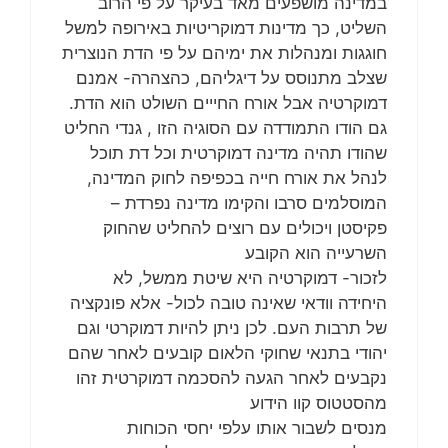
במדינה מושפעים מאד בעיקר על פי הרוב
השליט, כך מדינות דמוקריטיות באירופה למשל
חוגגות ומנהלות את ימיהם על פי הדת הנוצרית
שצלב מתנוסס על דיגליהם, כהצהרה- אמנם
דמוקרטיה אבל אורח החייים השולט הוא הדת.
גם הודו התמודדה עם הסוגיה הזו , גנדי החליט
שהודו תהיה מדינה דמוקרטית וכל דת תוכל
לנהל את אורח חייה בכפיפה לחוק המדינה,
המוסלמים סרבו והקימו מדינה נפרדת –
פקיסטן ויכולים עם רוצים להחליט שהחוק
השרעייה הוא הקובע
לזכור- דמוקרטיה היא שיטת ממשל, לא
היחידה וודאי שאינה טובה לכול- אלא פונקציה
של תרבות העם. לכן ניתן להיות דמוקרטי וגם
יהודי בתנאי שחוקי הלאום קובעים לאחר שהם
נקבעים לאחר הגעה להסכמה דמוקרטית זהו
מהסטטוס קוו הידוע
מנסים לשבור אותו עלפי יחסי הכוחות