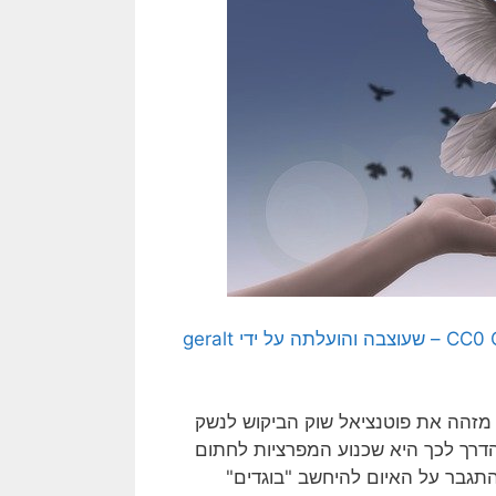
[התמונה המקורית היא תמונה חופשית – CC0 Creative Commons – שעוצבה והועלתה על ידי geralt
מזהה את פוטנציאל שוק הביקוש לנשק
הדרך לכך היא שכנוע המפרציות לחתום
תגבר על האיום להיחשב "בוגדים"