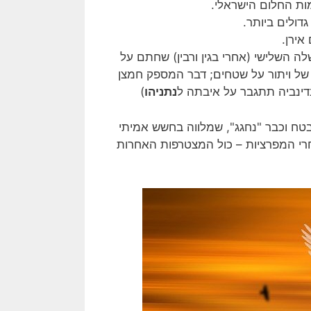
ות החלום הישראלי.
דולים ביותר.
אירן.
 השלישי (אחרי בגין ורבין) שחתם על
ל ויתור על שטחים; דבר המספק חמצן
נדינביה תתגבר על איבתה ל
נתניהו
)
טח וכבר "נחגג", שמלווה בחשש אמיתי
רי המפרציות – כול המצטרפות האחרות