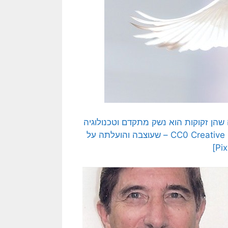
שהן זקוקות הוא נשק מתקדם וטכנולוגיה
כדי לקדם את פני איראן הרעה… תמונה חופשית – CC0 Creative Commons – שעוצבה והועלתה על