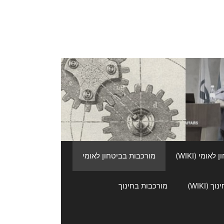
אומי (WIKI)
מורכבות בביטחון לאומי
 (WIKI)
מורכבות בחינוך