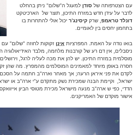
עם הצטרפותה של
סודן
למעגל ה"שלום" ניתן בהחלט
לדבר על עידן חדש במזרח התיכון, תוצר של הארכיטקט
דונלד טראמפ
, שרק
קיסינג'ר
יכול אולי להתחרות בו
בתחמון יחסים בין לאומיים.
בואו נודה על האמת. המפרציות
אינן
זקוקות לחוזה "שלום" עם יש
ניסבלים, אין דם רע של קורבנות מלחמה, מלבד האידיאולוגיה 
מוסלמית במזרח התיכון. יש להן את מכה לעליה לרגל, וירושלי
חסרה באופן מיוחד למאמינים המוסלמים מהמפרץ. מה שהן זקוק
לקדם את פני איראן הרעה; אך מאחר וארה"ב חתמה על הסכם,
ישראל, וקיימת הבנה שמכירת נשק מתקדם ע"י ארה"ב או ישראל 
הדדי, כפי ש ארה"ב מנעה מישראל מכירת מטוסי הביון אייוואקס
אישור מוקדם של האמריקנים.