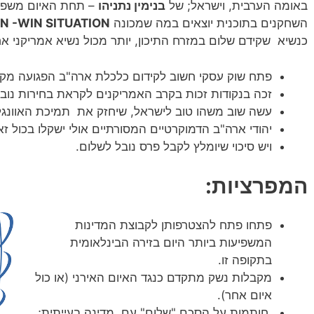
באומה הערבית, וישראל; של
בנימין נתניהו
– תחת האיום משפטי
השחקנים בתוכנית יוצאים במה שמכונה
N -WIN SITUATION
כנשיא שקידם שלום במזרח התיכון, יותר מכול נשיא אמריקני אח
פתח שוק עסקי חשוב לקידום כלכלת ארה"ב הפגועה מקור
זכה בנקודות זכות בקרב האמריקנים לקראת בחירות נוב
עשה שוב משהו טוב לישראל, שיחזק את תמיכת האוונגלי
יהודי ארה"ב הדמוקרטיים המסורתיים אולי ישקלו בכול זא
ויש סיכוי שיומלץ לקבל פרס נובל לשלום.
המפרציות:
פתחו פתח להצטרפותן לקבוצת המדינות
המשפיעות ביותר היום בזירה הבינלאומית
בתקופה זו.
מקבלות נשק מתקדם כנגד האיום האירני (או כול
איום אחר).
חותמות על הסכם "שלום" עם מדינה בעייתית;