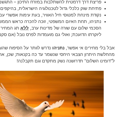
פריצת דרך דרמטית להשתלבות במזרח התיכון – התגשמ
פתיחת שוק כלכלי גדול לטכנולוגיה הישראלית, בהיקפים ג
נקודת מינחת למטוסי חיל האוויר, בעת עימות אפשרי עם 
נתניהו, תחת האיום המשפטי, זוכה להכרה כראש הממשלה
הסכמי שלום עם שורה של מדינות ערב,
ללא
תג המחיר ש
ליוקרתו הדועכת; ואולי גם מועמדות לפרס נובל (אם סק
אבל בלי מחירים אי אפשר,
נתניהו
נדרש לוותר על הסיפוח שהוב
מהחלשת היתרון הצבאי היחסי שנשמר עד כה בקנאות; שכן, אח
ל"דומינו השלום" תדרושנה נשק מתקדם וגם תקבלנה!