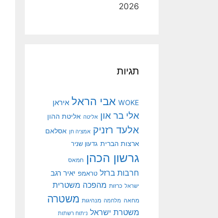
2026
תגיות
אבי הראל
איראן
WOKE
אלי בר און
אליטת ההון
אליטה
אלעד רזניק
אסלאם
אמציה חן
ארצות הברית
גדעון שניר
גרשון הכהן
חמאס
חרבות ברזל
יאיר רגב
טראמפ
מהפכה משטרית
ישראל
כרזות
משטרה
מנהיגות
מחאה
מלחמה
משטרת ישראל
ניתוח רשתות