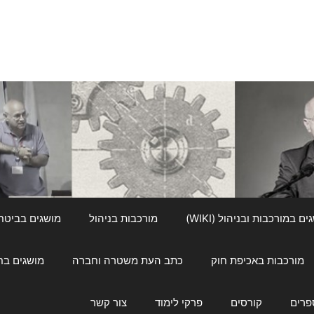
ם במורכבות ובניהול (WIKI)
מורכבות בניהול
מושגים בביטחון ל
מורכבות באכיפת חוק
כתב העת משטרה וחברה
מושגים בחינוך
פרים
קורסים
פרקי לימוד
צור קשר