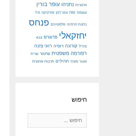
עופר בורין
נתניהו
ארגוניות
עוצמה
עזה
עמר דנק
פוליטיקה
פיל
פנחס
פלסטינים
בחנות חרסינה
יחזקאלי
פרוגרס
צבא
קורונה
רועי צזנה
רוסיה
צה"ל
רפורמה משפטית
שיטור
שרית
תהילים
אונגר משיח
תרבות ארגונית
חיפוש
חיפוש: