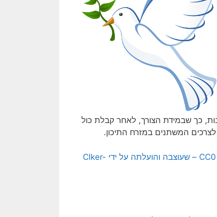
ת, כך שבמידת הצורך, לאחר קבלת כול
לצרכים המשתנים במזרח התיכון.
[התמונה משמאל היא תמונה חופשית – CC0 Creative Commons – שעוצבה והועלתה על ידי Clker-