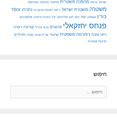
מהפכה משטרית
מנהיגות
ישראל
כרזות
מחאה
מלחמה
משטרה
עופר
משטרת ישראל
נתניהו
ניתוח רשתות ארגוניות
בורין
עוצמה
עזה
פלסטינים
עמר דנק
פוליטיקה
פיל בחנות חרסינה
פנחס יחזקאלי
קורונה
פרוגרס
רוסיה
צה"ל
צבא
רפורמה משפטית
רועי צזנה
שיטור
תהילים
שרית אונגר משיח
תרבות ארגונית
חיפוש
חיפוש: