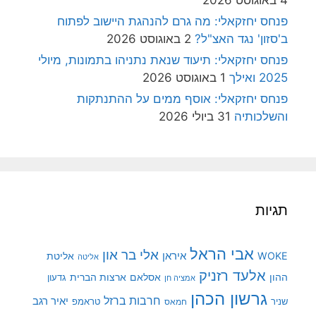
4 באוגוסט 2026
פנחס יחזקאלי: מה גרם להנהגת היישוב לפתוח
ב'סזון' נגד האצ"ל?
2 באוגוסט 2026
פנחס יחזקאלי: תיעוד שנאת נתניהו בתמונות, מיולי
2025 ואילך
1 באוגוסט 2026
פנחס יחזקאלי: אוסף ממים על ההתנתקות
והשלכותיה
31 ביולי 2026
תגיות
אבי הראל
אלי בר און
איראן
WOKE
אליטת
אליטה
אלעד רזניק
ההון
אסלאם
ארצות הברית
גדעון
אמציה חן
גרשון הכהן
חרבות ברזל
יאיר רגב
שניר
טראמפ
חמאס