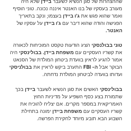
שההצהרות של סגן הנשיא לשעבר
ביידן
שלא היה
מעורב בעסקיו של בנו האנטר איננה נכונה. טוני הוסיף
ואמר שהוא פגש את
ג'ו ביידן
בעצמו; ונקב בתאריך
הפגישה והודה שהוא דיבר עם
ג'ו ביידן
על עסקיו של
האנטר.
טוני בבולנסקי
הציג הודעות טקסט המוכיחות לכאורה
את קשריו העסקיים עם
משפחת ביידן. בבולינסקי
היה
אמור להגיע לראיון בוועדת ביטחון המולדת של הסנאט
הבוקר אבל
ה- FBI
התערב ביקש לראיין את
בבולניסקי
ועדותו בוועדה לביטחון המולדת נדחתה.
בבולינסקי
האשים את סגן הנשיא לשעבר
ביידן
בכך
שתמורת בצע כסף השפיע על מדיניות החוץ
האמריקאית במספר מקרים. אם יצליח להוכיח את
קשריו העסקיים עם
משפחת ביידן
ימונה בתחילת
השבוע הבא תובע מיוחד לחקירת הפרשה.