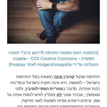
[בתמונה: האם נמצאה התרופה לדיכאון כרוני? תמונה
חופשית – CC0 Creative Commons – שעוצבה
והועלתה על ידי
HolgersFotografie
לאתר Pixabay]
התרופה שנטל
קורבין
אינה
נמצאת בסל התרופות
בישראל – למעשה, היא אינה חוקית בישראל ובמדינות
רבות אחרות. מדובר ב
פטריית הפסיילוסיבין
, ולפני
שאמשיך, אבהיר שאני
לא
ממליץ לאיש לנסות אותה על
גופו. קיימים דיווחים אודות תופעות לוואי מזיקות,
וכעשירית מהמשתמשים דיווחו שבזמן השימוש הם