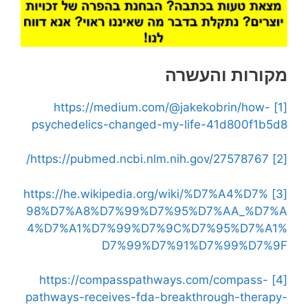
מקורות והעשרה
https://medium.com/@jakekobrin/how-
[1]
psychedelics-changed-my-life-41d800f1b5d8
https://pubmed.ncbi.nlm.nih.gov/27578767/
[2]
https://he.wikipedia.org/wiki/%D7%A4%D7%
[3]
98%D7%A8%D7%99%D7%95%D7%AA_%D7%A
4%D7%A1%D7%99%D7%9C%D7%95%D7%A1%
D7%99%D7%91%D7%99%D7%9F
https://compasspathways.com/compass-
[4]
pathways-receives-fda-breakthrough-therapy-