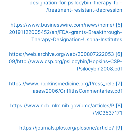
designation-for-psilocybin-therapy-for-
treatment-resistant-depression/
https://www.businesswire.com/news/home/
[5]
20191122005452/en/FDA-grants-Breakthrough-
Therapy-Designation-Usona-Institutes
https://web.archive.org/web/200807222053
[6]
09/http://www.csp.org/psilocybin/Hopkins-CSP-
Psilocybin2008.pdf
https://www.hopkinsmedicine.org/Press_rele
[7]
ases/2006/GriffithsCommentaries.pdf
https://www.ncbi.nlm.nih.gov/pmc/articles/P
[8]
MC3537171/
https://journals.plos.org/plosone/article?
[9]