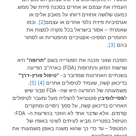
העמידו את עצמם או אחרים בסכנה פיזית של ממש.
כמעט שלושה אחוזים דיווחו על מאבק אלים או
אגרסיביות פיזית כלפי אחרים או עצמם
[2]
. וכמו
שאמרתי – אסור בישראל בכל מקרה למצות את
החומרים הפסיכו-אקטיביים מהפטריות או לסחור
בהם
[3]
.
הסיבה שאני מכנה את הפטרייה בשם
"תרופה"
היא
שרשות המזון והתרופות (FDA) בארה"ב הודיעה
בשנתיים האחרונות שמדובר ב-
"טיפול פורץ-דרך"
בדיכאון קשה, שעמיד לטיפולים אחרים
[4]
[5]
.
משמעותה של ההודעה היא שה- FDA סבור שיש
ל
פסיילוסיבין
פוטנציאל להצליח מעל ומעבר לטיפולים
האחרים בדיכאון קשה, על סמך ניסויים ומחקרים
קודמים. אלא שדבר אחד לא הוזכר בהודעות ה- FDA:
הטיפול בפטרייה מביא לעיתים לשינוי באופיו של
המטופל – עד כדי כך שהוא משנה באופן משמעותי את