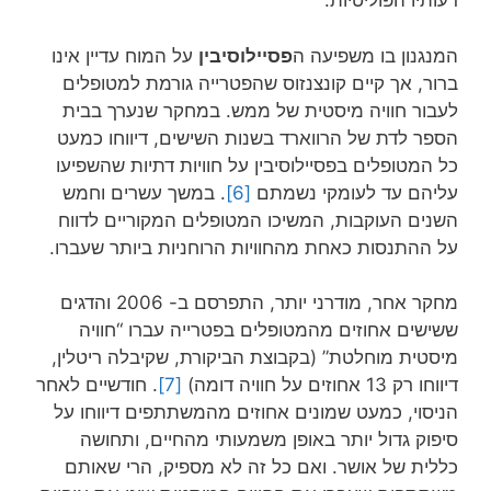
דעותיו הפוליטיות.
המנגנון בו משפיעה ה
פסיילוסיבין
על המוח עדיין אינו
ברור, אך קיים קונצנזוס שהפטרייה גורמת למטופלים
לעבור חוויה מיסטית של ממש. במחקר שנערך בבית
הספר לדת של הרווארד בשנות השישים, דיווחו כמעט
כל המטופלים בפסיילוסיבין על חוויות דתיות שהשפיעו
עליהם עד לעומקי נשמתם
[6]
. במשך עשרים וחמש
השנים העוקבות, המשיכו המטופלים המקוריים לדווח
על ההתנסות כאחת מהחוויות הרוחניות ביותר שעברו.
מחקר אחר, מודרני יותר, התפרסם ב- 2006 והדגים
ששישים אחוזים מהמטופלים בפטרייה עברו “חוויה
מיסטית מוחלטת” (בקבוצת הביקורת, שקיבלה ריטלין,
דיווחו רק 13 אחוזים על חוויה דומה)
[7]
. חודשיים לאחר
הניסוי, כמעט שמונים אחוזים מהמשתתפים דיווחו על
סיפוק גדול יותר באופן משמעותי מהחיים, ותחושה
כללית של אושר. ואם כל זה לא מספיק, הרי שאותם