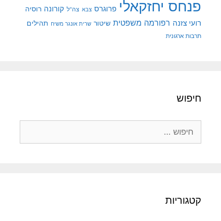
פנחס יחזקאלי
קורונה
פרוגרס
רוסיה
צה"ל
צבא
רפורמה משפטית
רועי צזנה
שיטור
תהילים
שרית אונגר משיח
תרבות ארגונית
חיפוש
חיפוש:
קטגוריות