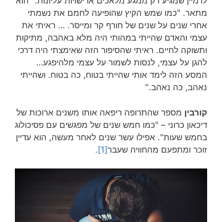
לדמיין שמגיע רק ממגע מלאכים או ישויות עליונות." הוא
מתאר. "כמו שמש הקיץ שהופיעה לחמם את נשמתי
אחרי שנים על שנים של חורף קר ומייסר. … ראיתי את
עצמי והאדם שהייתי במהותי היה מלא באהבה, מתיקות
ותשוקה לחיים. ראיתי שהסיפור הזה שאימצתי היה דרכי
להגן על עצמי, לנסות לשמור על עצמי מלהיפגע…
המסע הזה לימד אותי שהייתי בטוח, כה בטוח. ושהייתי
נאהב, כה נאהב."
קורבין
מספר שהתרופה ריפאה אותו משנים ארוכות של
דיכאון כרוני – "כמו חמש שנים של מפגשים עם פסיכולוג
בחמש שעות". אפילו עשר שנים לאחר מעשה, הוא עדיין
זוכר ומתפעם מהחוויה שעבר
[1]
.