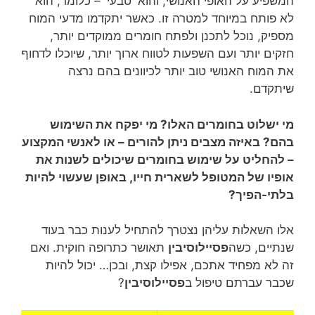
המשפיע על האופי האנושי, והוא 'טבעי' – כלומר, הוא
לא פותח במיוחד למטרה זו. כאשר יתקדמו מדעי המוח
מספיק, נוכל לתכנן ולפתח חומרים ממוקדים יותר,
חזקים יותר ועם השפעות לטווח ארוך יותר, שיוכלו לדחוף
את המוח האנושי טוב יותר לכיוונים בהם נרצה
שיתקדם.
מי ישלוט בחומרים האלו? מי יפקח את השימוש
בהם? באיזה מצבים ניתן להורים – או לאנשי המקצוע
– להחליט על שימוש בחומרים שיכולים לשנות את
אופיו של המטופל לשארית חייו, באופן שעשוי להיות
בלתי-הפיך?
אלו השאלות עליהן נצטרך להתחיל לענות כבר בעוד
שנתיים, כשה
פסיילוסיבין
תאושר כתרופה חוקית. ואם
זה לא מפחיד אתכם, אפילו קצת, ובכן… יכול להיות
שכבר עברתם טיפול ב
פסיילוסיבין
?