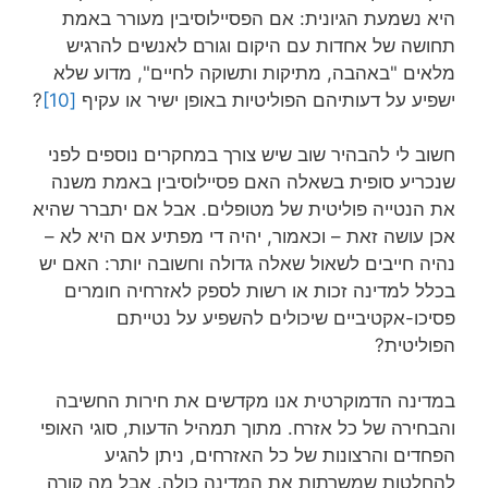
היא נשמעת הגיונית: אם הפסיילוסיבין מעורר באמת
תחושה של אחדות עם היקום וגורם לאנשים להרגיש
מלאים "באהבה, מתיקות ותשוקה לחיים", מדוע שלא
ישפיע על דעותיהם הפוליטיות באופן ישיר או עקיף
[10]
?
חשוב לי להבהיר שוב שיש צורך במחקרים נוספים לפני
שנכריע סופית בשאלה האם פסיילוסיבין באמת משנה
את הנטייה פוליטית של מטופלים. אבל אם יתברר שהיא
אכן עושה זאת – וכאמור, יהיה די מפתיע אם היא לא –
נהיה חייבים לשאול שאלה גדולה וחשובה יותר: האם יש
בכלל למדינה זכות או רשות לספק לאזרחיה חומרים
פסיכו-אקטיביים שיכולים להשפיע על נטייתם
הפוליטית?
במדינה הדמוקרטית אנו מקדשים את חירות החשיבה
והבחירה של כל אזרח. מתוך תמהיל הדעות, סוגי האופי
הפחדים והרצונות של כל האזרחים, ניתן להגיע
להחלטות שמשרתות את המדינה כולה. אבל מה קורה