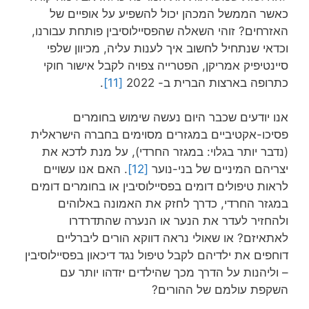
כאשר הממשל המכהן יכול להשפיע על אופיים של
האזרחים? זוהי השאלה שהפסיילוסיבין פותחת עבורנו,
וכדאי שנתחיל לחשוב איך לענות עליה, מכיוון שלפי
סיינטיפיק אמריקן, הפטרייה צפויה לקבל אישור חוקי
כתרופה בארצות הברית ב- 2022
[11]
.
אנו יודעים שכבר היום נעשה שימוש בחומרים
פסיכו-אקטיביים במגזרים מסוימים בחברה הישראלית
(נדבר יותר בגלוי: במגזר החרדי), על מנת לדכא את
יצריהם המיניים של בני-נוער
[12]
. האם אנו עשויים
לראות טיפולים דומים בפסיילוסיבין או בחומרים דומים
במגזר החרדי, כדרך לחזק את האמונה באלוהים
ולהחזיר לעדר את הנער או הנערה שהתדרדרו
לאתאיזם? או שאולי נראה דווקא הורים ליברליים
דוחפים את ילדיהם לקבל טיפול נגד דיכאון בפסיילוסיבין
– וליהנות על הדרך מכך שהילדים יזדהו יותר עם
השקפת עולמם של ההורים?