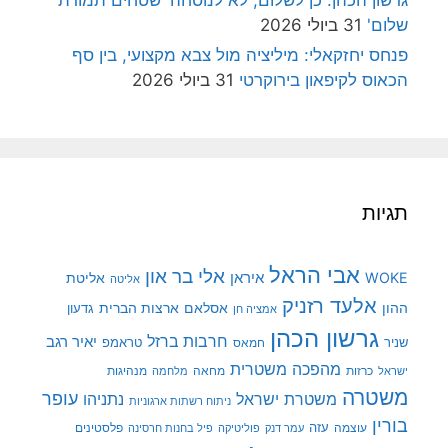
שלום'
31 ביולי 2026
פנחס יחזקאלי: מיליציה מול צבא מקצועי, בין סף
הכאוס לקיפאון בירוקרטי
31 ביולי 2026
תגיות
אבי הראל
אלי בר און
איראן
WOKE
אליטת
אליטה
אלעד רזניק
ההון
אסלאם
ארצות הברית
גדעון
אמציה חן
גרשון הכהן
חרבות ברזל
יאיר רגב
שניר
טראמפ
חמאס
מהפכה משטרית
מנהיגות
ישראל
כרזות
מחאה
מלחמה
משטרה
עופר
משטרת ישראל
נתניהו
ניתוח רשתות ארגוניות
בורין
עוצמה
עזה
פלסטינים
עמר דנק
פוליטיקה
פיל בחנות חרסינה