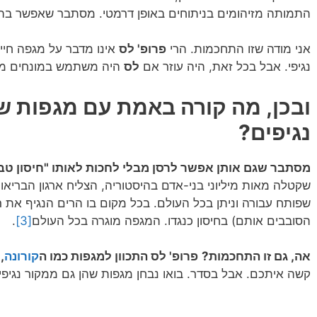
התמותה מזיהומים בניתוחים באופן דרמטי. מסתבר שאפשר בה
אני מודה שזו התחכמות. הרי
פרופ' לס
אינו מדבר על מגפה חייד
נגיפי. אבל בכל זאת, היה עוזר אם
לס
היה משתמש במונחים מדעי
ובכן, מה קורה באמת עם מגפות שנ
נגיפים?
מסתבר שגם אותן אפשר לרסן מבלי לחכות לאותו "חיסון טבע
שקטלה מאות מיליוני בני-אדם בהיסטוריה, הצליח ארגון הבריאו
שפותח עבורה וניתן בכל העולם. בכל מקום בו הרים הנגיף את ר
הסובבים אותם) בחיסון כנגדו. המגפה מוגרה בכל העולם
[3]
.
אה, גם זו התחכמות?
פרופ' לס התכוון למגפות כמו ה
קורונה
,
קשה איתכם. אבל בסדר. בואו נבחן מגפות שהן גם ממקור נגיפי, 