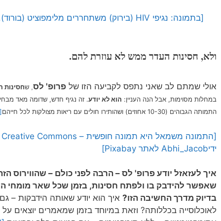
[בתמונה: נגיפי HIV (בירוק) משתחררים מלימפוציט
ולא, חסינות העדר ממש לא עוזרת להם.
אולי שמתם לב שאני נתפס לקביעה הזו של
פרופ' לס
ש
חסינות ה
,
במחלות מסוימות, אבל הנה העניין:
הוא לא יודע
. זה נגיף חדש, שדומה מאד מבחינ
התמותה הגבוהים (10-30 אחוזים) ושהותירו חולים עם ריאות מצולקות לכל חייהם
[6]
ידיAbhi_Jacob לאתר Pixabay]
איך לעזאזל יודע פרופ' לס – הרבה לפני כולם – שהווירוס ה
שאפשר להידבק בו ולפתח חסינות, בזמן שכל שאר מומחי האפ
בדיוק מדרך החשיבה הזו?
איך הוא יודע שאותה הידבקות – גם 
לאוכלוסייה בכללותה? וזאת במיוחד בזמן שמאמרים יוצאים על 