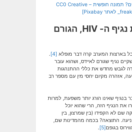
[בתמונה: מה קורה באמת עם מגפות שנגרמות על-ידי נגיפים? תמונה חופשית – CC0 Creative
הסגר המיני הגדול: מישהו זוכר את נגיף ה- HIV, הגורם
 אבל בארצות המערב קרה דבר מופלא
[4]
.
ם נגיף שגורם לאיידס, ושהוא עובר
דה לגבש מחדש את כללי ההתנהגות
ה, אזהרה מקיום יחסי מין עם מספר רב
 בנגיף שאינו הורג יותר משפעת, למרות
ו את הנגיף הזה, הרי שהוא יוכל
שם לא הקפידו (בין שמרצון, בין
ניעה. התוצאה? בכמה מהמדינות שם,
וירוס בגופם
[5]
.