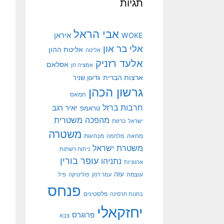
תגיות
אבי הראל
איראן
WOKE
אלי בר און
אליטת ההון
אליטה
אלעד רזניק
אסלאם
אמציה חן
ארצות הברית
גדעון שניר
גרשון הכהן
חמאס
חרבות ברזל
יאיר רגב
טראמפ
מהפכה משטרית
ישראל
כרזות
משטרה
מנהיגות
מחאה
מלחמה
משטרת ישראל
ניתוח רשתות
עופר בורין
נתניהו
ארגוניות
עוצמה
עזה
עמר דנק
פוליטיקה
פיל
פנחס
פלסטינים
בחנות חרסינה
יחזקאלי
פרוגרס
צבא