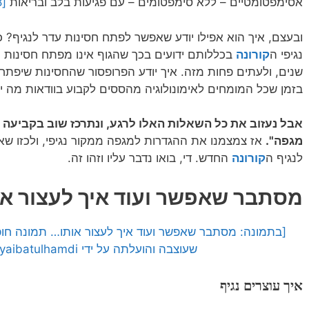
אסימפטומטיים – ללא סימפטומים – עם פגיעות בלב ובריאות
[8]
ובעצם, איך הוא אפילו יודע שאפשר לפתח חסינות עדר לנגיף? כ
נגיפי ה
קורונה
בכללותם ידועים בכך שהגוף אינו מפתח חסינות י
שנים, ולעתים פחות מזה. איך יודע הפרופסור שהחסינות שיפתח
בזמן שכל המומחים לאימונולוגיה מהססים לקבוע בוודאות מה י
אבל נעזוב את כל השאלות האלו לרגע, ונתרכז שוב בקביעה 
מגפה".
אז צמצמנו את ההגדרות למגפה ממקור נגיפי, ולכזו שאין 
לנגיף ה
קורונה
החדש. די, בואו נדבר עליו וזהו זה.
מסתבר שאפשר ועוד איך לעצור או
שעוצבה והועלתה על ידי Syaibatulhamdi לאתר Pixabay]
איך עוצרים נגיף