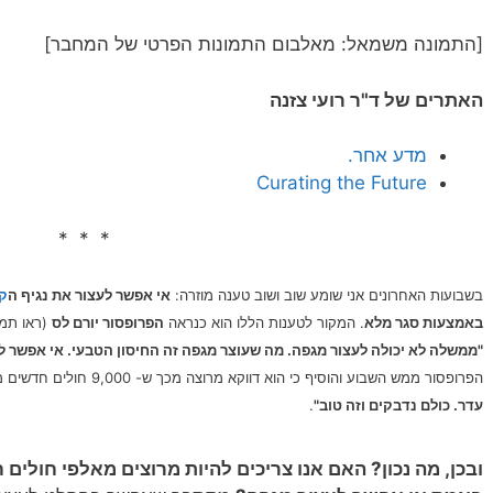
[התמונה משמאל: מאלבום התמונות הפרטי של המחבר]
האתרים של ד"ר רועי צזנה
מדע אחר.
Curating the Future
* * *
בשבועות האחרונים אני שומע שוב ושוב טענה מוזרה:
אי אפשר לעצור את נגיף ה
קו
באמצעות סגר מלא
.
המקור לטענות הללו הוא כנראה
הפרופסור יורם לס
(ראו תמו
"ממשלה לא יכולה לעצור מגפה. מה שעוצר מגפה זה החיסון הטבעי. אי אפשר לע
הפרופסור ממש השבוע והוסיף כי הוא דווקא מרוצה מכך ש- 9,000 חולים חדשים מאובחנים מדי יום. וכלשונו –
עדר. כולם נדבקים וזה טוב"
.
ובכן, מה נכון? האם אנו צריכים להיות מרוצים מאלפי חולים