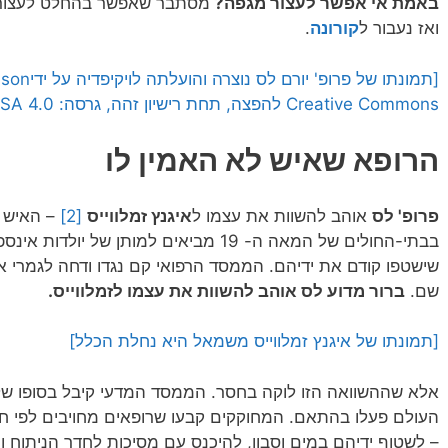
באמת אי אפשר לעצור מגפה?
מסתבר שאפשר בהחלט לעצור מ
ואז נעבור ל
קורונה
.
[תמונתו של פרופ' יורם לס נוצרה והועלתה לויקיפדיה על ידי
nson.
Creative Commons להפצה, תחת רישיון זהה, גרסה: CC BY-SA 4.0]
הרופא שאיש לא האמין לו
פרופ' לס
אוהב להשוות את עצמו ל
איגנץ זמלווייס
[2]
– האיש 
בבתי-החולים של המאה ה- 19 מביאים למותן של 
שישטפו קודם את ידיהם. הממסד הרפואי קם נגדו ודחה לגמרי את 
שם.
ברור מדוע לס אוהב להשוות את עצמו לזמלווייס.
[תמונתו של איגנץ זמלווייס משמאל היא נחלת הכלל]
אלא שההשוואה הזו לוקה בחסר. הממסד המדעי קיבל בסופו של 
העולם פעלו בהתאם. המחוקקים קבעו שרופאים מחויבים לפי חו
– לשטוף ידיהם במים וסבון, להיכנס עם מסיכות לחדר הניתוח וכ