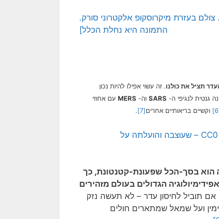
 (בורוד). צולם בעזרת מיקרוסקופ אלקטרוני סורק.
התמונה היא נחלת הכלל]
עדר תציל את כולנו
. זה עשוי אפילו להיות נכון
ה גנטית לנגיפי ה-
SARS
וה-
MERS
עם אחוזי
וקשיים בריאותיים אחרים
[7]
.
[התמונה משמאל היא תמונה חופשית – CC0 Creative Commons – שעוצבה והועלתה על
זה הוא בסך-הכל שפעונת-קטנטונת, כך
ידימיולוגיה הגדולים בעולם מזהירים
אם תוביל לחיסון עדר – לא תעשה נזק
ימין ועל שמאל שמתארים חולים