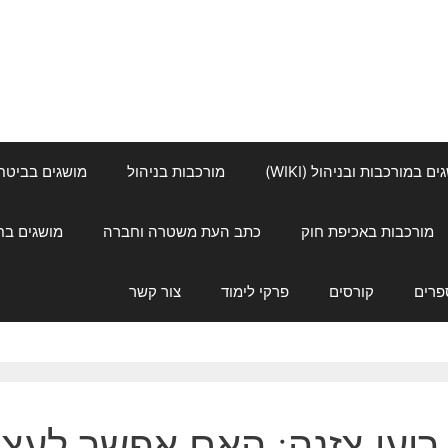
ם במורכבות ובניהול (WIKI)
מורכבות בניהול
מושגים בביטחון ל
מורכבות באכיפת חוק
כתב העת משטרה וחברה
מושגים בחינוך
פרים
קורסים
פרקי לימוד
צור קשר
רועי צזנה: האם אפשר לעצו