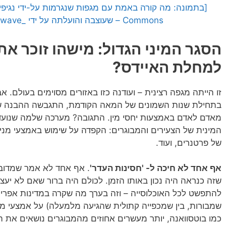
Commons – שעוצבה והועלתה על ידי _freakwave_ לאתר Pixabay]
למחלת האיידס?
זו הייתה מגפה רצינית – ועודנה כזו באזורים מסוימים בעולם.
בתחילת שנות השמונים של המאה הקודמת, התגבשה ההבנה שקיי
מאדם לאדם באמצעות יחסי מין. התגובה? מערכה שלמה שנוע
המינית של הצעירים והמבוגרים: הקפדה על שימוש באמצעי מניע
של פרטנרים, ועוד.
אף אחד לא חיכה ל- 'חסינות העדר'
. אף אחד לא אמר שמדובר
שזה כנראה היה נכון באותו הזמן. לכולם היה ברור שאם לא יעצר
להתפשט לכל האוכלוסייה – וזה בערך מה שקרה במדינות אפריקה 
שמבורות, בין שמכפייה קתולית שהגיעה מלמעלה) על אמצעי מ
כמו בוטסוואנה, יותר מעשרים אחוזים מהמבוגרים נושאים את הו