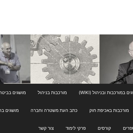
ם במורכבות ובניהול (WIKI)
מורכבות בניהול
מושגים בביטחון ל
מורכבות באכיפת חוק
כתב העת משטרה וחברה
מושגים בחינוך
פרים
קורסים
פרקי לימוד
צור קשר