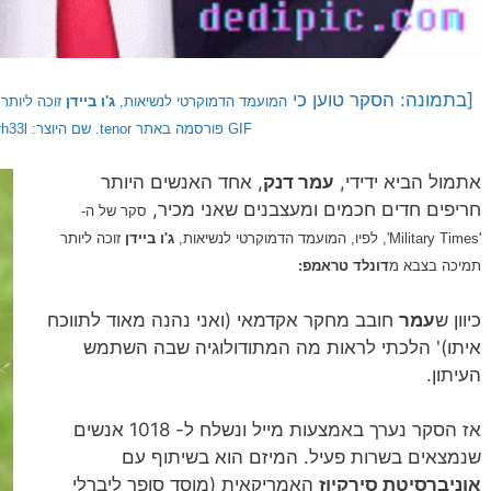
[בתמונה: הסקר טוען כי
המועמד הדמוקרטי לנשיאות,
ג'ו
ביידן
זוכה ליותר
GIF פורסמה באתר tenor. שם היוצר:
h33l]
אתמול הביא ידידי,
עמר דנק
, אחד האנשים היותר
חריפים חדים חכמים ומעצבנים שאני מכיר,
סקר של ה-
'
Military Times', לפיו, המועמד הדמוקרטי לנשיאות,
ג'ו
ביידן
זוכה ליותר
תמיכה בצבא מ
דונלד טראמפ:
כיוון ש
עמר
חובב מחקר אקדמאי (ואני נהנה מאוד לתווכח
איתו)' הלכתי לראות מה המתודולוגיה שבה השתמש
העיתון.
אז הסקר נערך באמצעות מייל ונשלח ל- 1018 אנשים
שנמצאים בשרות פעיל. המיזם הוא בשיתוף עם
אוניברסיטת סירקיוז
האמריקאית (מוסד סופר ליברלי