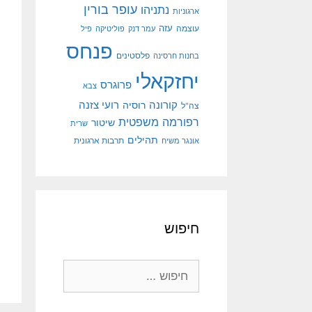
עופר בורין
נתניהו
ארגוניות
עוצמה
עזה
עמר דנק
פוליטיקה
פיל
פנחס
פלסטינים
בחנות חרסינה
יחזקאלי
פרוגרס
צבא
קורונה
רועי צזנה
רוסיה
צה"ל
רפורמה משפטית
שיטור
שרית
תהילים
אונגר משיח
תרבות ארגונית
חיפוש
חיפוש: