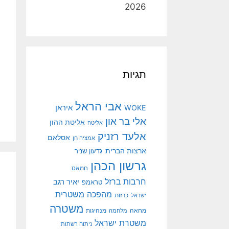
2026
תגיות
אבי הראל
איראן
WOKE
אלי בר און
אליטת ההון
אליטה
אלעד רזניק
אסלאם
אמציה חן
ארצות הברית
גדעון שניר
גרשון הכהן
חמאס
חרבות ברזל
יאיר רגב
טראמפ
מהפכה משטרית
ישראל
כרזות
משטרה
מנהיגות
מחאה
מלחמה
משטרת ישראל
ניתוח רשתות