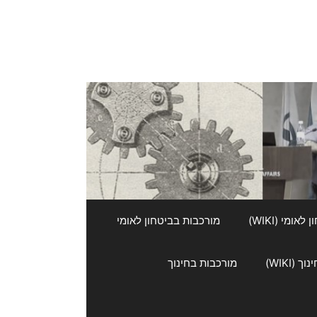
אומי (WIKI)
מורכבות בביטחון לאומי
 (WIKI)
מורכבות בחינוך