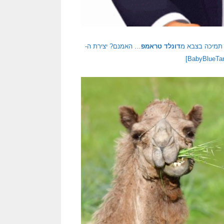
 תמיכה בצבא מ
דונלד טראמפ
… האמנם? יצירת ה-
BabyBlueTar