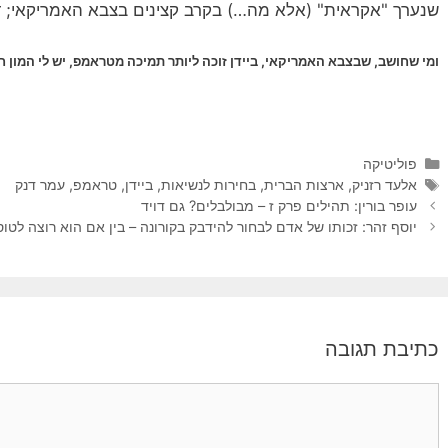
שנערך "אקראית" (אלא מה…) בקרב קצינים בצבא האמריקאי; 
ומי שחושב, שבצבא האמריקאי, ביידן זוכה ליותר תמיכה מטראמפ, יש לי המון חס
קטגוריות
פוליטיקה
תגיות
אלעד רזניק
,
ארצות הברית
,
בחירות לנשיאות
,
ביידן
,
טראמפ
,
עמר דנק
עופר בורין: תהילים פרק ז – מבולבלים? גם דויד
יוסף זהר: זכותו של אדם לבחור להידבק בקורונה – בין אם הוא רוצה לטוס
כתיבת תגובה
תגובה