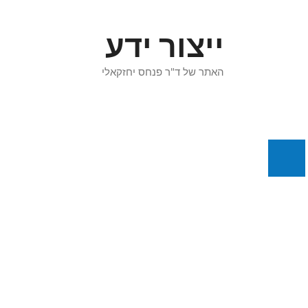
דלג
תוכן
ייצור ידע
האתר של ד"ר פנחס יחזקאלי