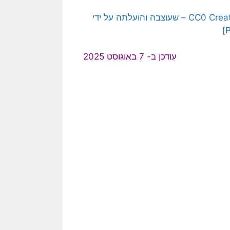
[בתמונה: משה והלוחות… תמונה חופשית – CC0 Creative Commons – שעוצבה והועלתה על ידי
עודכן ב- 7 באוגוסט 2025