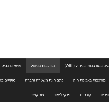
ם במורכבות ובניהול (WIKI)
מורכבות בניהול
מושגים בביטחון ל
מורכבות באכיפת חוק
כתב העת משטרה וחברה
מושגים בחינוך
פרים
קורסים
פרקי לימוד
צור קשר