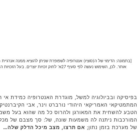
[בתמונה: הדימוי של ה(סוציו) אנטרופיה לשפופרת שניתן להוציא ממנה אנרגיית 
אותר. לכן, השימוש נעשה לפי סעיף 27א' לחוק זכויות יוצרים. בעל הזכויות הראשי, אנא פנה ל:
בפיסיקה ובביולוגיה למשל, מוגדרת האנטרופיה כמידת אי 
המתמטיקאי האמריקאי היהודי נורברט וינר, אבי הקיברנטיקה
הטבע להשחית את המאורגן ולהרוס כל מה שהוא בעל משמ
המורכבות ניתנה לה משמעות שונה, של: סך מצבם של מכל
של מערכת בזמן נתון;
אם תרצו, מצב מיכל הדלק שלה…