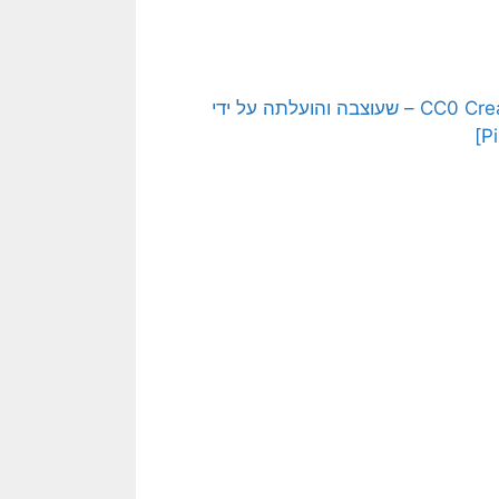
[התמונה המקורית היא תמונה חופשית – CC0 Creative Commons – שעוצבה והועלתה על ידי