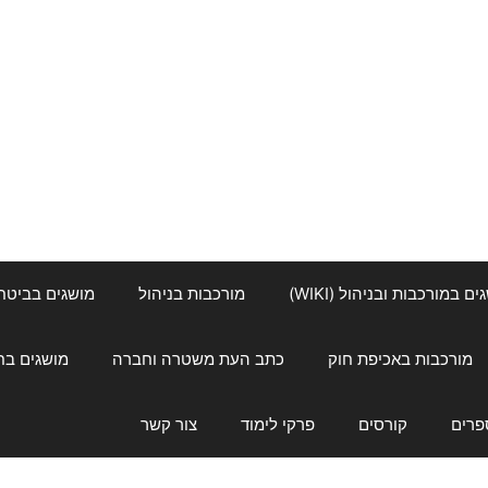
ם במורכבות ובניהול (WIKI)
מורכבות בניהול
מושגים בביטחון ל
מורכבות באכיפת חוק
כתב העת משטרה וחברה
מושגים בחינוך
פרים
קורסים
פרקי לימוד
צור קשר