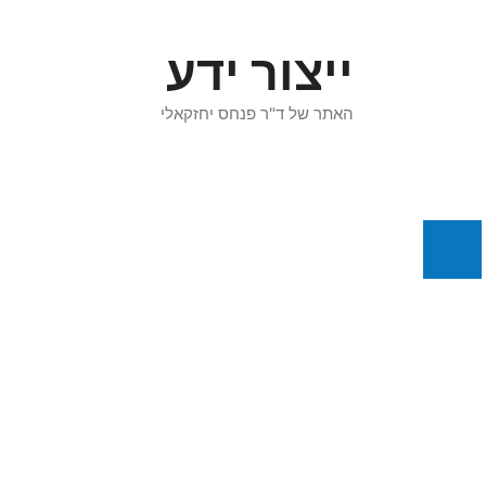
דלג
תוכן
ייצור ידע
האתר של ד"ר פנחס יחזקאלי