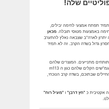
וליטיים שלה!
 תמיד תפתח אמצעי לחימה יבילים,
חימה באמצעות מטוסי תובלה.
מכאן
ה יתרון לארה"ב שצבאה נאלץ להתערב
סרון גדול בשדה הקרב. זה לא תמיד
תותחים מתנייעים. המוצרים שלהם
לצערי כבר אינם מתאימים לעולם הלחימה של המאה ה 21. הנגמ"שים הקלים שלהם כגון ה m113
החיילים שבתוכם, בשדה קרב הנוכחי,
נה אקטיבית כ
"חץ דרבן"
ו
"מעיל רוח"
נו.