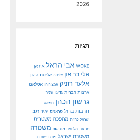
2026
תגיות
אבי הראל
איראן
WOKE
אלי בר און
אליטת ההון
אליטה
אלעד רזניק
אסלאם
אמציה חן
ארצות הברית
גדעון שניר
גרשון הכהן
חמאס
חרבות ברזל
יאיר רגב
טראמפ
מהפכה משטרית
ישראל
כרזות
משטרה
מנהיגות
מחאה
מלחמה
משטרת ישראל
ניתוח רשתות