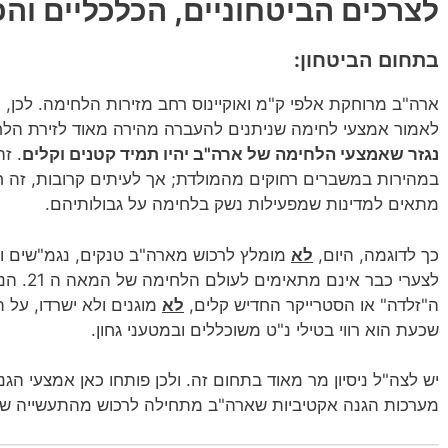
לצרכים הביטחוניים, הכלכליים והפ
בתחום הביטחון:
ארה"ב מרוחקת אלפי ק"מ ואוקיינוס רחב מזירות הלחימה. לכן,
לאמור אמצעי לחימה שניתנים להעברה מהירה מאוד לזירת הל
נגזר שאמצעי הלחימה של ארה"ב יהיו תמיד קטנים וקלים
. ז
במהירות במשברים רחוקים מהמולדת; אך לעיתים קרובות, זה ח
מתאים למדינות שמפעילות נשק בלחימה על גבולותיהם.
כך לדוגמה, היום,
לא
מומלץ לרכוש מארה"ב טנקים, נגמ"שים ו
ה"זלדה" או הסטרייקר החדיש קלים,
לא
מוגנים ולא ישרדו, על 
שכעת הוא רווי בטילי נ"ט משוכללים ובמטעני גחון.
יש לצה"ל ניסיון מר מאוד בתחום זה. ולכן פותחו כאן אמצעי הג
מערכות הגנה אקטיביות שארה"ב מתחילה לרכוש מהתעשייה של