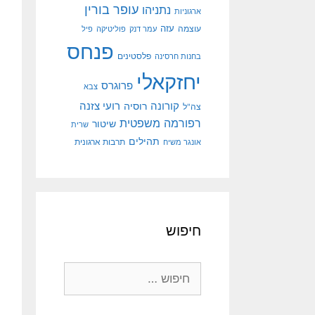
עופר בורין
נתניהו
ארגוניות
עוצמה
עזה
עמר דנק
פוליטיקה
פיל
פנחס
פלסטינים
בחנות חרסינה
יחזקאלי
פרוגרס
צבא
קורונה
רועי צזנה
רוסיה
צה"ל
רפורמה משפטית
שיטור
שרית
תהילים
אונגר משיח
תרבות ארגונית
חיפוש
חיפוש: