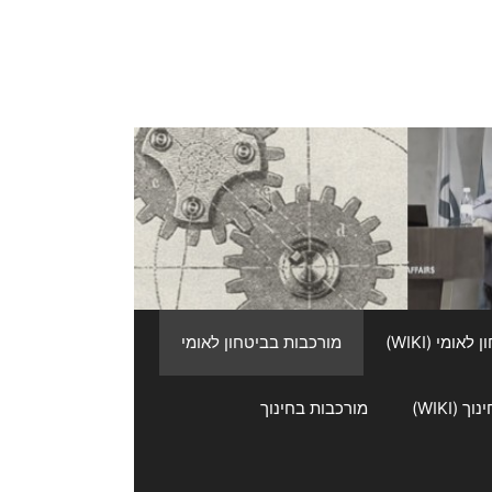
אומי (WIKI)
מורכבות בביטחון לאומי
 (WIKI)
מורכבות בחינוך