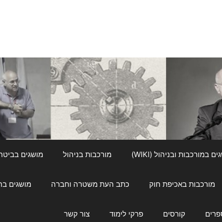
ם במורכבות ובניהול (WIKI)
מורכבות בניהול
מושגים בביטחון ל
מורכבות באכיפת חוק
כתב העת משטרה וחברה
מושגים בחינוך
פרים
קורסים
פרקי לימוד
צור קשר