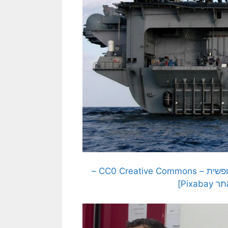
[בתמונה: מה כל זה שווה בעידן הטילים המדויקים? תמונה חופשית – CC0 Creative Commons –