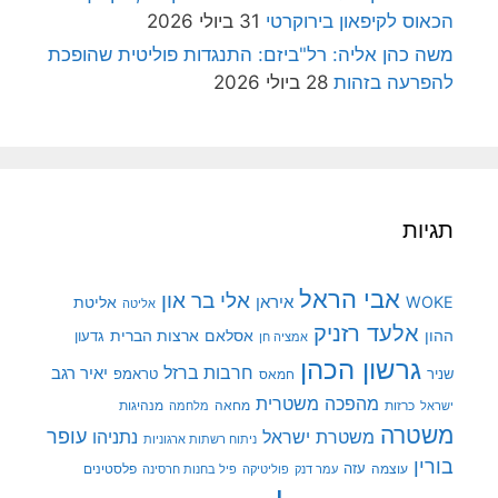
הכאוס לקיפאון בירוקרטי
31 ביולי 2026
משה כהן אליה: רל"ביזם: התנגדות פוליטית שהופכת
להפרעה בזהות
28 ביולי 2026
תגיות
אבי הראל
אלי בר און
איראן
WOKE
אליטת
אליטה
אלעד רזניק
ההון
אסלאם
ארצות הברית
גדעון
אמציה חן
גרשון הכהן
חרבות ברזל
יאיר רגב
שניר
טראמפ
חמאס
מהפכה משטרית
מנהיגות
ישראל
כרזות
מחאה
מלחמה
משטרה
עופר
משטרת ישראל
נתניהו
ניתוח רשתות ארגוניות
בורין
עוצמה
עזה
פלסטינים
עמר דנק
פוליטיקה
פיל בחנות חרסינה