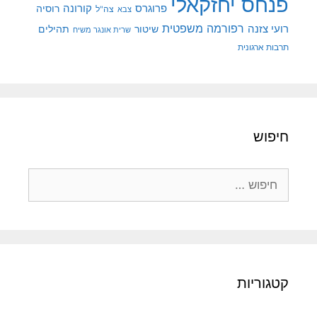
פנחס יחזקאלי
קורונה
פרוגרס
רוסיה
צה"ל
צבא
רפורמה משפטית
רועי צזנה
שיטור
תהילים
שרית אונגר משיח
תרבות ארגונית
חיפוש
חיפוש:
קטגוריות