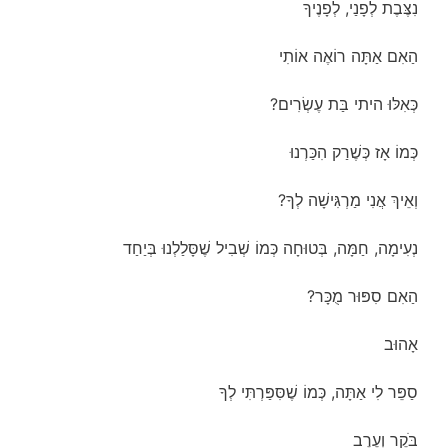
נִצֶּבֶת לְפָנַי, לְפָנֶיךָ
הַאִם אַתָּה רוֹאֶה אוֹתִי
כְּאִלּוּ היתי בַּת עֶשְׂרִים?
כְּמוֹ אָז כְּשֶׁרַק הִכַּרְנוּ
וְאֵיךְ אֲנִי מַרְגִּישָׁה לְךָ?
נְעִימָה, חַמָּה, בְּטוּחָה כְּמוֹ שְׁבִיל שֶׁסָּלַלְנוּ בְּיַחַד
הַאִם סִפּוּר מֻכָּר?
אָהוּב
סַפֵּר לִי אַתָּה, כְּמוֹ שֶׁסִּפַּרְתִּי לְךָ
בֹּקֶר וְעֶרֶב