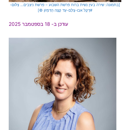
[בתמונה: שירה בעין נשית ברוח פרשת השבוע – פרשת ניצבים… צִלּוּם-
#דֶּקֶל אבו-צַלָּם-עַד קָצֶה הַדִּמְיוֹן ©]
עודכן ב- 18 בספטמבר 2025