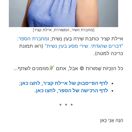
[מחברת השיר, המשוררת, איילת קציר]
איילת קציר כותבת שִׁירָה בְּעַיִן נָשִׁית; ו
מחברת הספר:
"דברים שהגדתי. שירי מסע בעין נשית"
(ראו תמונת
כריכה למטה).
כל הזְכֻיּוֹת שְׁמוּרוֹת © אבל, אתם
מוזמנים לשתף…
לדף הפייסבוק של איילת קציר, לחצו כאן
;
לדף הרכישה של הספר, לחצו כאן.
* * *
הִנֵּה אֲנִי כָּאן