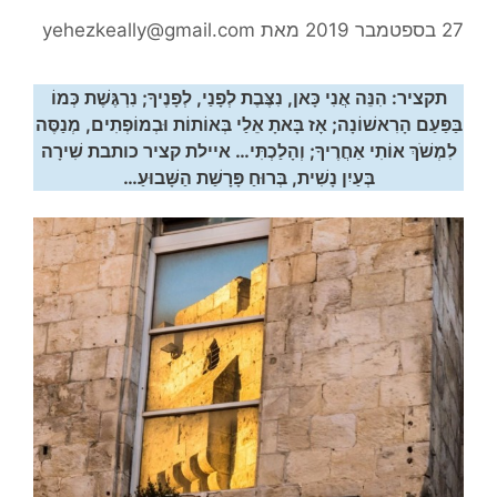
27 בספטמבר 2019
מאת
yehezkeally@gmail.com
תקציר: הִנֵּה אֲנִי כָּאן, נִצֶּבֶת לְפָנַי, לְפָנֶיךָ; נִרְגֶּשֶׁת כְּמוֹ
בַּפַּעַם הָרִאשׁוֹנָה; אָז בָּאתָ אֵלַי בְּאוֹתוֹת וּבְמוֹפְתִים, מְנַסֶּה
לִמְשֹׁךְ אוֹתִי אַחֲרֶיךָ; וְהָלַכְתִּי… איילת קציר כותבת שִׁירָה
בְּעַיִן נָשִׁית, בְּרוּחַ פָּרָשַׁת הַשָּׁבוּעַ…