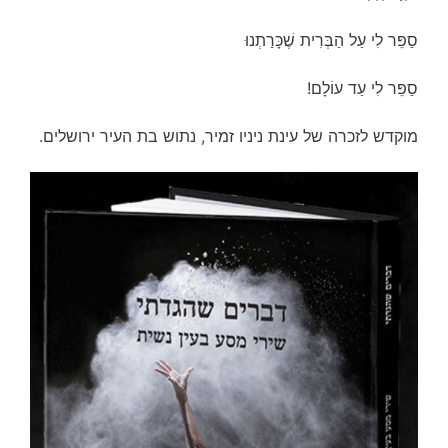
סַפֵּר לִי עַל הַבְּרִית שֶׁכָּרַתְנוּ
סַפֵּר לִי עַד עוֹלָם!
מוקדש לזכרה של עינת ניניו זמיר, נתוש בת העיר ירושלים.