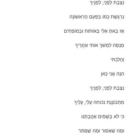
נִצֶּבֶת לְפָנַי, לְפָנֶיךָ
נִרְגֶּשֶׁת כְּמוֹ בַּפַּעַם הָרִאשׁוֹנָה
אָז בָּאתָ אֵלַי בְּאוֹתוֹת וּבְמוֹפְתִים
מְנַסֶּה לִמְשֹׁךְ אוֹתִי אַחֲרֶיךָ
וְהָלַכְתִּי
הִנֵּה אֲנִי כָּאן
נִצֶּבֶת לְפָנַי, לְפָנֶיךָ
מִתְבּוֹנֶנֶת נכוחה עָלַי, עָלֶיךָ
כִּי לֹא בְּשָׁמַיִם אַהֲבָתֵנוּ
וּמָה שֶׁאָסוּר וּמָה שֶׁמֻּתָּר