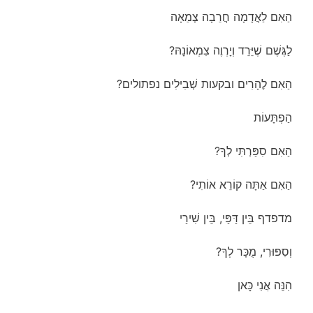
הַאִם לַאֲדָמָה חֲרֵבָה צְמֵאָה
לַגֶּשֶׁם שֶׁיֵּרֵד וְיָרְוֶה צִמְאוֹנָהּ?
הַאִם לֶהָרִים ובקעות שְׁבִילִים נפתולים?
הַפְתָּעוֹת
הַאִם סִפַּרְתִּי לְךָ?
הַאִם אַתָּה קוֹרֵא אוֹתִי?
מדפדף בֵּין דַּפַּי, בֵּין שִׁירַי
וְסִפּוּרִי, מֻכָּר לְךָ?
הִנֵּה אֲנִי כָּאן