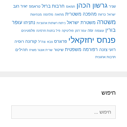
גרשון הכהן
חרבות ברזל
יאיר רגב
שניר
טראמפ
חמאס
מהפכה משטרית
מנהיגות
ישראל
כרזות
מחאה
מלחמה
משטרה
עופר
משטרת ישראל
נתניהו
ניתוח רשתות ארגוניות
בורין
עוצמה
עזה
פלסטינים
עמר דנק
פוליטיקה
פיל בחנות חרסינה
פנחס יחזקאלי
קורונה
פרוגרס
רוסיה
צה"ל
צבא
רפורמה משפטית
רועי צזנה
שיטור
תהילים
שרית אונגר משיח
תרבות ארגונית
חיפוש
חיפוש: