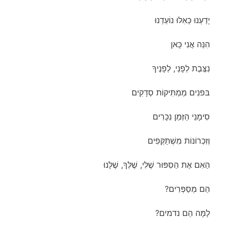
יָדַעְנוּ כְּאִלּוּ נוֹעַדְנוּ
הִנֵּה אֲנִי כָּאן
נִצֶּבֶת לְפָנַי, לְפָנֶיךָ
בּפנִים מַמְתִּיקוֹת סְדָקִים
סִימָנֵי הַזְּמַן נִכָּרִים
וְזִכְרוֹנוֹת מִשְׁתַּקְּפִים
הַאִם אֶת הַסִּפּוּר שֶׁלִּי, שֶׁלְּךָ, שֶׁלָּנוּ
הֵם מְסַפְּרִים?
לָמָּה הֵם נדמים?