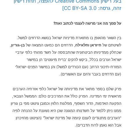
בעל רישיון Creative Commons להפצה, תחת רישיון
זהה, גרסה: CC BY-SA 3.0]
על סמך מה אני מרשה לעצמי לכתוב זאת?
בין השאר מהאופן בו מתוארת מדיניות ישראל בנושא הדרוזים למשל.
לשיטתם של
חיזראן וחלאילה
, הדרוזים הם כמעט המצאה של
בן-גוריון
,
שכחלק ממדיניותו הביטחונית שהתבססה על חשד מהותי כלפי ערביי
ישראל וערבים בכלל, ביקש להקים 'ברית מיעוטים' הן במישור
המזרח-תיכוני הרחב (עם הכורדים למשל) והן במישור הפנים-ישראלי
(עם הדרוזים בעבר והיום עם האשורים).
פרק שלם בספר מתאר את מדיניותה של ישראל כלפי אזרחיה הערבים
מראשית ימי המדינה. הפרק כולל את המרכיבים כולם: הממשל הצבאי,
הפקעת האדמות, הדור השפוף, מפלגות הלווין וכמובן ציטוט מפי בן גוריון
ממנו ניתן ללמוד על חשדנותו המגונה שכן היא נשענת על ההנחה לפיה
"הערבים מתנגדים לעצם קיומה של מדינת ישראל" (הציטוט מהזיכרון
אבל הוא נאמן לרוח הדברים).