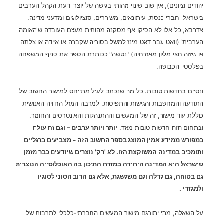
יהודים וציונים), אין שום שינוי מהותי בגישה של יוצרי דעת הקהל הערבים
בישראל: חברי כנסת, עיתונאים, משוררים, סוציולוגים ומדעני מדינה.
אדרבא, כל אלו לא הסיקו אף מסקנה מהותית מעצם העובדה ש'האומה
הערבית' (וואט עבר דאט מינז למשל בסוריה שקברה או איידה או צלתה
או גיזזה חצי מליון מאזרחיה) "נטשה" ככותרת הספר את סניף המשפחה
בפלסטין הכבושה.
ונסיים בחדשות טובות. כל מה שנכתב לעיל מתייחס למישור החשוב של
התודעה והמחשבות והגישות והתפיסות. למרבה המזל החוויה האנושית
כוללת עוד מישור, זה של המעשים וההתנהלות והאינטרסים והחומר.
ובתחום הזה חדשות טובות מאד.
יותר ויותר ערבים – וגם זה עולה
במפורש ממידע אמין המוצג בספר החשוב הזה – מצביעים ברגליים
ותומכים במדינה המשוקצת הזו. לא 'רק' נוצרים שיודעים כבר מזמן
שישראל היא המדינה היחידה במזרח התיכון בה האוכלוסייה הנוצרית
גם בטוחה, גם גדלה וגם משגשגת, אלא גם הרוב הסוני לסוגיו
ולמגזריו.
על השאלה, מתי יתורגם מישור המעשים החברתי-כלכלי לתרבות של