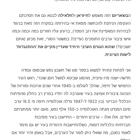
ה
בשאריזם
הזה משמש ל
חיזראן
ול
חלאילה
לבטא גם את תמיכתם
העקיפה הניתנת להכחשה מפאת אי-בהירותה במקרה הזה (זאת בניגוד
לבהירות המאפיינת את רוב הספר), ברעיון עליו חוזרים כמה וכמה וכמה
אישי ציבור ערבים התומכים (עדיין!!) במשטר הסורי, זאת מכיוון (אתם
יושבים?)
שהוא הגורם הערבי היחיד שעדיין מקיים את 'ההתנגדות'
לישות הציונית
.
אני לפחות קיוויתי למצוא בספר סוג של חשבון נפש שבסופו עמדה
חדשה-ישנה פרו-ציונית, מהסוג שביטא למשל חסן שוכרי, ראש העיר
החמישי של חיפה, שהלך לעולמו ב-1940 אחרי שנים ארוכות ופוריות של
הנהגה ציבורית אמיצה בעיר שעורבה לה יחדיו במרץ רב כחלק מהפיתוח
הכלכלי הבריטי (בין 1922 ל-1947 גדלה אוכלוסייה חיפה פי 6.5! ערב
סיום המנדט מנתה האוכלוסייה כ-150 אלף נפש, מעט יותר ממחציתם
יהודים. אלו ואלו – ערבים ויהודים – התיישבו בעיר מסיבות
חברתיות-כלכליות דומות, כשלהתיישבות היהודית בעיר יש גם מימד
לאומי כמובן, מה שאולי ניתן לומר על הערבים, אבל באופן זהיר יותר אם