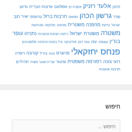
אלעד רזניק
ההון
אסלאם
ארצות הברית
גדעון
אמציה חן
גרשון הכהן
חרבות ברזל
יאיר רגב
שניר
טראמפ
חמאס
מהפכה משטרית
מנהיגות
ישראל
כרזות
מחאה
מלחמה
משטרה
עופר
משטרת ישראל
נתניהו
ניתוח רשתות ארגוניות
בורין
עוצמה
עזה
פלסטינים
עמר דנק
פוליטיקה
פיל בחנות חרסינה
פנחס יחזקאלי
קורונה
פרוגרס
רוסיה
צה"ל
צבא
רפורמה משפטית
רועי צזנה
שיטור
תהילים
שרית אונגר משיח
תרבות ארגונית
חיפוש
חיפוש: