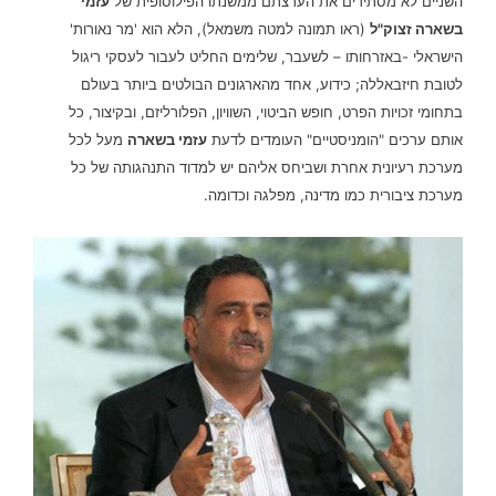
השניים לא מסתירים את הערצתם ממשנתו הפילוסופית של
עזמי
בשארה זצוק"ל
(ראו תמונה למטה משמאל), הלא הוא 'מר נאורות'
הישראלי -באזרחותו – לשעבר, שלימים החליט לעבור לעסקי ריגול
לטובת חיזבאללה; כידוע, אחד מהארגונים הבולטים ביותר בעולם
בתחומי זכויות הפרט, חופש הביטוי, השוויון, הפלורליזם, ובקיצור, כל
אותם ערכים "הומניסטיים" העומדים לדעת
עזמי בשארה
מעל לכל
מערכת רעיונית אחרת ושביחס אליהם יש למדוד התנהגותה של כל
מערכת ציבורית כמו מדינה, מפלגה וכדומה.