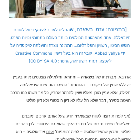
[בתמונה: עזמי בשארה, ש
החליט לעבור לעסקי ריגול לטובת
חיזבאללה, אחד מהארגונים הבולטים ביותר בעולם בתחומי זכויות הפרט,
חופש הביטוי, השוויון והפלורליזם… התמונה נוצרה והועלתה לויקיפדיה על
ידי
Abbad yahya.
קובץ זה הוא בעל רישיון Creative Commons
להפצה, תחת רישיון זהה, גרסה: CC BY-SA 4.0]
אדרבא, מבחינתו של
בשארה
– ו
חיזראן
ו
חלאילה
מצטטים אותו בעניין
זה ללא שמץ של ביקורת – 'ההומניזם' הנשגב הזה איננו אידיאולוגיה
חלילה, אלא עניין מובן מאליו שאין להרהר אחריו, כלומר משהו כמו הרכב
האטמוספירה, דבר שלא חל עליו לא דיון היסטורי ולא דיון פוליטי.
(אני לפחות רוצה לקוות ש
בשארה
יודע שעל אותם ערכים 'מובנים
מאליהם' נשפכו נהרות של דם בתהליך שהוא גם היסטורי ולכן בהכרח
פוליטי; ומכאן שהאידיאולוגיה – לפיה 'הומניזם'
איננו
אידיאולוגיה – הוא
אידיאולוגיה-בגרוש, הגרועה מכל אידיאולוגיה).