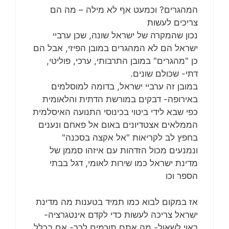
המהגרים? וכמעט אף לא מילה – מה הם
צריכים לעשות
נכון שהמקרה של ישראל שונה, שכן ערביי
ישראל הם לא המהגרים במובן הפיזי, אבל הם
כן "מהגרים" במובן התרבותי, ערכי, פוליטי,
דתי- שכולם שונים.
במובן זה ערביי ישראל, בדומה למוסלמים
באירופה- דבקים במורשת הדתית והלאומית
כפי שבא לידי ביטוי בכינוסי התנועה האיסלמית
הממלאים אצטדיונים באום אל פאחם ונענים
בחפץ לב לקריאות "אל אקצה בסכנה"
ונמנעים מכול הזדהות עם איזהו סממן של
מדינת ישראל כמו שירות לאומי, דגל בבתי
הספר וכו
אז במקום לבוא כמו תמיד בטענות מה מדינת
ישראל צריכה לעשות כדי לקדם אינטגרציה-
ראוי לשאול- מה אתם תורמים לכך- אם בכלל