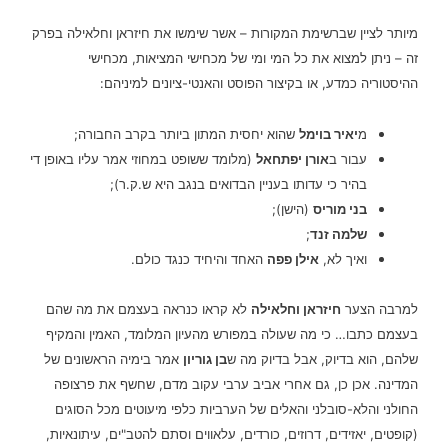
מיותר לציין שברשימת המקורות – אשר שימשו את חיזראן וחלאילה בפרק
זה – ניתן למצוא את כל המי ומי של מכחישי המציאות, מכחישי
ההיסטוריה כמדע, או בקיצור הפוסט והאנטי-ציונים למיניהם:
מ
יאיר בוימל
שהוא יחסית המתון ביותר בקרב החבורה;
עבור ב
אורן יפתחאל
(מלומד ששופט במחוזי אמר עליו באופן די
בהיר כי עדותו בעניין הבדואים בנגב היא ש.ק.ר);
בני מוריס
(הישן);
שלמה זנד
;
ואיך לא,
אילן פפה
האחד והיחיד כנגד כולם.
למרבה הצער
חיזראן וחלאילה
לא קראו כנראה בעצמם את מה שהם
בעצמם כתבו… כי מה שעולה במפורש מהעיון המלומד, האמין והמקיף
שלהם, הוא בדיוק, אבל בדיוק מה ש
בן גוריון
אמר בימיה הראשונים של
המדינה. אכן כן, גם אחרי אביב ערבי עקוב מדם, שחשף את פרצופה
החולני והלא-סובלני והאלים של הערביות כלפי מיעוטים מכל הסוגים
(קופטים, יאזידים, דרוזים, כורדים, עלאווים וסתם להטב"ים, עיתונאיות,