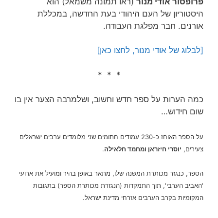
פרופסור אודי מנור
(ראו תמונה משמאל) הוא
היסטוריון של העם היהודי בעת החדשה, במכללת
אורנים. חבר מפלגת העבודה.
[לבלוג של אודי מנור, לחצו כאן]
* * *
כמה הערות על ספר חדש וחשוב, ושלמרבה הצער אין בו
שום חידוש…
על הספר האוחז כ-230 עמודים חתומים שני מלומדים ערבים ישראלים
צעירים,
יוסרי חיזראן ומחמד חלאילה
.
הספר, כנגזר מכותרת המשנה שלו, מתאר באופן בהיר ומועיל את ארועי
'האביב הערבי', תוך התמקדות (הנגזרת מכותרת הספר) בתגובות
המקומיות בקרב הערבים אזרחי מדינת ישראל.