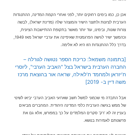
אכן כן, כמו בימים רחוקים יותר, לפני ואחרי הקמת המדינה, ההתנגדות
הערבית לציונות ולתוצר הישיר והמוצהר שלה (מדינת ישראל), לבשה
צורות שונות, ובימינו, עוד יותר מאשר בתקופת ההתיישבות הציונית,
וכהמשך ישיר לגישה הפרגמטית שאיפיינה את ערביי ישראל מאז 1949,
בדרך כלל ההתנגדות הזו היא לא אלימה.
[בתמונה משמאל: כריכת הספר נטושה לגורלה –
החברה הערבית בישראל בצל "האביב הערבי", ליוסרי
ח'יזראן ולמחמד ח'לאילה, שראה אור בהוצאת מרכז
משה דיין ב- 2019]
אבל התבדה מי שכמוני למשל חשב שארועי האביב הערבי יביאו לשינוי
של ממש בגישה הערבית כלפי המדינה היהודית. המחברים מביאים
בעניין זה לא 'רק' סקרים המלמדים על כך במפורש, אלא גם את
פרשנותם לאמירות בנושא.