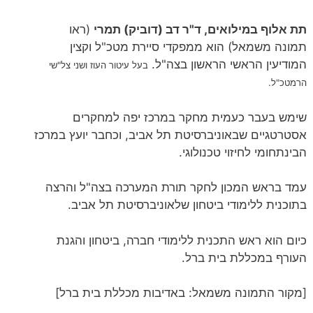
תת אלוף במילואים, ד"ר דב (דוביק) תמרי
(ראו
תמונה משמאל) הוא ממפקדי סיירת מטכ"ל וקצין
המודיעין הראשי הראשון בצה"ל.
בעל עיטור העוז ושני צל"שי
הרמטכ"ל.
שימש בעבר כעמית מחקר במרכז יפה למחקרים
אסטרטגיים שבאוניברסיטת תל אביב, וכחבר יועץ במרכז
הבינתחומי לחיזוי טכנולוגי.
עמד בראש המכון לחקר תורת המערכה בצה"ל והרצה
בתוכנית ללימודי ביטחון שלאוניברסיטת תל אביב.
כיום הוא ראש התכנית ללימודי חברה, ביטחון והגנת
העורף במכללת בית ברל.
[מקור התמונה משמאל: באדיבות מכללת בית ברל]