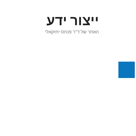
דלג
תוכן
ייצור ידע
האתר של ד"ר פנחס יחזקאלי