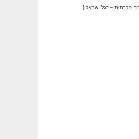
בה הכרתית – דגל ישראל']