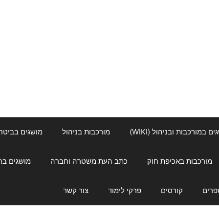
ם במורכבות ובניהול (WIKI)
מורכבות בניהול
מושגים בביטחון ל
מורכבות באכיפת חוק
כתב העת משטרה וחברה
מושגים בחינוך
פרים
קורסים
פרקי לימוד
צור קשר