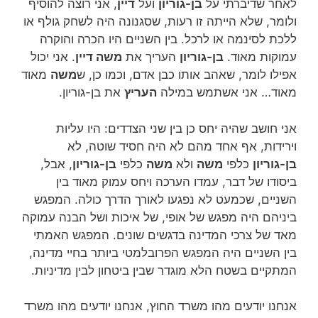
לאחר שדיברתי על
בן-גוריון
ועל
דיין
, אני רוצה להוסיף
ולומר, שלא הייתה זו רעות, שסגנונה היה לשחק גולף או
ללכת לסינמה או לרכל. בין השניים היו הכרה והוקרה
עמוקות מאוד.
בן-גוריון
העריך את
משה דיין
. אני יכול
אפילו לומר, שאהב אותו כבן אדם, וכמו כן, ש
משה
מאוד
מאוד… אני אשתמש במילה
העריץ
את בן-גוריון.
אני חושב שהיה יחס כן בין שני הצדדים: היו עליות
וירידות, אף אחד מהם לא היה חסיד שוטה, לא
בן-גוריון
כלפי
משה
ולא
משה
כלפי
בן-גוריון
, אבל,
ביסודו של דבר, עמדו הערכה ויחס עמוק מאוד בין
השניים, שכמעט לא נפגעו לאורך הדרך כולה. המפגש
ביניהם היה מפגש של אופי, של איכות ושל הבנה עמוקה
מאד של צרכי המדינה בדגשים שונים. המפגש האמתי
בין השניים היה המפגש הפרובלמטי ביותר בחיי מדינה,
המתקיים בשטח הלא מוגדר שבין ביטחון לבין מדיניות.
אנחנו יודעים מהו משרד החוץ, אנחנו יודעים מהו משרד