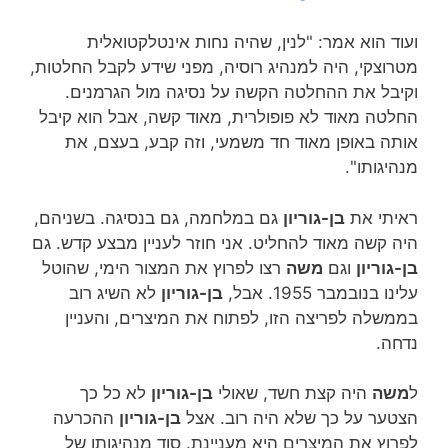
ועוד הוא אמר: "לנין, שהיה נחות אינטלקטואלית
מטרוצקי, היה למנהיג רוסיה, מפני שידע לקבל החלטות,
וקיבל את ההחלטה הקשה על נסיגה מול הגרמנים.
החלטה מאוד לא פופולרית, מאוד קשה, אבל הוא קיבל
אותה באופן מאוד חד משמעי, וזה קבע, בעצם, את
מנהיגותו".
ראיתי את
בן-גוריון
גם במלחמה, גם בנסיגה. בשניהם,
היה קשה מאוד להחליט. אני חוזר לעניין מבצע קדש. גם
בן-גוריון
וגם
משה
רצו לפרוץ את המצור הימי, שהוטל
עלינו בנובמבר 1955. אבל,
בן-גוריון
לא השיג רוב
בממשלה לפריצה הזו, לפתוח את המיצרים, והעניין
נדחה.
ל
משה
היה קצת חשד, שאולי
בן-גוריון
לא כל כך
הצטער על כך שלא היה רוב. אצל
בן-גוריון
ההכרעה
לפרוץ את המיצרים היא מעניינת. סוד מנהיגותו של