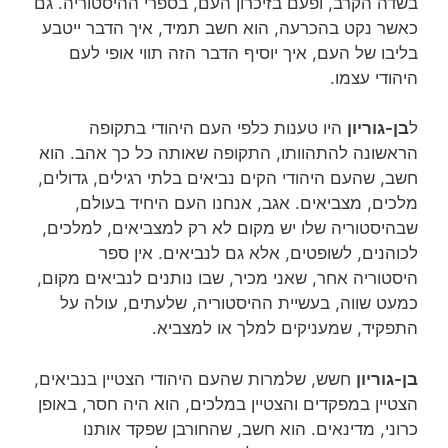
בשדה הקרב, ופעם בזיכרון העם, בספרי ההיסטוריה. גם
כאשר נקט בהכרעה, הוא חשב תמיד, איך הדבר ייטבע
בליבו של העם, איך יוסיף הדבר הזה תווי אופי לעם
היהודי עצמו.
ל
בן-גוריון
היו טענות כלפי העם היהודי בתקופה
הראשונה להתהוותו, התקופה שאותה כל כך אהב. הוא
חשב, שהעם היהודי הקים נביאים בלתי רגילים, גדולים,
מלכים, מצביאים. אגב, אנחנו העם היחיד בעולם,
שבהיסטוריה שלו יש מקום לא רק למצביאים, למלכים,
לכוהנים, לשופטים, אלא גם לנביאים. אין ספר
היסטוריה אחר, שאני מכיר, שבו נותנים לנביאים מקום,
כמעט שווה, בעשיית ההיסטוריה, שלעתים, עולה על
התפקיד, שמעניקים למלך או למצביא.
בן-גוריון
חשש, שלמרות שהעם היהודי הצטיין בנביאים,
הצטיין במפקדים והצטיין במלכים, הוא היה חסר, באופן
כרוני, מדינאים. הוא חשב, שהחורבן שפקד אותנו