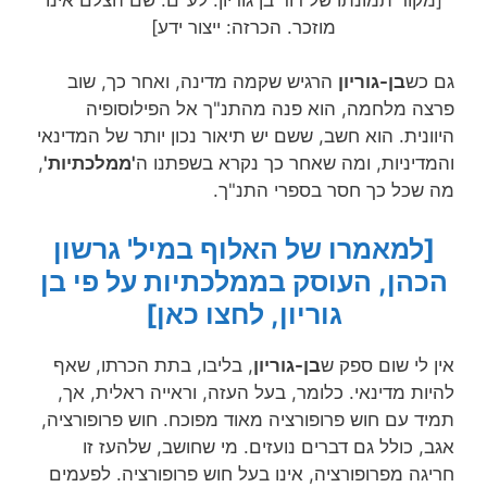
מוזכר. הכרזה: ייצור ידע]
גם כש
בן-גוריון
הרגיש שקמה מדינה, ואחר כך, שוב
פרצה מלחמה, הוא פנה מהתנ"ך אל הפילוסופיה
היוונית. הוא חשב, ששם יש תיאור נכון יותר של המדינאי
והמדיניות, ומה שאחר כך נקרא בשפתנו ה
'ממלכתיות'
,
מה שכל כך חסר בספרי התנ"ך.
[למאמרו של האלוף במיל' גרשון
הכהן, העוסק בממלכתיות על פי בן
גוריון, לחצו כאן]
אין לי שום ספק ש
בן-גוריון
, בליבו, בתת הכרתו, שאף
להיות מדינאי. כלומר, בעל העזה, וראייה ראלית, אך,
תמיד עם חוש פרופורציה מאוד מפוכח. חוש פרופורציה,
אגב, כולל גם דברים נועזים. מי שחושב, שלהעז זו
חריגה מפרופורציה, אינו בעל חוש פרופורציה. לפעמים