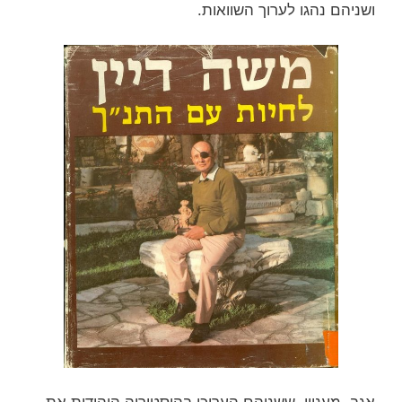
ושניהם נהגו לערוך השוואות.
אגב, מעניין, ששניהם העריכו בהיסטוריה היהודית את