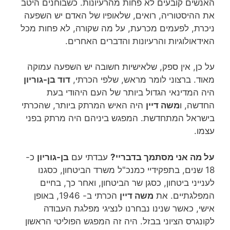
האנשים קובעים לא פחות מהרעיונות. כשבוחנים היטב
את ההיסטוריה, רואים, שלאופיו של האדם יש השפעה
ניכרת, לפעמים מכרעת, על מה שקורה, לא פחות מכל
האידאולוגיות והרעיונות והדברים האחרים.
על כן, אין ספק, שלאישיות חשובה יש השפעה עמוקה
מאוד. ברצוני לומר מראש, שלפי הכרתי,
דוד בן-גוריון
היה המדינאי הגדול ביותר של העם היהודי בעת
החדשה, ו
משה דיין
היה האיש המרתק ביותר, שהכרתי
בישראל המתחדשת. המפגש ביניהם היה מרתק בפני
עצמו.
על מה אני מסתמך בדבריי?
עבדתי עם
בן-גוריון
כ-
18 שנים, בתפקידיי כמנכ"ל משרד הביטחון, כסגנו
לענייני ביטחון, כסגן שר הביטחון, ואחר כך, בחיים
המפלגתיים. את
משה דיין
הכרתי ב- 1946, באופן
אישי, כאשר שנינו נבחרנו לנציגי מפלגת העבודה
לקונגרס הציוני בבזל. היה זה המפגש הפוליטי הראשון