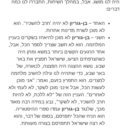
היה לנו מושג. אבל, במהלך השיחות, התבררו לנו כמה
דברים:
האחד –
בן-גוריון
לא יהיה 'חרב להשכיר'. הוא
לא מוכן לשרת מדינות אחרות.
השני –
בן-גוריון
לא מוכן להיאחז בשקרים בעניין
המלחמה. הוא לא חשב שצריך לספר הכל, אבל,
אחד הרגעים הקשים ביותר במשא ומתן היה
כשהצרפתים הציעו, שישראל תפציץ את באר
שבע. נושא ההצגה היה הפצצה, לכאורה, של
באר שבע, כדי שתהיה לנו עילה להשיב מלחמה
למצרים. הוא התפרץ בזעם, ואמר: "אני מוכן
לעשות הכל, אבל אינני מוכן לשקר, לא לעמי ולא
לאחרים". העניין הזה של "לא ללכת, לא להיות
חרב להשכיר, לא לשקר", נבע במידה רבה מאוד
מכך, שלנגד
בן-גוריון
עמדו ספרי ההיסטוריה.
הוא הניח שהכל יתפרסם, בסופו של דבר, והוא
לא רצה שישראל תתפרסם בצורה מעוותת.