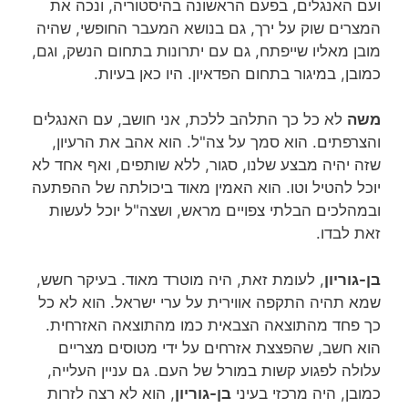
ועם האנגלים, בפעם הראשונה בהיסטוריה, ונכה את
המצרים שוק על ירך, גם בנושא המעבר החופשי, שהיה
מובן מאליו שייפתח, גם עם יתרונות בתחום הנשק, וגם,
כמובן, במיגור בתחום הפדאיון. היו כאן בעיות.
משה
לא כל כך התלהב ללכת, אני חושב, עם האנגלים
והצרפתים. הוא סמך על צה"ל. הוא אהב את הרעיון,
שזה יהיה מבצע שלנו, סגור, ללא שותפים, ואף אחד לא
יוכל להטיל וטו. הוא האמין מאוד ביכולתה של ההפתעה
ובמהלכים הבלתי צפויים מראש, ושצה"ל יוכל לעשות
זאת לבדו.
בן-גוריון
, לעומת זאת, היה מוטרד מאוד. בעיקר חשש,
שמא תהיה התקפה אווירית על ערי ישראל. הוא לא כל
כך פחד מהתוצאה הצבאית כמו מהתוצאה האזרחית.
הוא חשב, שהפצצת אזרחים על ידי מטוסים מצריים
עלולה לפגוע קשות במורל של העם. גם עניין העלייה,
כמובן, היה מרכזי בעיני
בן-גוריון
, הוא לא רצה לזרות