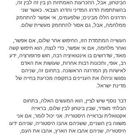
הביטחון, אבל, ההכרעות האמתיות הן בין זה לבין זה,
בהשתתפות הדרג המדיני והדרג הצבאי. כאשר שני
הדרגים הללו מבינים; שלפעמים, אי אפשר להתחמק
ממלחמה, אבל, גם אסור להתחמק מעשיית שלום.
העשייה המתמדת הזו, החיפוש אחר שלום, אם אפשר,
ואחר מלחמה, אם אי אפשר, כדי לנצח, הוא חיפוש קשה
מאוד, שדרושים בו אינטואיציה רבה, חוש פרופורציה, ידע
רב, אופי, ותכונות רבות אחרות, שעושות את האדם
לאישיות מן המדרגה הראשונה. בתחום זה, שניהם
נפגשו וניהלו את העניינים בתקופה מכרעת בחייה של
מדינת ישראל.
דבר נוסף שיש לציין, הוא המעשים האלה, בתחום
הבלתי מוגדר, שבין ביטחון לבין שלום, בראייה
אקטואלית ובראייה היסטורית. אני יכול לומר, אם אני
משווה בין השניים, ששניהם אהבו היסטוריה, שניהם ידעו
היסטוריה, שניהם אהבו את הארץ, אהבו את העם,