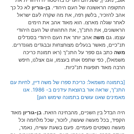
התקופה הראשונה של העם היהודי.
בן-גוריון
לא כל כך
אהב להזכיר, בלשון רפה, את מה שקרה לעם ישראל
לאחר שגלה מארצו. הוא מאוד אהב את הימים
הראשונים, את התנ"ך, את התהוותו של העם היהודי
עצמו. גם
משה
אהב יותר את העם היהודי בסנדלים
תנ"כיים, מאשר בנעלים מצוחצחות ובבגדים מגונדרים.
משה
כתב גם ספר על התנ"ך (ראו תמונת כריכה
משמאל), כפי שתפס אותו בעצמו, וגם אצלנו, חיפש
הרבה מאוד תופעות תנ"כיות.
[בתמונה משמאל: כריכת ספרו של משה דיין, לחיות עם
התנ"ך, שראה אור בהוצאת עידנים ב- 1986. אנו
מאמינים שאנו עושים בתמונה שימוש הוגן]
היה הבדל בין השניים, מהבחינה הזאת.
בן-גוריון
מאוד
הקפיד, בכל מעשה שעשה, לזכור, שכל מלחמה וכל
מעשה נשפטים פעמיים. פעם בשעת עשייה, נאמר,