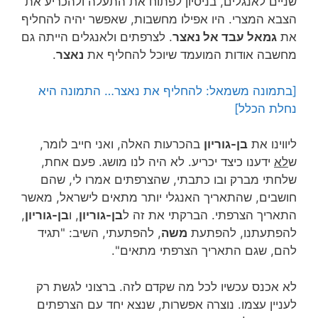
שניים לאנגלים, בניסיון לפתוח את התעלה ולהכריע את
הצבא המצרי. היו אפילו מחשבות, שאפשר יהיה להחליף
את
גמאל עבד אל נאצר
. לצרפתים ולאנגלים הייתה גם
מחשבה אודות המועמד שיוכל להחליף את
נאצר
.
[בתמונה משמאל: להחליף את נאצר… התמונה היא
נחלת הכלל]
ליווינו את
בן-גוריון
בהכרעות האלה, ואני חייב לומר,
ש
לא
ידענו כיצד יכריע. לא היה לנו מושג. פעם אחת,
שלחתי מברק ובו כתבתי, שהצרפתים אמרו לי, שהם
חושבים, שהתאריך האנגלי יותר מתאים לישראל, מאשר
התאריך הצרפתי. הברקתי את זה ל
בן-גוריון
, ו
בן-גוריון
,
להפתעתנו, להפתעת
משה
, להפתעתי, השיב: "תגיד
להם, שגם התאריך הצרפתי מתאים".
לא אכנס עכשיו לכל מה שקדם לזה. ברצוני לגשת רק
לעניין עצמו. נוצרה אפשרות, שנצא יחד עם הצרפתים