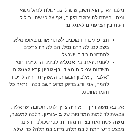
מלבד זאת, הוא חשב, שיש לו גם יכולת לנהל משא
ומתן. הייתה לנו יכולת מיקוח, אף על פי שהיו חילוקי
דעות בין הצרפתים לאנגלים:
ה
צרפתים
היו מוכנים לשתף אותנו באופן מלא.
בשבילם, לא היינו נטל. הם לא היו צריכים
להתחזות כידידי ישראל.
לעומת זאת, בין
אנגליה
לבינינו התקיימו יחסי
חשדנות עמוקים מאוד.
בן-גוריון
קרא לאנגליה
"אלביון", אלביון הבוגדת, המשקרת, והיה לו יסוד
להניח, אני יודע בדיוק מדוע חשב ככה, ונראה כל
הזמן מהוסס.
אז, בא
משה דיין
. הוא היה צריך לתת תשובה ישראלית
צבאית לדילמות המדיניות של
בן-גוריון
. הלכה למעשה,
משה
עשה זאת בצורה מזהירה. כפי שכולנו יודעים,
מבצע קדש התחיל במיתלה. מדוע במיתלה? כדי שלא