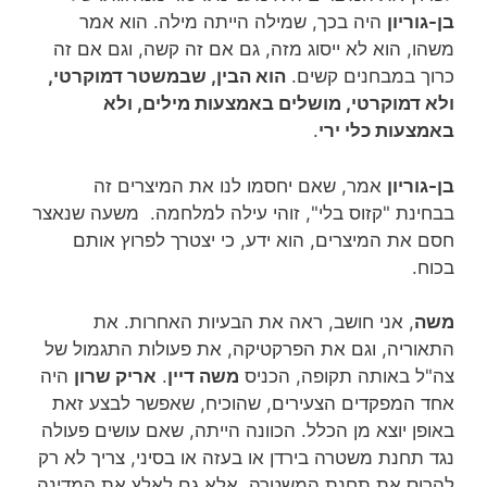
בן-גוריון
היה בכך, שמילה הייתה מילה. הוא אמר
משהו, הוא לא ייסוג מזה, גם אם זה קשה, וגם אם זה
כרוך במבחנים קשים.
הוא הבין, שבמשטר דמוקרטי,
ולא דמוקרטי, מושלים באמצעות מילים, ולא
באמצעות כלי ירי
.
בן-גוריון
אמר, שאם יחסמו לנו את המיצרים זה
בבחינת "קזוס בלי", זוהי עילה למלחמה. משעה שנאצר
חסם את המיצרים, הוא ידע, כי יצטרך לפרוץ אותם
בכוח.
משה
, אני חושב, ראה את הבעיות האחרות. את
התאוריה, וגם את הפרקטיקה, את פעולות התגמול של
צה"ל באותה תקופה, הכניס
משה דיין
.
אריק שרון
היה
אחד המפקדים הצעירים, שהוכיח, שאפשר לבצע זאת
באופן יוצא מן הכלל. הכוונה הייתה, שאם עושים פעולה
נגד תחנת משטרה בירדן או בעזה או בסיני, צריך לא רק
להרוס את תחנת המשטרה, אלא גם לאלץ את המדינה