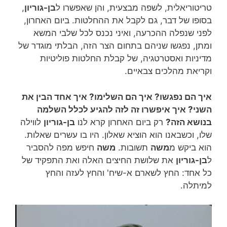
טריטוריאלית, לשפה מבצעית, והן שאפשרו ל
בן-גוריון
,
בסופו של דבר, גם לקבל את ההחלטות. ביום האחרון,
לפני שנפלה ההכרעה, ואיני נכנס לכל שלבי המשא
ומתן, נפגשו שניהם בתחום הצר הזה, הבלתי מוגדר של
מדיניות ואסטרטגיה, של קבלת החלטות פוליטיות
וקריאת מהלכים צבאיים.
איך הם נפגשו? איך הם השלימו? איך אחד הבין את
השני? איך איפשרו זה לזה להגיע לכלל השלמה
בנושא הזה?
רק ביום האחרון קרא לנו
בן-גוריון
לווילה
שלו, וכשבאנו הוא הוציא שאלון. היו בו עשרים שאלות.
הוא ביקש מ
משה
תשובות.
משה
חיפש מפה להסביר
ל
בן-גוריון
את שלושת החיצים האלה ואת התפקיד של
כל אחד: החץ לשארם א-שיח' והחץ לעזה והחץ
למיתלה.