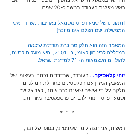
היה שר בממשלות ישראל בתפקידים בכירים. היה יושב
ראש מפלגת העבודה במשך כ-20 שנים.
[תמונתו של שמעון פרס משמאל באדיבות משרד ראש
הממשלה. שם הצלם אינו מוזכר]
המאמר הזה הוא חלק מחוברת תורתית שיצאה
במכללה לביטחון לאומי, ב- 2001, והיא מועלית לרשת,
לרגל יום העצמאות ה- 71 למדינת ישראל.
זוהי קלאסיקה…
העובדה, שהדברים נכתבו בעיצומו של
המאבק המזוין עם הפלסטינים בתחילת המילניום –
חלקם על ידי אישים שאינם כבר איתנו, כאריאל שרון
ושמעון פרס – נותן לדברים פרספקטיבה מיוחדת…
* * *
ראשית, אני רוצה לומר שמניסיוני, בסופו של דבר,