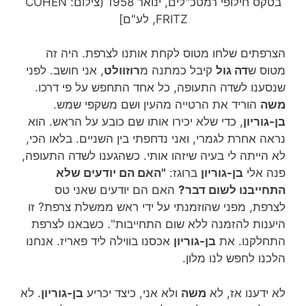
בטקס חילופי רמטכ"לים, ינואר 1958 (צילום: COHEN
FRITZ, לע"ם]
הצרפתים שלחו מטוס לקחת אותנו לצרפת. היה זה
מטוס ש
דה גול
קיבל כמתנה מ
רוזוולט
, אני חושב. לפני
שנסענו לשדה התעופה, כל אחד התחפש על פי דרכו.
משה
הוריד את הרטייה מהעין ושם משקפי שמש.
בן-גוריון
, כדי שלא יכירו אותו שם כובע על הראש. הוא
נראה אחרת לגמרי, ואני נדחפתי בין השניים. בלאו הכי,
לא הייתה לי בעיה שיזהו אותי. כשהגענו לשדה התעופה,
פנה אלי
בן-גוריון
ברוגז:
"האם הם יודעים שלא
התחייבנו לשום דבר?
האם הם יודעים שאני טס
לצרפת, מפני שהוזמנתי על ידי ראש ממשלת צרפת? זו
היענות להזמנה ללא שום התחייבות". כשבאנו לצרפת
התחלקנו. את
בן-גוריון
אכסנו בווילה ליד פאריז. אנחנו
הלכנו לחפש לנו מלון.
לא ידענו אז, לא
משה
ולא אני, כיצד יכריע
בן-גוריון
. לא