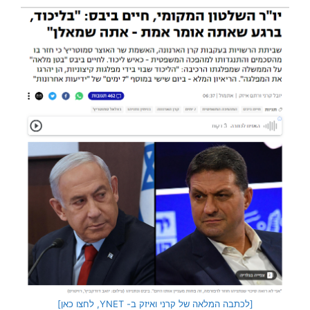
[לכתבה המלאה של קרני ואיזק ב- YNET, לחצו כאן]