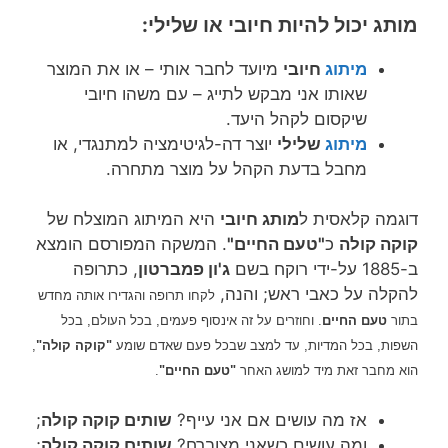
מותג יכול להיות חיובי או שלילי:
מיתוג
חיובי
מיועד לחבר אותי – או את המוצר
שאותו אני מבקש לתייג – עם משהו חיובי
שיקסום לקהל היעד.
מיתוג
שלילי
יוצר דה-לגיטימציה למתנגדי, או
מחבל בדעת הקהל על מוצר מתחרה.
דוגמה קלאסית ל
מותג חיובי
היא המיתוג המוצלח של
קוקה קולה
כ
"טעם החיים"
. המשקה המפורסם הומצא
ב-1885 על-ידי רוקח בשם
ג'ון פמברטון
, כתרופה
להקלה על כאבי ראש; והנה,
לקחו תרופה והגדירו אותה מחדש
בתור
טעם החיים
. וחוזרים על זה אינסוף פעמים, בכל העולם, בכל
השפות, בכל המדיות, עד למצב שבכל פעם שאדם שומע
"קוקה קולה"
,
הוא מחבר זאת מיד למושג האחר
"טעם החיים"
.
אז מה עושים אם אני עייף?
שותים קוקה קולה
;
ומה עושים כשאני מצוברח?
שותים קוקה קולה
;