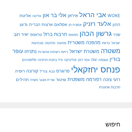
אבי הראל
אלי בר און
איראן
WOKE
אליטת
אליטה
אלעד רזניק
ההון
אסלאם
ארצות הברית
גדעון
אמציה חן
גרשון הכהן
חרבות ברזל
יאיר רגב
שניר
טראמפ
חמאס
מהפכה משטרית
מנהיגות
ישראל
כרזות
מחאה
מלחמה
משטרה
עופר
משטרת ישראל
נתניהו
ניתוח רשתות ארגוניות
בורין
עוצמה
עזה
פלסטינים
עמר דנק
פוליטיקה
פיל בחנות חרסינה
פנחס יחזקאלי
קורונה
פרוגרס
רוסיה
צה"ל
צבא
רפורמה משפטית
רועי צזנה
שיטור
תהילים
שרית אונגר משיח
תרבות ארגונית
חיפוש