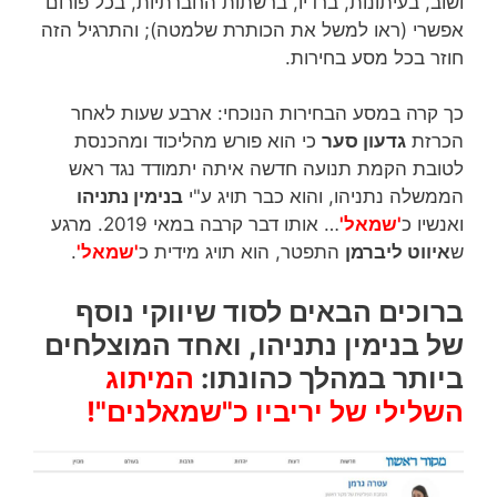
ושוב, בעיתונות, ברדיו, ברשתות החברתיות, בכל פורום
אפשרי (ראו למשל את הכותרת שלמטה); והתרגיל הזה
חוזר בכל מסע בחירות.
כך קרה במסע הבחירות הנוכחי: ארבע שעות לאחר
הכרזת
גדעון סער
כי הוא פורש מהליכוד ומהכנסת
לטובת הקמת תנועה חדשה איתה יתמודד נגד ראש
הממשלה נתניהו, והוא כבר תויג ע"י
בנימין נתניהו
ואנשיו כ
'שמאל'
… אותו דבר קרבה במאי 2019. מרגע
ש
איווט ליברמן
התפטר, הוא תויג מידית כ
'שמאל'
.
ברוכים הבאים לסוד שיווקי נוסף
של בנימין נתניהו, ואחד המוצלחים
ביותר במהלך כהונתו:
ה
מיתוג
השלילי של יריביו כ"שמאלנים"!