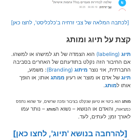
[לכתבה המלאה של צבי זרחיה ב'כלכליסט', לחצו כאן]
קצת על תיוג ומותג
תיוג
(labeling)
הוא הצמדה של תג למישהו או למשהו.
אם החיבור הזה נקלט בתודעתם של האחרים בסביבה
החברתית, אזי נוצר
מיתוג
(Branding)
: משמע,
תיוג
של אדם או מוצר או רעיון
ממתג
אותו; או הופך
אותו ל
מותג
.
מותג
הוא ביטוי או טיעון שנקלט בציבור ומכה שרשים, עד שהוא נתפס
, והאדם או הנושא – נשוא ה
– נותר עמו
כמציאות
מותג
לאורך זמן; לעתים, לעד.
[להרחבה בנושא 'תיוג', לחצו כאן]