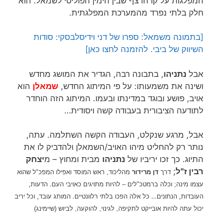
המפלגות על קו הרצף שבין הימין הפוליטי לשמאל. הוא
חלק בלתי נפרד מהמערכת המפלגתית.
[בתמונה משמאל: ספרו של דני וידיסלבסקי: סודות
השיווק של ביבי. להזמנה לחצו כאן]
אבל
נתניהו
, בתבונה רבה, הגדיר את המושג מחדש
ושינה את משמעותו: על פי המיתוג החדש,
שמאלן
הוא
אויב, פושע ובוגד במדינתו ובעמו. המיתוג הזה הוחדר
לתודעה הציבורית בעבודה קשה ויסודית…
אבל, מרגע שנקלט, העבודה הקשה השתלמה. עתה,
נותר רק להחליט מיהו האויב/השמאלן ולהדביק לו את
התיוג. כך זכו יריביו של
נתניהו
מבית ומחוץ – מ
יצחק
רבין ז"ל
;
דרך
דן מרידור
מהליכוד, ראש המוסד ואפילו המפכ"ל שהוא
להיות מתויגים כאויבי העם. הדעות,
עצמו מינה; וכלה ברמטכ"לים –
העובדות, הנתונים… כל אלה הפכו בלתי רלוונטיים. המותג עובד, ו
כל יריב
יכול עתה להיות אובייקט לתקיפה, לגינוי, להוקעה, לביוש (שיימינג)