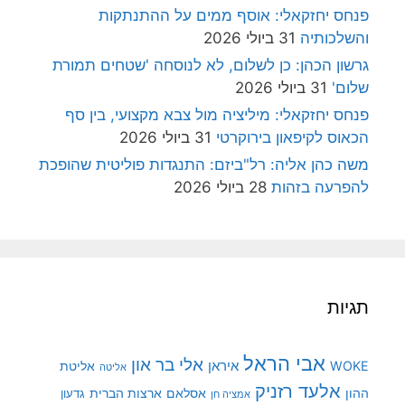
פנחס יחזקאלי: אוסף ממים על ההתנתקות
והשלכותיה
31 ביולי 2026
גרשון הכהן: כן לשלום, לא לנוסחה 'שטחים תמורת
שלום'
31 ביולי 2026
פנחס יחזקאלי: מיליציה מול צבא מקצועי, בין סף
הכאוס לקיפאון בירוקרטי
31 ביולי 2026
משה כהן אליה: רל"ביזם: התנגדות פוליטית שהופכת
להפרעה בזהות
28 ביולי 2026
תגיות
אבי הראל
אלי בר און
איראן
WOKE
אליטת
אליטה
אלעד רזניק
ההון
אסלאם
ארצות הברית
גדעון
אמציה חן