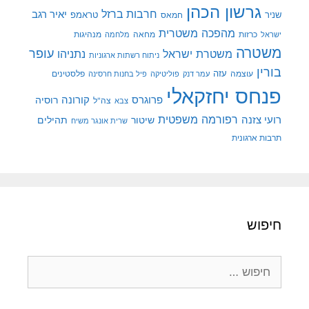
גרשון הכהן
חרבות ברזל
יאיר רגב
שניר
טראמפ
חמאס
מהפכה משטרית
מנהיגות
ישראל
כרזות
מחאה
מלחמה
משטרה
עופר
משטרת ישראל
נתניהו
ניתוח רשתות ארגוניות
בורין
עוצמה
עזה
פלסטינים
עמר דנק
פוליטיקה
פיל בחנות חרסינה
פנחס יחזקאלי
קורונה
פרוגרס
רוסיה
צה"ל
צבא
רפורמה משפטית
רועי צזנה
שיטור
תהילים
שרית אונגר משיח
תרבות ארגונית
חיפוש
חיפוש: