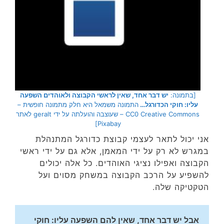
[בתמונה:
יש דבר אחד, שאין לראשי הקבוצה ולאוהדים השפעה
עליו: חוקי הכדורגל…
התמונה משמאל היא חלק מתמונה חופשית –
CC0 Creative Commons – שעוצבה והועלתה על ידי geralt לאתר
Pixabay]
אני יכול לתאר לעצמי קבוצת כדורגל המתנהלת
במגרש לא רק על ידי המאמן, אלא גם על ידי ראשי
הקבוצה ואפילו נציגי האוהדים. כל אלה יכולים
להשפיע על הרכב הקבוצה במשחק מסוים ועל
הטקטיקה שלה.
אבל יש דבר אחד, שאין להם השפעה עליו: חוקי 