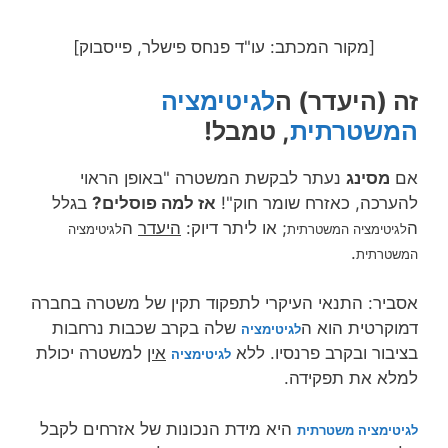
[מקור המכתב: עו"ד פנחס פישלר, פייסבוק]
זה (היעדר) ה
לגיטימציה
המשטרתית
, טמבל!
אם
מסינג
נעתר לבקשת המשטרה "באופן הראוי
להערכה, כאזרח שומר חוק"!
אז למה פוסלים?
בגלל
ה
; או ליתר דיוק:
היעדר
ה
לגיטימציה המשטרתית
לגיטימציה
.
המשטרתית
אסביר: התנאי העיקרי לתפקוד תקין של משטרה בחברה
דמוקרטית הוא ה
שלה בקרב שכבות נרחבות
לגיטימציה
בציבור ובקרב פרנסיו. ללא
אין
למשטרה יכולת
לגיטימציה
למלא את תפקידה.
היא מידת הנכונות של אזרחים לקבל
לגיטימציה משטרתית