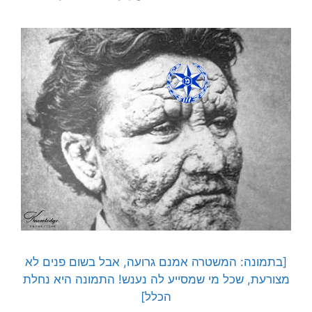
[בתמונה: המשטרה אמנם גרועה, אבל בשום פנים לא
מצורעת, שכל מי שמסייע לה נענש! התמונה היא נחלת
הכלל]