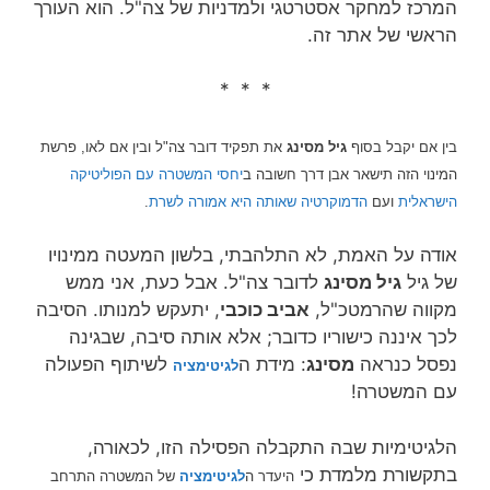
המרכז למחקר אסטרטגי ולמדניות של צה"ל. הוא העורך
הראשי של אתר זה.
* * *
בין אם יקבל בסוף
גיל
מסינג
את תפקיד דובר צה"ל ובין אם לאו, פרשת
המינוי הזה תישאר אבן דרך חשובה ב
יחסי המשטרה עם הפוליטיקה
הישראלית
ועם
הדמוקרטיה שאותה היא אמורה לשרת
.
אודה על האמת, לא התלהבתי, בלשון המעטה ממינויו
של גיל
גיל מסינג
לדובר צה"ל. אבל כעת, אני ממש
מקווה שהרמטכ"ל,
אביב כוכבי
, יתעקש למנותו. הסיבה
לכך איננה כישוריו כדובר; אלא אותה סיבה, שבגינה
נפסל כנראה
מסינג
: מידת ה
לשיתוף הפעולה
לגיטימציה
עם המשטרה!
הלגיטימיות שבה התקבלה הפסילה הזו, לכאורה,
בתקשורת מלמדת כי
היעדר ה
לגיטימציה
של המשטרה התרחב