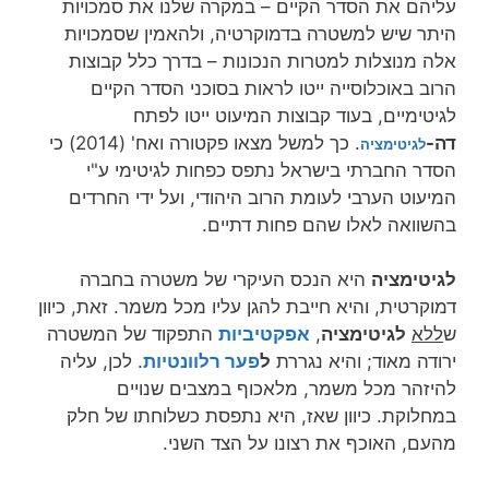
עליהם את הסדר הקיים – במקרה שלנו את סמכויות
היתר שיש למשטרה בדמוקרטיה, ולהאמין שסמכויות
אלה מנוצלות למטרות הנכונות – בדרך כלל קבוצות
הרוב באוכלוסייה ייטו לראות בסוכני הסדר הקיים
לגיטימיים, בעוד קבוצות המיעוט ייטו לפתח
דה-
. כך למשל מצאו פקטורה ואח' (2014) כי
לגיטימציה
הסדר החברתי בישראל נתפס כפחות לגיטימי ע"י
המיעוט הערבי לעומת הרוב היהודי, ועל ידי החרדים
בהשוואה לאלו שהם פחות דתיים.
לגיטימציה
היא הנכס העיקרי של משטרה בחברה
דמוקרטית, והיא חייבת להגן עליו מכל משמר. זאת, כיוון
ש
ללא
לגיטימציה
,
אפקטיביות
התפקוד של המשטרה
ירודה מאוד; והיא נגררת
ל
פער רלוונטיות
. לכן, עליה
להיזהר מכל משמר, מלאכוף במצבים שנויים
במחלוקת. כיוון שאז, היא נתפסת כשלוחתו של חלק
מהעם, האוכף את רצונו על הצד השני.