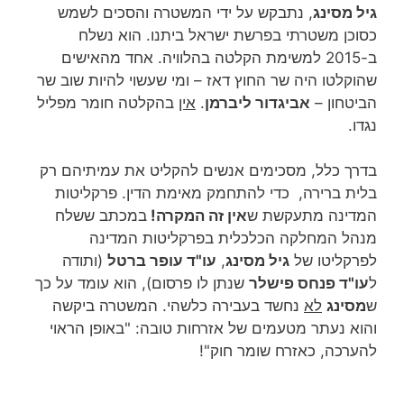
גיל מסינג
, נתבקש על ידי המשטרה והסכים לשמש
כסוכן משטרתי בפרשת ישראל ביתנו. הוא נשלח
ב-2015 למשימת הקלטה בהלוויה. אחד מהאישים
שהוקלטו היה שר החוץ דאז – ומי שעשוי להיות שוב שר
הביטחון –
אביגדור ליברמן
.
אין
בהקלטה חומר מפליל
נגדו.
בדרך כלל, מסכימים אנשים להקליט את עמיתיהם רק
בלית ברירה, כדי להתחמק מאימת הדין. פרקליטות
המדינה מתעקשת ש
אין זה המקרה!
במכתב ששלח
מנהל המחלקה הכלכלית בפרקליטות המדינה
לפרקליטו של
גיל מסינג
,
עו"ד עופר ברטל
(ותודה
ל
עו"ד פנחס פישלר
שנתן לו פרסום), הוא עומד על כך
ש
מסינג
לא
נחשד בעבירה כלשהי. המשטרה ביקשה
והוא נעתר מטעמים של אזרחות טובה: "באופן הראוי
להערכה, כאזרח שומר חוק"!