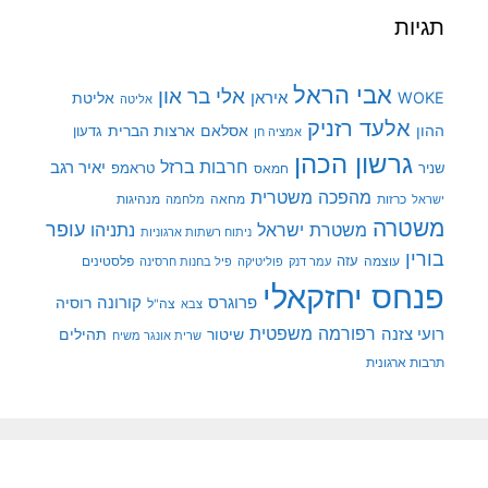
תגיות
אבי הראל
אלי בר און
איראן
WOKE
אליטת
אליטה
אלעד רזניק
ההון
אסלאם
ארצות הברית
גדעון
אמציה חן
גרשון הכהן
חרבות ברזל
יאיר רגב
שניר
טראמפ
חמאס
מהפכה משטרית
מנהיגות
ישראל
כרזות
מחאה
מלחמה
משטרה
עופר
משטרת ישראל
נתניהו
ניתוח רשתות ארגוניות
בורין
עוצמה
עזה
פלסטינים
עמר דנק
פוליטיקה
פיל בחנות חרסינה
פנחס יחזקאלי
קורונה
פרוגרס
רוסיה
צה"ל
צבא
רפורמה משפטית
רועי צזנה
שיטור
תהילים
שרית אונגר משיח
תרבות ארגונית