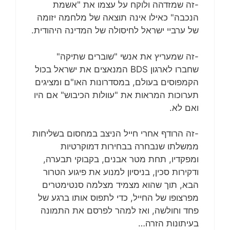
-זה שמזדהה ולוקח על עצמו את "אשמת
הנכבה" כאילו אינה תוצאה של מלחמה יזומה
של ערביי ישראל לחיסולה של המדינה היהודית.
-זה שמעריץ את אנשי "שוברים שתיקה"
שחברו לארגון BDS המנאצים את ישראל בכול
הקמפוסים בעולם, במסדרונות האו"ם ומציגים
תערוכות המראות את "עוולות הכיבוש" אם היו
ואם לא.
-זה הרודף אחרי חייל הניצב במחסום בשליחות
ממשלתו שנבחרה בבחירות דמוקרטיות
ומפקדיו, תחת מטר אבנים, בקבוקי תבערה,
ודקירות סכין, בניסיון למנוע את פיגוע הטרור
הבא, תוך שהוא מצמיד מצלמה סנטימטרים
מפרצופו של החייל, כדי לתפוס אותו ברגע של
פחד וחולשה, ואז למהר לפרסם את התמונה
בעיתונות הזרה…