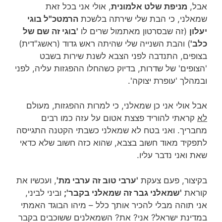
אבל,
מניפת שלט אלמונית
, אולי אני בכל זאת
שמאלני, כי הבת שלי שירתה בלשכת
הרמטכ"ל בוגי
יעלון
(זה שבסרטון מאתמול שרים לו
'בוגי זה שם של
כלב'
) והבת השנייה שלי שהיתה ראש גדוד (ראשג"דית)
בצופים, התנדבה לפני הצבא לשנת שירות בשבט
'הצופים' של שדרות, בדיוק כשהחלו ההפגזות עליה, לפני
ובמהלך 'עופרת יצוקה'.
אבל אולי אני כן שמאלני, כי למרות ההפגזות, מעולם
לא
קראתי להוריד פצצת אטום על עזה כמו רבים
מחבריך. ואני בטח לא שמאלני כשבתי הקטנה התגייסה
לתפקיד מאוד חשוב בצבא, שהוא כזה חשוב שלא כדאי
שאת ואני נדבר עליו.
בקיצור, פעם צעקת
'ערבי טוב זה ערבי מת'
, ועכשיו את
קוראת
'שמאלני גבר זה שמאלני בקבר';
וביני לביני,
אני תוהה מבלי להכיר אותך כלל – מיהו הבוגד האמתי
במדינת ישראל? אני? את? השמאלנים ששוכבים בקבר