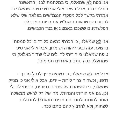
אני בטח
לא
שמאלני, כי במלחמת לבנון הראשונה
הובלתי כוח, אבל בעצם אולי אני טיפ טיפה שמאלני כי
אמרתי בקשר לכל מפקדי הנגמ"שים בפלוגה שלי שלא
לדרוס בשרשראות הנגמ"ש את גופות המחבלים
הפלשתינים ששכבו באמצע או בצד הכבישים.
אני
לא
שמאלני, כי הכרתי כמעט כל רחוב וכל סמטה
ברצועת עזה ובערי יהודה ושומרון, אבל אולי אני טיפ
טיפה שמאלני כי הוריתי לחיילים שלי ש'דיר באלאק מי
שמתעלל ככה סתם באזרחים תמימים'.
אבל אני
לא
שמאלני, כי כשהיה צריך לנהל מרדף –
רדפנו, וכשהיה צריך לירות – ירינו, אבל אולי אני כן מנייק
שמאלני, כי כששמרנו על שבויים כפותים, הוריתי לחיילי
(כן. גם אני הוריתי והנחיתי. מה יש? רק לראש ממשלה
מותר להורות ולהנחות במדינה הזאת?) לתת להם
לשתות, ו
לא
להרביץ להם סתם ככה.