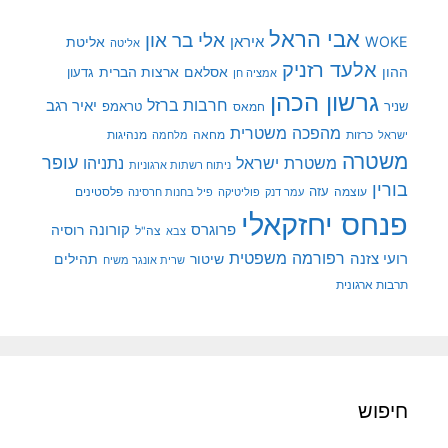
אבי הראל
אלי בר און
איראן
WOKE
אליטת
אליטה
אלעד רזניק
ההון
אסלאם
ארצות הברית
גדעון
אמציה חן
גרשון הכהן
חרבות ברזל
יאיר רגב
שניר
טראמפ
חמאס
מהפכה משטרית
מנהיגות
ישראל
כרזות
מחאה
מלחמה
משטרה
עופר
משטרת ישראל
נתניהו
ניתוח רשתות ארגוניות
בורין
עוצמה
עזה
פלסטינים
עמר דנק
פוליטיקה
פיל בחנות חרסינה
פנחס יחזקאלי
קורונה
פרוגרס
רוסיה
צה"ל
צבא
רפורמה משפטית
רועי צזנה
שיטור
תהילים
שרית אונגר משיח
תרבות ארגונית
חיפוש