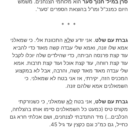
סרן במיל' חנוך סער
הוא מלוחמי הצנחנים. משמש
היום כמנכ"ל ומו"ל בהוצאת הספרים 'סער'.
* * *
גברת עם שלט
. אני יודע ש
לא
התכוונת אלי. כי שמאלני
אמא שלו זונה, ואמא שלי עבדה קשה מאוד כדי להביא
עוד קצת פרנסה הביתה, כדי שהילדים שלה יוכלו לקבל
עוד קצת רווחה, עוד קצת אוכל ועוד קצת תרבות. אמא
שלי עבדה מאוד מאוד קשה, והרבה, אבל לא במקצוע
המכניס הזה, יקירתי, אז אני בטח לא שמאלני. כי
השמאלנים אמא שלהם זונה.
גברת עם שלט
, אני בטח
לא
שמאלני, כי כשנזרקתי
מקורס טיס (כמעט כל השמאלנים סיימו אותו בהצלחה,
הכלבים…) מיד התנדבתי לצנחנים, ושם אכלתי חרא גם
כחייל, גם כמ"כ וגם כקצין עד גיל 45.