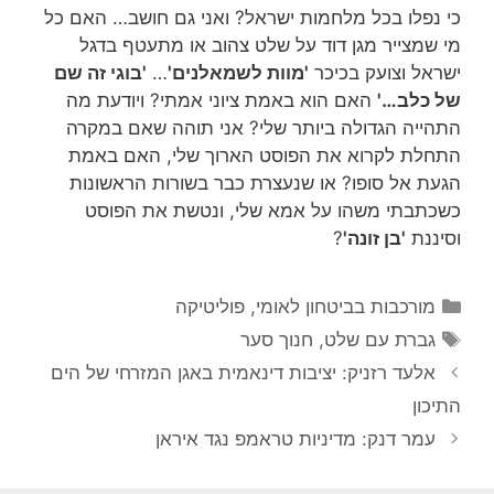
כי נפלו בכל מלחמות ישראל? ואני גם חושב… האם כל
מי שמצייר מגן דוד על שלט צהוב או מתעטף בדגל
ישראל וצועק בכיכר
'מוות לשמאלנים'
…
'בוגי זה שם
של כלב…'
האם הוא באמת ציוני אמתי? ויודעת מה
התהייה הגדולה ביותר שלי? אני תוהה שאם במקרה
התחלת לקרוא את הפוסט הארוך שלי, האם באמת
הגעת אל סופו? או שנעצרת כבר בשורות הראשונות
כשכתבתי משהו על אמא שלי, ונטשת את הפוסט
וסיננת
'בן זונה'
?
קטגוריות
מורכבות בביטחון לאומי
,
פוליטיקה
תגיות
גברת עם שלט
,
חנוך סער
אלעד רזניק: יציבות דינאמית באגן המזרחי של הים
התיכון
עמר דנק: מדיניות טראמפ נגד איראן