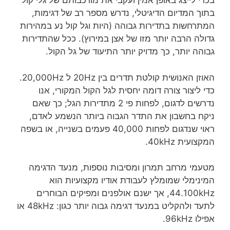
בכדי לייצג באופן אמין ועקבי את מורכבותם של גלי קול
בתוך המדיום הדיגיטלי, נדרש מספר רב של דגימות,
המתרחשות בתדירות גבוהה (היות וגל קול נע במהירות
גדולה הרבה יותר מזו של אצן במירוץ). ככל שהתדירות
גבוהה יותר, כך מדויק יותר התיעוד של גל הקול.
האוזן האנושית קולטת תדרים בין 20Hz ל 20,000Hz.
כדי ליצור צורה דומה יחסית לגל הקול המקורי, אנו
נדרשים לדגום, לפחות פי 2 מתדירות הגל; כך שאם
ניקח בחשבון את התדר הגבוה ביותר הנשמע לאדם,
ראוי שנדגום לפחות 40,000 פעמים בשנייה, או בשפה
המקצועית 40kHz.
מטעמי מרחב תמרון ומסיבות נוספות, מנעד הדגימה
המינימלי שמומלץ לעבודת אודיו מקצועיות הוא
44.100kHz, אך ישנם אולפנים ומפיקים הבוחרים
לתעד ולהקליט במנעד דגימה גבוה יותר כגון: 48kHz או
אפילו 96kHz.