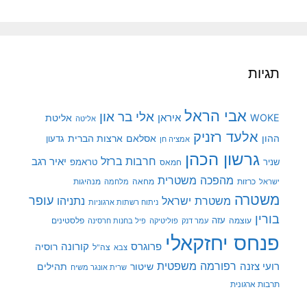
תגיות
אבי הראל
אלי בר און
איראן
WOKE
אליטת
אליטה
אלעד רזניק
ההון
אסלאם
ארצות הברית
גדעון
אמציה חן
גרשון הכהן
חרבות ברזל
יאיר רגב
שניר
טראמפ
חמאס
מהפכה משטרית
מנהיגות
ישראל
כרזות
מחאה
מלחמה
משטרה
עופר
משטרת ישראל
נתניהו
ניתוח רשתות ארגוניות
בורין
עוצמה
עזה
פלסטינים
עמר דנק
פוליטיקה
פיל בחנות חרסינה
פנחס יחזקאלי
קורונה
פרוגרס
רוסיה
צה"ל
צבא
רפורמה משפטית
רועי צזנה
שיטור
תהילים
שרית אונגר משיח
תרבות ארגונית