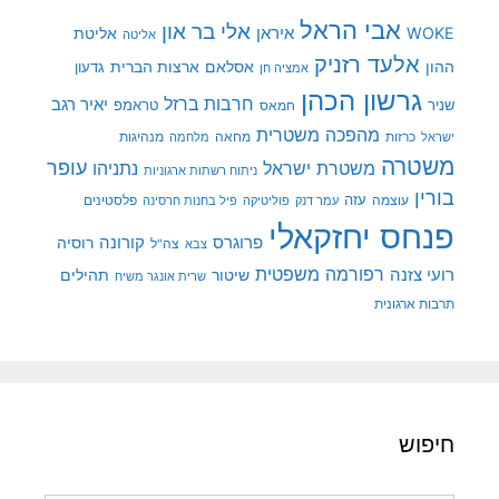
אבי הראל
אלי בר און
איראן
WOKE
אליטת
אליטה
אלעד רזניק
ההון
אסלאם
ארצות הברית
גדעון
אמציה חן
גרשון הכהן
חרבות ברזל
יאיר רגב
שניר
טראמפ
חמאס
מהפכה משטרית
מנהיגות
ישראל
כרזות
מחאה
מלחמה
משטרה
עופר
משטרת ישראל
נתניהו
ניתוח רשתות ארגוניות
בורין
עוצמה
עזה
פלסטינים
עמר דנק
פוליטיקה
פיל בחנות חרסינה
פנחס יחזקאלי
קורונה
פרוגרס
רוסיה
צה"ל
צבא
רפורמה משפטית
רועי צזנה
שיטור
תהילים
שרית אונגר משיח
תרבות ארגונית
חיפוש