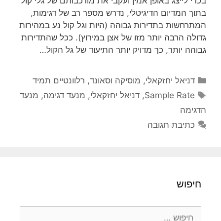
בכדי לייצג באופן אמין ועקבי את מורכבותם של גלי קול
בתוך המדיום הדיגיטלי, נדרש מספר רב של דגימות,
המתרחשות בתדירות גבוהה (היות וגל קול נע במהירות
גדולה הרבה יותר מזו של אצן במירוץ). ככל שהתדירות
גבוהה יותר, כך מדויק יותר התיעוד של גל הקול…
קטגוריות
דניאל יחזקאלי
,
מוסיקה וסאונד
,
רלוונטיים תמיד
תגיות
Sample Rate
,
דניאל יחזקאלי
,
מנעד דגימה
,
מנעד
הדגימה
כתיבת תגובה
חיפוש
חיפוש: