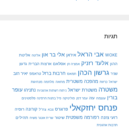
תגיות
אבי הראל
אלי בר און
איראן
WOKE
אליטת
אליטה
אלעד רזניק
ההון
אסלאם
ארצות הברית
גדעון
אמציה חן
גרשון הכהן
חרבות ברזל
יאיר רגב
שניר
טראמפ
חמאס
מהפכה משטרית
מנהיגות
ישראל
כרזות
מחאה
מלחמה
משטרה
עופר
משטרת ישראל
נתניהו
ניתוח רשתות ארגוניות
בורין
עוצמה
עזה
פלסטינים
עמר דנק
פוליטיקה
פיל בחנות חרסינה
פנחס יחזקאלי
קורונה
פרוגרס
רוסיה
צה"ל
צבא
רפורמה משפטית
רועי צזנה
שיטור
תהילים
שרית אונגר משיח
תרבות ארגונית