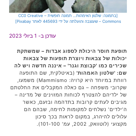
[בתמונה: שלטון האימהות… תמונה חופשית – CC0 Creative
Commons – שעוצבה והועלתה על ידי 445693 לאתר Pixabay]
עודכן ב- 1 ביולי 2023
תופעת חוסר היכולת לספוג אבדות – שמשתקת
יכולות של צבאות
ויוצרת תופעות של צבאות
שכירים כמו 'קבוצת וגנר'
– איננה חדשה ויש לה
שם: 'שלטון האמהות'
(באיטלקית, שם התופעה
רווחת במיוחד היא קרויה: Mammismo) משמעו,
שקרובי משפחה – גם כאלה המקבלים את החלטתם
של ילדיהם להצטרף לכוחות המזוינים של מדינה –
מגיבים לעתים קרובות בתדהמה ובזעם, כאשר
ה'ילדים' נשלחים למקומות לחימה, שבהם הם
עלולים להיהרג, במקום לראות בכך סיכון
מקצועי (לוטוואק, 2002, עמ' 101-100).