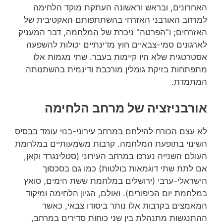
האחרונים, ובראש וראשונה העתקת מוקד הלחימה
למרחב האורבני האזרחי בהשתתפותם האקטיבית של
האזרחים; ו"הפרטה" ניכרת של המלחמה, דבר המעניק
לארגונים סמי-צבאיים חוץ מדינתיים יכולות להשפעה
אסטרטגית שלא היו קיימות בעבר. שתי מגמות אלו
מתפתחות בזיקת גומלין מורכבת ודינמית בהשתנותה
המתמדת.
אורבניזציה של מרחב הלחימה
לא עצם הכורח להילחם במרחב עירוני-בנוי עומד בבסיס
השינוי בתופעת המלחמה. קרבות משמעותיים במלחמת
העולם השנייה נערכו במרחב העירוני (סטלינגרד וקאן,
אם לתת שתי דוגמאות בולטות) כמו גם בסכסוך
הישראלי-ערבי (ירושלים במלחמת ששת הימים, סואץ
במלחמת יום הכיפורים). ואולם, הגיון הלחימה ומיקוד
המאמצים בקרבות אלו נותר ביסודו צבאי, כאשר
ההתנגשות מתנהלת בין שני כוחות סדירים במרחב,