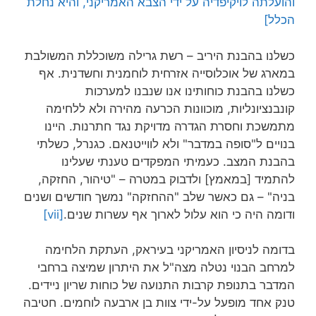
והועלתה לויקיפדיה על ידי הצבא האמריקני, והיא נחלת
הכלל]
כשלנו בהבנת היריב – רשת גרילה משוכללת המשולבת
במארג של אוכלוסייה אזרחית לוחמנית וחשדנית. אף
כשלנו בהבנת כוחותינו אנו שנבנו למערכות
קונבנציונליות, מוכוונות הכרעה מהירה ולא ללחימה
מתמשכת וחסרת הגדרה מדויקת נגד חתרנות. היינו
בנויים ל"סופה במדבר" ולא לווייטנאם. כגנרל, כשלתי
בהבנת המצב. כעמיתי המפקדים טענתי שעלינו
להתמיד [במאמץ] ולדבוק במטרה – "טיהור, החזקה,
בניה" – גם כאשר שלב "ההחזקה" נמשך חודשים ושנים
ודומה היה כי הוא עלול לארוך אף עשרות שנים.
[vii]
בדומה לניסיון האמריקני בעיראק, העתקת הלחימה
למרחב הבנוי נטלה מצה"ל את היתרון שמיצה ברחבי
המדבר בתנופת קרבות התנועה של כוחות שריון ניידים.
טנק אחד מופעל על-ידי צוות בן ארבעה לוחמים. חטיבה