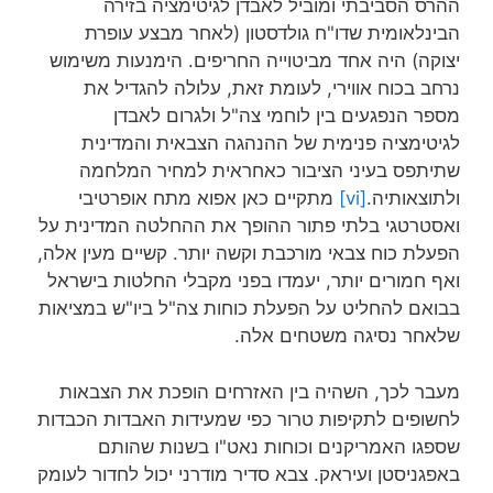
ההרס הסביבתי ומוביל לאבדן לגיטימציה בזירה
הבינלאומית שדו"ח גולדסטון (לאחר מבצע עופרת
יצוקה) היה אחד מביטוייה החריפים. הימנעות משימוש
נרחב בכוח אווירי, לעומת זאת, עלולה להגדיל את
מספר הנפגעים בין לוחמי צה"ל ולגרום לאבדן
לגיטימציה פנימית של ההנהגה הצבאית והמדינית
שתיתפס בעיני הציבור כאחראית למחיר המלחמה
ולתוצאותיה.
[vi]
מתקיים כאן אפוא מתח אופרטיבי
ואסטרטגי בלתי פתור ההופך את ההחלטה המדינית על
הפעלת כוח צבאי מורכבת וקשה יותר. קשיים מעין אלה,
ואף חמורים יותר, יעמדו בפני מקבלי החלטות בישראל
בבואם להחליט על הפעלת כוחות צה"ל ביו"ש במציאות
שלאחר נסיגה משטחים אלה.
מעבר לכך, השהיה בין האזרחים הופכת את הצבאות
לחשופים לתקיפות טרור כפי שמעידות האבדות הכבדות
שספגו האמריקנים וכוחות נאט"ו בשנות שהותם
באפגניסטן ועיראק. צבא סדיר מודרני יכול לחדור לעומק