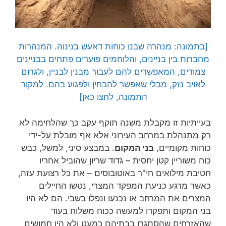
[בתמונה: מנהרה שבנו כוחות דאעש בנינוה. המנהרות
מחברות בין בניינים, והלוחמים פוערים פתחים בבניינים
צמודים, המאפשרים להם לעבור מבנין לבניין, ולגרום
לאויב נזק, מבלי שאפשר להבחין ולפגוע בהם. למקור
התמונה, לחצו כאן]
בעייתיות זו מקבלת משנה תוקף עקב כך שהלחימה לא
רק מתנהלת במרחב העירוני אלא אף מובלת על-ידי
כוחות מקומיים,
בני המקום
. במבצע סיני, למשל, כבש
כוח משוריין קטן יחסית – גדוד שריון שהוביל אחריו
חטיבת מילואים חי"ר באוטובוסים – את כל רצועת עזה,
כאשר מרגע כניעת המפקד המצרי, נטשו החיילים
המצרים את המרחב או נכנעו ונפלו בשבי. הם לא היו
בני המקום ותפקדו למעשה ככוח משלוח בעוד
שהאזרחים שהסתגרו בבתיהם כמעט ולא היו חמושים