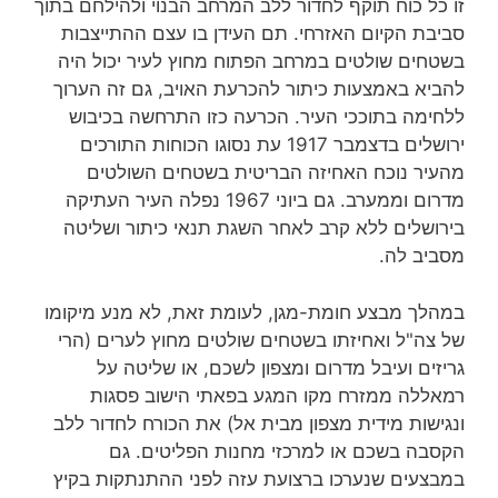
זו כל כוח תוקף לחדור ללב המרחב הבנוי ולהילחם בתוך
סביבת הקיום האזרחי. תם העידן בו עצם ההתייצבות
בשטחים שולטים במרחב הפתוח מחוץ לעיר יכול היה
להביא באמצעות כיתור להכרעת האויב, גם זה הערוך
ללחימה בתוככי העיר. הכרעה כזו התרחשה בכיבוש
ירושלים בדצמבר 1917 עת נסוגו הכוחות התורכים
מהעיר נוכח האחיזה הבריטית בשטחים השולטים
מדרום וממערב. גם ביוני 1967 נפלה העיר העתיקה
בירושלים ללא קרב לאחר השגת תנאי כיתור ושליטה
מסביב לה.
במהלך מבצע חומת-מגן, לעומת זאת, לא מנע מיקומו
של צה"ל ואחיזתו בשטחים שולטים מחוץ לערים (הרי
גריזים ועיבל מדרום ומצפון לשכם, או שליטה על
רמאללה ממזרח מקו המגע בפאתי הישוב פסגות
ונגישות מידית מצפון מבית אל) את הכורח לחדור ללב
הקסבה בשכם או למרכזי מחנות הפליטים. גם
במבצעים שנערכו ברצועת עזה לפני ההתנתקות בקיץ