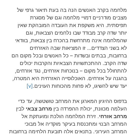
מלחמה בקרב האנשים הנה בה בעת תיאור גרפי של
מצבים מודרניים דמויי מלחמה וגם של מסגרת
תפיסתית. היא משקפת את העובדה המובהקת שאין
יותר שדה קרב מבודד שבו נלחמים הצבאות, וגם
שהמלחמה אינה מתרחשת בהכרח בין צבאות, בוודאי
לא בשני הצדדים… זו המציאות שבה האזרחים
ברחובות, בבתים ובשדות – כל האנשים ובכל מקום הם
שדה הקרב. ההתכתשויות הצבאיות והקרבות יכולים
להתחולל בכל מקום – בנוכחות אזרחים, נגד אזרחים,
בהגנה על אזרחים. האוכלוסייה האזרחית היא המטרה,
יעד שיש להשיגו, לא פחות מהכוחות העוינים.
[v]
בדפוס ההיגיון המארגן את המרחב טושטשה, עד כדי
העלמה מכוונת, יכולת ההפרדה בין
מרחב צבאי
לבין
מרחב אזרחי
. זירת המלחמה הולכת ומועתקת אל
המרחב הבנוי ומתכנסת בעיקר מוקדיה אל מבוכי
המרחב העירוני. בתנאים אלה תובעת הלחימה ברחובות