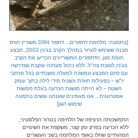
[בתמונה: מלחמת דחפורים… דחפור D9N משוריין הורס
מבנה ששימש לטרור במהלך הקרב בג'נין 2002, מבצע
חומת מגן. הדחפורים המשוריינים הכריעו את הקרב
בג'נין לטובת צה"ל. ללא ניהול מערכה עוקבת שנדרשה
עם סיום המבצע ונמשכה למעלה משנתיים בכל מרחבי
יו"ש – בפעילות חוזרת ונשנית מידי לילה בתוך עומק
השטח – לא הייתה מושגת הכרעה בעלת ממשות
אסטרטגית… אנו מאמינים שאנחנו עושים בתמונה
שימוש הוגן]
התמשכותה הרציפה של הלחימה בטרור הפלסטיני,
ללא הכרעה בפרק זמן קצר, משקפת את השינויים
המהותיים שחלו באופי המלחמה בשני העשורים