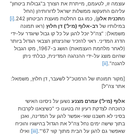
עוצמה זו, לטעמם, מייתרת את הצורך ב"גבולות ביטחון"
עליהם התעקשו ממשלות ישראל לדורותיהן (החל
מ
תכנית אלון
), כמו גם החלטת מועצת הביטחון 242.
[i]
במילותיו של
רב-אלוף (מיל') דן חלוץ
(ראו תמונה
משמאל): "צה"ל יוכל להגן על כל קו גבול שיוגדר על-ידי
הדרג המדיני. ראוי להזכיר שהניצחון הצבאי הגדול ביותר
(לאחר מלחמת העצמאות) הושג ב-1967, מקו הגבול
שהיום מוצג על-ידי ההנהגה המדינית, כבלתי ניתן
להגנה".
[ii]
[מקור תמונתו של הרמטכ"ל לשעבר, דן חלוץ, משמאל:
אתר צה"ל]
אלוף (מיל') עמרם מצנע
נשען על ניסיונו האישי
כהוכחה לצדקת רעיון זה בטענו כי "כשיצאנו לקרבות
בסיני לא חשבנו שאי-אפשר להגן על המדינה, ואכן
בתוך שישה ימים נחל צה"ל את הגדול בהישגיו והוכיח
שאפשר גם להגן על הבית מתוך קווי 67'".
[iii]
ואילו