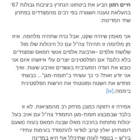
חיים רמון
הביע את ביטחונו הנחרץ ביציבות גבולות 67'
בהעלאת טענה השגורה בפי רבים מהמצדדים בפתרון
שתי המדינות:
אני מאמין שיהיה שקט, אבל נניח שתהיה מלחמה. איזו
מן מלחמה זו תהיה? צה"ל עם כל היכולות שלו מול
שלושת אלפים –ארבעת אלפים אנשי חמאס שמצוידים
בלא כלום? אם הפלסטינים יוצרים עלי איזשהו איום אני
כובש את הגדה המערבית בעשרים וארבע שעות. ואיך
אני יודע זאת? כי כך עשיתי ב"חומת-מגן"… כבשתי
מחדש את השטח ומוטטתי את הרשות הפלסטינית
ביממה.
[iv]
אמירה זו רחוקה כמובן מרחק רב מהמציאות. לא זו
בלבד שבמבצע חומת-מגן התמודד צה"ל עם אויב בעל
יכולות פחותות בהרבה מאלו שבנה חמאס בעזה (ושעם
דומותיהן יאלץ קרוב לוודאי להתמודד בעימות עתידי
ביו"ש – בנוסף לעזה שתיכלל אף היא במדינה