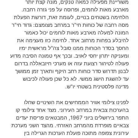
משוריינת מפעילה כמאה טנקים, מונה קצת יותר
מארבע מאות לוחמים, ופרוסה על פני גזרה רחבה.
הלחימה בשטחים בנויים, לעומת זאת, דורשת הפעלת
מסה רחבה של כוחות חי"ר במרחב מצומצם: גדוד חי"ר
המונה למעלה מארבע מאות לוחמים יכול כאמור
להיבלע בפחות מרחוב אחד. לחימה כזו מעצימה את
החסך בסדר הכוחות ממנו סובל צה"ל מראשית ימיו
ומעניקה יתרון יחסי לאויב. ובכך אף טמונה הסיבה מדוע
פעולה לטיהור רצועת עזה או מערכי חיזבאללה בדרום
לבנון תדרוש סדר כוחות רחב היקף ותארך זמן ממושך
עד להשגת הישג ממשי. לא כל שכן פעולה לכיבוש
מדינה פלסטינית בשטחי יו"ש.
לפנינו צילומי אוויר הממחישים את השינויים שחלו
בהערכות צבאית במרחב העירוני. מצד אחד צילומי קו
התפר בירושלים ביוני 1967, המבטאים פריסת יעדים
צבאיים מופרדת מהמרחב האזרחי. מהצד השני מערכת
עירונית צפופה מתוכה פועלת הערכות הגרילה בין