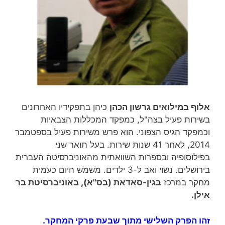
אלוף במילואים גרשון הכהן
כיהן בתפקידיו האחרונים
בשירות פעיל בצה"ל, כמפקד המכללות הצבאיות
וכמפקד הגיס הצפוני. הוא פרש משירות פעיל בספטמבר
2014, לאחר 41 שנות שירות‏. בעל תואר שני
בפילוסופיה ובספרות השוואתית מהאוניברסיטה העברית
בירושלים. נשוי ואב ל-3 ילדים. משמש היום כעמית
מחקר במרכז
בגין-סאדאת (בס"א), באוניברסיטת בר
אילן.
זהו הפרק השלישי מתוך שבעת פרקי המחקר.