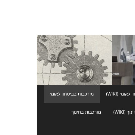
אומי (WIKI)
מורכבות בביטחון לאומי
 (WIKI)
מורכבות בחינוך