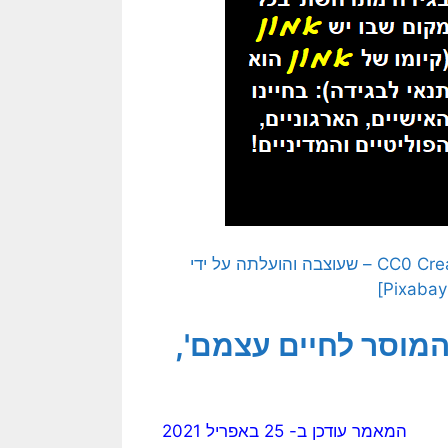
[התמונה המקורית היא תמונה חופשית – CC0 Creative Commons – שעוצבה והועלתה על ידי
מוסר לחיים עצמם',
המאמר עודכן ב- 25 באפריל 2021