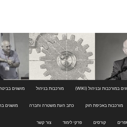
ם במורכבות ובניהול (WIKI)
מורכבות בניהול
מושגים בביטחון ל
מורכבות באכיפת חוק
כתב העת משטרה וחברה
מושגים בחינוך
פרים
קורסים
פרקי לימוד
צור קשר