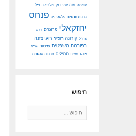
עוצמה
עזה
עמר דנק
פוליטיקה
פיל
פנחס
פלסטינים
בחנות חרסינה
יחזקאלי
פרוגרס
צבא
קורונה
רועי צזנה
רוסיה
צה"ל
רפורמה משפטית
שיטור
שרית
תהילים
אונגר משיח
תרבות ארגונית
חיפוש
חיפוש: