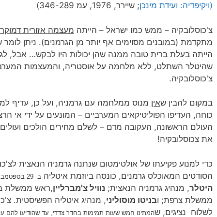
(ויקיפדיה: ועידת מינכן
; שיירר, 1976, עמ 346-289)
צ'כוסלובקיה – ממש כמו ישראל – הייתה
מעצמה אזורית דמוקר
מתקדמת (במובנים מסוימים אף יותר מן הגרמנים). ניתן לומר
הייתה בעלת ברית טובה ממנה שהן יכולות היו לבקש… אבל, לגר
שהיטלר השתלט, ללא מלחמה על אוסטריה, והמעצמות המערביות
צ'כוסלובקיה.
במקום להבין ש
אין
מנוס ממלחמה עם גרמניה, ועל כן, עדיף למ
כוחה, העדיפו הפוליטיקאים המערביים – המונעים על ידי אי ה
העולם הראשונה, העקובה מדם – לשלם מחירים הולכים ועולים 
את צכוסלובקיה!
כדי למנוע פקיעתו של אולטימטום שנתנה גרמניה הנאצית לצ'כו
הסודטים המאוכלס גרמנים, כונסה ביוזמת איטליה
ב-
29 בספטמבר
היטלר
, מנהיג גרמניה הנאצית;
נוויל צ'מברליין
,ראש ממשלת בר
ממשלת צרפת; ו
בניטו מוסוליני
, מנהיג איטליה הפשיסטית. צ'כ
לשלוח נציגים, ש
המתינו חמש שעות תמימות בחדר צדדי, עד שהודיעו להם על