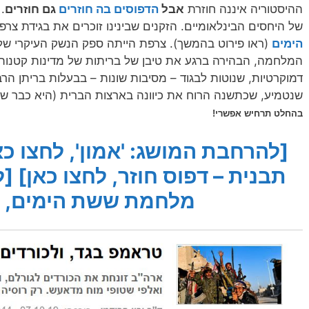
ההיסטוריה איננה חוזרת
אבל
הדפוסים בה חוזרים
גם חוזרים
.
של היחסים הבינלאומיים. הזקנים שבינינו זוכרים את בגידת צר
הימים
(ראו פירוט בהמשך). צרפת הייתה ספק הנשק העיקרי של
המלחמה, הבהירה ברגע את טיבן של בריתות של מדינות קטנו
דמוקרטיות, שנוטות לבגוד – מסיבות שונות – בבעלות בריתן הר
שנטמיע, שכתשנה הרוח את כיוונה בארצות הברית (היא כבר ש
בהחלט תרחיש אפשרי!
[להרחבת המושג: 'אמון', לחצו כא
תבנית – דפוס חוזר, לחצו כאן]
[ל
מלחמת ששת הימים, ל