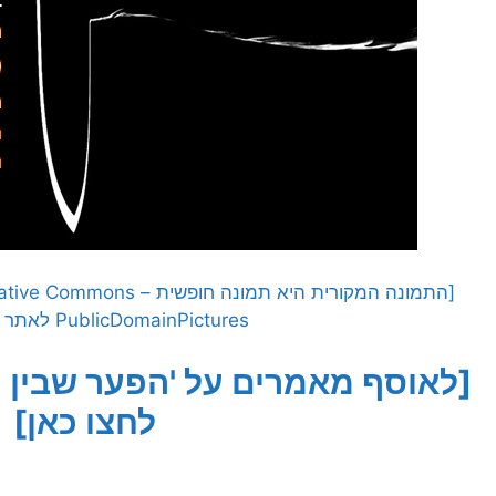
PublicDomainPictures לאתר Pixabay]
[לאוסף מאמרים על 'הפער שבין ה
לחצו כאן]