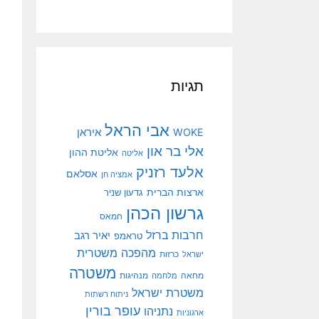
תגיות
אבי הראל
איראן
WOKE
אלי בר און
אליטת ההון
אליטה
אלעד רזניק
אסלאם
אמציה חן
ארצות הברית
גדעון שניר
גרשון הכהן
חמאס
חרבות ברזל
יאיר רגב
טראמפ
מהפכה משטרית
ישראל
כרזות
משטרה
מנהיגות
מחאה
מלחמה
משטרת ישראל
ניתוח רשתות
עופר בורין
נתניהו
ארגוניות