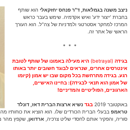
ניצב משנה בגמלאות, ד"ר פנחס יחזקאלי
הוא שותף
בחברת 'ייצור ידע' ואיש אקדמיה. שימש בעבר כראש
המרכז למחקר אסטרטגי ולמדניות של צה"ל. הוא העורך
הראשי של אתר זה.
* * *
בגידה
(betrayal)
הי
א מעילה ב
אמונו
של שותף לטובת
אינטרסים אחרים, שנראים לבוגד חשובים יותר באותו
רגע. בגידה מתרחשת בכל מקום שבו יש
אמון
(קיומו
של
אמון
הוא תנאי לבגידה): בחיינו האישיים,
הארגוניים, הפ
וליטיים והמדיניים!
באוקטובר 2019
בגד
נשיא ארצות הברית דאז, דונלד
טראמפ
בבעלי הברית הכורדים שלו. הוא הוציא את כוחותיו מהא
סוריה, והפקיר אותם לחסדי שליט צרכיה,
ארדואן
, שקפץ מהר מ