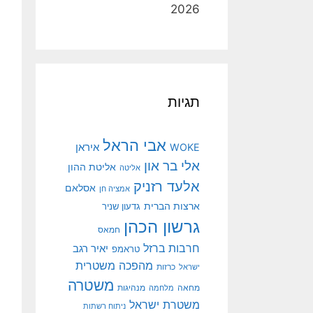
2026
תגיות
אבי הראל
איראן
WOKE
אלי בר און
אליטת ההון
אליטה
אלעד רזניק
אסלאם
אמציה חן
ארצות הברית
גדעון שניר
גרשון הכהן
חמאס
חרבות ברזל
יאיר רגב
טראמפ
מהפכה משטרית
ישראל
כרזות
משטרה
מנהיגות
מחאה
מלחמה
משטרת ישראל
ניתוח רשתות