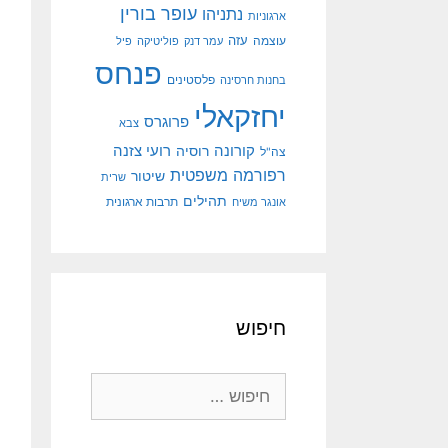
עופר בורין
נתניהו
ארגוניות
עוצמה
עזה
עמר דנק
פוליטיקה
פיל
פנחס
פלסטינים
בחנות חרסינה
יחזקאלי
פרוגרס
צבא
קורונה
רועי צזנה
רוסיה
צה"ל
רפורמה משפטית
שיטור
שרית
תהילים
אונגר משיח
תרבות ארגונית
חיפוש
חיפוש: