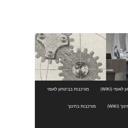
אומי (WIKI)
מורכבות בביטחון לאומי
 (WIKI)
מורכבות בחינוך