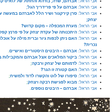
אבי הראל:
אברהם, שרה, בודהא והחתול של לואיס קר
אבי הראל:
אברהם על פי פרידריך הגל
;
אבי הראל:
סרן קירקגור ושיר הלל לאברהם במעשה ע
יצחק;
אבי הראל:
מערת המכפלה – מקום קדוש?
אבי הראל:
היתכנותה של עקדת יצחק על פי פרנץ קפק
אבי הראל:
האם ניתן לכפות גיור וברית מילה על אוכלו
נכרית?
אבי הראל:
אברהם – היבטים היסטוריים ואישיים
.
אבי הראל:
ביקור המלאכים אצל אברהם והמקבילות ב
אבי הראל:
לדמותם של יצחק ורבקה
;
אבי הראל:
האם קטורה זו הגר?
אבי הראל:
סיפורו של לוט והקשרו לדוד ולמשיח
;
אבי הראל:
מבוא לפגישת רבקה ויצחק
;
אבי הראל:
אברהם – היבטים נוספים
.