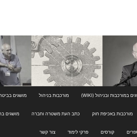
ם במורכבות ובניהול (WIKI)
מורכבות בניהול
מושגים בביטחון ל
מורכבות באכיפת חוק
כתב העת משטרה וחברה
מושגים בחינוך
פרים
קורסים
פרקי לימוד
צור קשר