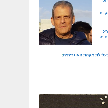
ול
;
קדת
א;
סייה
עלילת אקהת האוגריתית
;