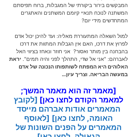
המבקשים בירור ביקורתי של המגבלות, ברוח תפיסתם
המשתנה לנוכח תנאיי קיומם המשתנים והאתגרים
המתחדשים מידי יום?
למול השאלה המתעוררת מאליה: ועד להיכן יכול אדם
לפרוץ את דרכו, האם אין הגבלות המתוות את דרכו
בהבחנה בין מותר ואסור? אני חוזר ונאחז בציווי האל
לאברהם: "אני אל שדי, התהלך לפני והיה תמים".
יראת
האלוהים היא המפתח לשותפותו הנכונה של אדם
במעשה הבריאה. וצריך עיון…
[מאמר זה הוא מאמר המשך;
למאמר הקודם לחצו כאן]
[לקובץ
המאמרים אודות אברהם מייסד
האומה, לחצו כאן]
[לאוסף
המאמרים על הפנים השונות של
הגאולה, לחצו כאן]