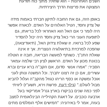
השנים האחרונות – הוא שחולל מתוך כוח תודעת
המצוקה את פריצות הדרך היצירתיות.
באופן הזה, גם את החובה לתיקון חברתי באמות מידה
של צדק וחסד, הטיל האלוהים על האדם. לכאורה אפשר
היה לומר כי אם האל הוא האחראי לכל בריאתו, גם
לתופעת העוני הרי כאל צדק וחסד היה יכול להסדיר
שפע לכל ברואיו. זו שאלת צידוק האל, (תיאודיצאה),
שהפכה למרכזית בתיאולוגיה הנוצרית. אך זו אינה
שאלת התנ"ך. כשותף למעשה הבריאה, חובה זו הוטלה
בכוונת מכוון על האדם. הראשון לציון רבי שלמה עמאר
הסביר: "אמרו אנשי סדום, אם הקב"ה ברא עניים וברא
עשירים, אם כן זה רצונו יתברך. וכל המשנה ונותן לעני
אוכל ומשקה או כסף הריהו כגוזל מהקב"ה ועלול להביא
מבול לעולם." (
גילוי דעת
, פרשת וירא, תשע"ז) ליוויתי
לפני כמה שנים בביקורו בארץ גנרל אמריקאי בעל
ארבעה כוכבים. על דאגת הקהילייה הבינלאומית למצב
בעזה, אמר לי באירוניה: "חמישים אלף הומלסים מתים