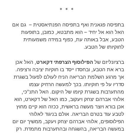
* * *
בתפיסה פגאנית ואף בתפיסה הפנתיאסטית – גם אם
האל הוא אל יחיד – הוא מתבטא, כמובן, בתופעות
הטבע, אבל באותה עת, כפוף במידה משמעותית
לחוקיותו של הטבע.
ברציונליזם של
הפילוסוף הצרפתי דקארט
, האל אכן
ברא את הטבע, ובחסדו ייסד בו חוקיות יציבה ורציפה.
אך מרגע השלמת הבריאה הניח לעולם לפעול בשגרת
סדריו על פי חוקיותו. בכך למעשה הרחיק עצמו
מהתערבות בשגרת קיומו של היקום. האל התנ"כי,
אלוהי אברהם יצחק ויעקוב, כמו האל של דקארט, הוא
אכן בורא ויוצר מעשה בראשית, ככזה הוא קיים מחוץ
לטבע עוד בטרם הבריאה. אולם בניגוד לאלוהי
הפילוסופים, אלוהי אברהם יצחק ויעקב, ממשיך יום יום
במעשה הבריאה, בהשגחה ובהתערבות מתמדת. רק