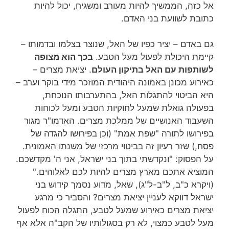
אל כזה, הממשיך להיות מעורב ומשגיח, יכול להיות
כתובת לשוועת בני האדם.
גם באדם – יציר כפיו של האל, שנוצר בצלמו ובדמותו –
קיימת היכולת לפעול מעל הטבע.
בכך הוא מצופה
לשותפות עם האל בתיקון העולם
. יציאת מצרים –
כאירוע מכונן באמונה היהודית המוזכר מידי בוקר וערב –
היא הביטוי להתגלות האל, בהתערבותו הנוכחת,
בפעולה גואלת שמעל לחוקיות הטבע ומעל לכוחות
השעבוד האנושיים של ממלכת מצרים. האדמו"ר מגור
בפירושו לתורה "שפת אמת" (וכן בפירושו להגדה של
פסח,) שזר רעיון זה בביטוי מרכזי של משנתו האמונית.
על הפסוק: "ונקדשתי בתוך בני ישראל, אני ה' מקדשכם.
המוציא אתכם מארץ מצרים להיות לכם לאלוהים."
(ויקרא כ"ב, ל"ב-ל"ג), שאל, מדוע נסמך קידוש בני
ישראל דווקא לעניין יציאת מצרים? והסביר כי מרגע
יציאת מצרים כאירוע שמעל לטבע, התגלה הכוח לפעול
מעל לטבע כמצוי, לא רק בסגולותיו של הקב"ה אלא אף