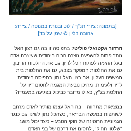
[בתמונה: ציורי תנ"ך / לוט ובנותיו במנוסה / ציירה:
אהובה קליין © שמן על בד]
הרהור אקטואלי פוליטי:
בתפיסה זו בה גם רצון האל
נותר פתוח להשפעה נוצרה הרוח היהודית שעיצבה אדם
בעל ההעזה לפתוח הכל לדיון, גם את החלטות הריבון,
גם את החלטות המפקד בצבא, גם את החלטות בית
המשפט העליון. אם רצון האל נתון בתפיסה היהודית
לדיון ולעימות, מהיכן נובעת המגמה לחסום דיון על
החלטת בג"ץ, כאילו מדובר כביכול בפגיעה במעמדו?
במציאות מתהווה – בה האל עצמו מותיר לאדם מרחב
לשותפות במעשה הבריאה, כשהכל נתון לשינוי גם כנגד
הגמוניית הרוטינה של חוקי הטבע – כיצד יכול מושג
"שלטון החוק", לחסום את דרכם של בני האדם