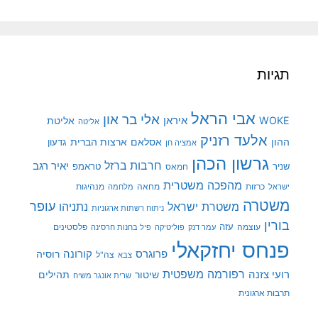
תגיות
אבי הראל
אלי בר און
איראן
WOKE
אליטת
אליטה
אלעד רזניק
ההון
אסלאם
ארצות הברית
גדעון
אמציה חן
גרשון הכהן
חרבות ברזל
יאיר רגב
שניר
טראמפ
חמאס
מהפכה משטרית
מנהיגות
ישראל
כרזות
מחאה
מלחמה
משטרה
עופר
משטרת ישראל
נתניהו
ניתוח רשתות ארגוניות
בורין
עוצמה
עזה
פלסטינים
עמר דנק
פוליטיקה
פיל בחנות חרסינה
פנחס יחזקאלי
קורונה
פרוגרס
רוסיה
צה"ל
צבא
רפורמה משפטית
רועי צזנה
שיטור
תהילים
שרית אונגר משיח
תרבות ארגונית