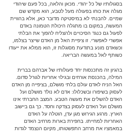
בסגולותיו של כל יהודי. מכאן והלאה, בכל פעם שיהודי
מגלה את כוחו בפעולה מעל לטבע, הוא מקדש שם
שמיים. להבנתי לא במיסטיקה מדובר כאן, אלא בהוויית
המעשה, במקום בו מתגלה היכולת הטמונה באדם
לפעול גם כנגד הסיכויים ולהצליח להפוך את הבלתי
אפשרי לאפשרי. זו ציפיית האל מן האדם שייצר בצלמו,
וכשאדם מונע בתודעת מסוגלות זו, הוא ממלא את ייעודו
כשותף לאל במעשה הבריאה.
בהגיון זה מתכנסות יחד פעולותיו של אברהם בברית
המילה, בהכנסת אורחים ובגילוי אחריות לגורל סדום.
האל הניח לאדם עולם בלתי מושלם, בציפייה מן האדם
לעסוק בשיפורו ובשכלולו: אדם לא נולד מושלם ועל
האדם להשלים את מעשה הטבע. המצב החברתי אינו
מושלם ועל האדם לעסוק בצדקה וחסד. כך גם ביישוב
הארץ. מרגע הגירוש מגן עדן, הוטלה על האדם
האחריות למחייתו. בחפירת בארות מרחיב האדם
במאמציו את מרחב התפשטותו, מקיום הנצמד לגדות