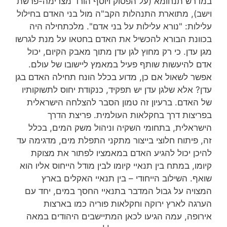
במדרש תנחומא (על הפסוק ויוסף הורד מצרימה-פרשת
וישב), מתוארת התנהלות הקב"ה מול בני האדם בחילול
עלילות: "נורא עלילות על בני אדם". מלכתחילה היה
בכוונת הבורא להכשיל את האדם בחטאו על מנת לגרשו
מגן עדן. כי רק מחוץ לגן עדן מתוך מאבק הקיום, יכול
אדם להיעשות שותף פעיל במאמץ ליישובו של עולם.
אפשר לשאול אם כן, מדוע בכלל הונח תחילה האדם בגן
עדן? אלא שלגן עדן יש תפקיד, כנקודת יחוס לתשוקותיו
של האדם. ברעיון זה טמון הסבר להצלחה הישראלית
בפריצות דרך בחקלאות העולמית. פריצת הדרך
הישראלית, בתחומי השקיה וניהול משק המים, בכלל
זה, פיתוח חלוצי בייצור מתקני התפלת מים, מדגימה עד
להיכן יכול להגיע האדם במאמציו לפתור את מצוקת
קיומו, במתח בין תנאיי קיומו לבין מודל הייחוס אליו הוא
שואף. השילוב הייחודי – בין תנאיי האקלים בארץ
המצויה על גבול המדבר בתנאיי החסך במים, יחד עם
הערגה לארץ ירוקה וחקלאות פוריה כמו בארצות
אירופה, עמה הגיעו לכאן המתיישבים היהודים במאה