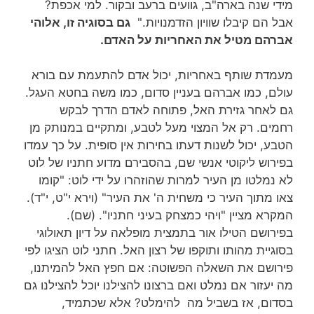
מידי שנה בארה"ב, גוועים ברעב ובקור. למי אכפת?
אבל הם קיבלו שוויון הזדמנויות."
גם בסוגיה זו, אלוהי
אברהם מטיל את האחריות על האדם.
מעמדת שותף באחריות, יכול אדם להתעמת עם בורא
עולם, כמו אברהם בעניין סדום, כמו משה בחטא העגל.
גם לאחר גזירת האל, פתוחה לאדם הדרך לבקש
רחמים. רק אל המצוי מעל לטבע, ומתקיים במנותק מן
הטבע, יכול לשנות דעתו בחירות אין סופית. על כך עמדו
בפירוש ליקוטי אנשי שם, בהסבירם מדוע חתניו של לוט
לא נמלטו מן העיר למרות שהוזהרו על ידי לוט: "קומו
צאו מתוך העיר כי משחית ה' את העיר" (וירא י"ט, י"ד).
המקרא מציין "ויהי כמצחק בעיני חתניו". (שם).
בפירושם הטילו אור בתמצית מופלאה על דיון תאולוגי
בסוגיית מהותו ותוקפו של רצון האל. חתני לוט הציגו לפי
פירושם את השאלה הפשוטה: אם חפץ האל להמיתנו,
מה יעזור אם נמלט ואם ברצונו להצילנו יוכל להצילנו גם
בסדום, אז בשביל מה להימלט? אלא שכתמיד,