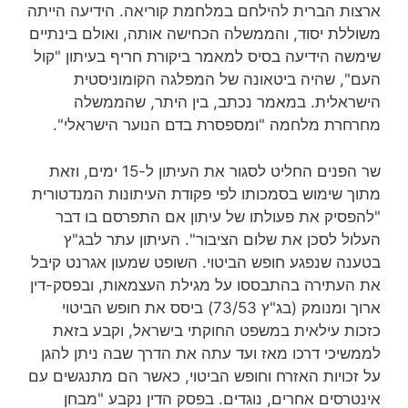
ארצות הברית להילחם במלחמת קוריאה. הידיעה הייתה
משוללת יסוד, והממשלה הכחישה אותה, ואולם בינתיים
שימשה הידיעה בסיס למאמר ביקורת חריף בעיתון "קול
העם", שהיה ביטאונה של המפלגה הקומוניסטית
הישראלית. במאמר נכתב, בין היתר, שהממשלה
מחרחרת מלחמה "ומספסרת בדם הנוער הישראלי".
שר הפנים החליט לסגור את העיתון ל-15 ימים, וזאת
מתוך שימוש בסמכותו לפי פקודת העיתונות המנדטורית
"להפסיק את פעולתו של עיתון אם התפרסם בו דבר
העלול לסכן את שלום הציבור". העיתון עתר לבג"ץ
בטענה שנפגע חופש הביטוי. השופט שמעון אגרנט קיבל
את העתירה בהתבססו על מגילת העצמאות, ובפסק-דין
ארוך ומנומק (בג"ץ 73/53) ביסס את חופש הביטוי
כזכות עילאית במשפט החוקתי בישראל, וקבע בזאת
לממשיכי דרכו מאז ועד עתה את הדרך שבה ניתן להגן
על זכויות האזרח וחופש הביטוי, כאשר הם מתנגשים עם
אינטרסים אחרים, נוגדים. בפסק הדין נקבע "מבחן