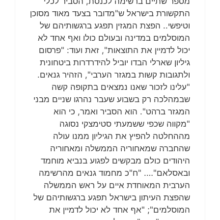
מספר שתיים ברשימה לכנסת, הסביר לכלי
התקשורת בישראל ש"מדובר בצעד מאוד מסוכן
וטיפשי.. הפצת המגזין תפגע ברגשותיהם של
המוסלמים במדינה ובעולם כולו ואף אחד לא
יכול לדמיין את התוצאות", זאת ועוד: "פרסום
גיליון שארלי הבדו יוביל להידרדרות ביטחונית
ולתגובות קשות במגזר הערבי", הזהיר גנאים.
"עלינו לזכור שאנו נמצאים בתקופה קשה
שבמהלכה רק בשבוע שעבר נהרגו שניים מבני
המגזר ברהט". הוא הסביר ואמר, כי הוא
"מקווה שכפי ששמעתי סטימצקי נסוגה
מההחלטה להפיץ את הגיליון ממנו עולה
שהחברה שמאחוריה הממשלה ומאחוריה
היהודים כולם מבקשים לפגוע בנביא מוחמד
ובאסלאם"…. "ח"כ מחמוד גנאים מהרשימה
הערבית המאוחדת איים על ראש הממשלה
שהפצת העיתון בישראל תפגע ברגשותיהם של
המוסלמים"; "אף אחד לא יכול לדמיין את