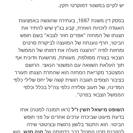
יש לקיים במשטר דמוקרטי תקין.
בפסק דין משנת 1987, בעתירה שהוגשה באמצעות
האגודה לזכויות האזרח, קבע בג"ץ שיש להתיר את
הצגתו של המחזה "אפרים חוזר לצבא" בשם חופש
הביטוי, חרף טענתה של המועצה לביקורת סרטים
ומחזות לפיה "ההצגה מעלה את דמותו של הממשל
הצבאי בצורה מסולפת, מעוותת, מרושעת וזדונית אף
תוך העלאת השוואה עם המשטר הנאצי. הרושם
המצטבר מקריאת המחזה הוא שהתרת הצגתו תעורר
בציבור הצופים תגובה רגשית קשה של יחס שלילי כלפי
המדינה, של תעוב וסלידה כלפי צה"ל בכלל וכלפי
הממשל הצבאי בפרט".
השופט מישאל חשין ז"ל
(ראו תמונה למטה) אחז
בדעת מיעוט שביכרה ערכים אחרים על פני חופש
הביטוי. הוא התנגד בלשון נרגשת ובציטוטי שירה
להקרנת סרט המטיל רבב בדמותה של
חנה סנש
, הוא