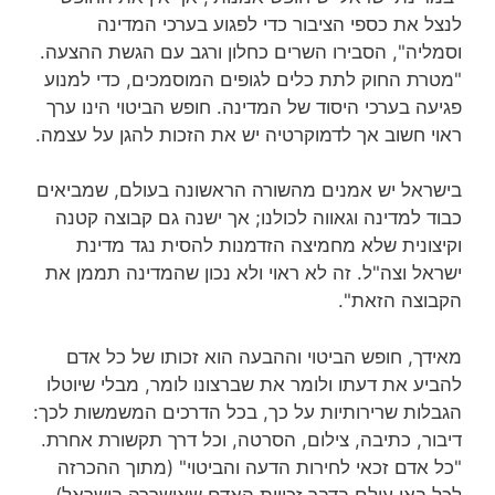
לנצל את כספי הציבור כדי לפגוע בערכי המדינה
וסמליה", הסבירו השרים כחלון ורגב עם הגשת ההצעה.
"מטרת החוק לתת כלים לגופים המוסמכים, כדי למנוע
פגיעה בערכי היסוד של המדינה. חופש הביטוי הינו ערך
ראוי חשוב אך לדמוקרטיה יש את הזכות להגן על עצמה.
בישראל יש אמנים מהשורה הראשונה בעולם, שמביאים
כבוד למדינה וגאווה לכולנו; אך ישנה גם קבוצה קטנה
וקיצונית שלא מחמיצה הזדמנות להסית נגד מדינת
ישראל וצה"ל. זה לא ראוי ולא נכון שהמדינה תממן את
הקבוצה הזאת".
מאידך, חופש הביטוי וההבעה הוא זכותו של כל אדם
להביע את דעתו ולומר את שברצונו לומר, מבלי שיוטלו
הגבלות שרירותיות על כך, בכל הדרכים המשמשות לכך:
דיבור, כתיבה, צילום, הסרטה, וכל דרך תקשורת אחרת.
"כל אדם זכאי לחירות הדעה והביטוי" (מתוך ההכרזה
לכל באי עולם בדבר זכויות האדם שאושררה בישראל)