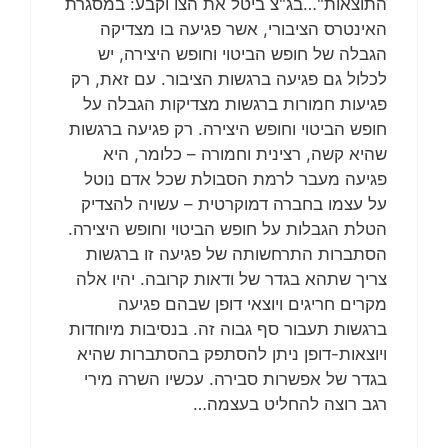
התוצאות"…בג"צ ביטל את הצו וקבע: במסגרת
האינטרס הציבורי, אשר פגיעה בו מצדיקה
הגבלה של חופש הביטוי וחופש היצירה, יש
לכלול גם פגיעה ברגשות הציבור. עם זאת, רק
פגיעות חמורות ברגשות מצדיקות הגבלה על
חופש הביטוי וחופש היצירה. רק פגיעה ברגשות
שהיא קשה, רצינית וחמורה – כלומר, היא
פגיעה מעבר לרמת הסבולת שכל אדם נוטל
על עצמו בחברה דמוקרטית – עשויה להצדיק
הטלת הגבלות על חופש הביטוי וחופש היצירה.
הסתברות התרחשותה של פגיעה זו ברגשות
צריך שתהא בגדר של ודאות קרובה. יהיו אלה
מקרים חריגים ויוצאי דופן שבהם פגיעה
ברגשות תעבור סף גבוה זה. בנסיבות מיוחדות
ויוצאות-דופן ניתן להסתפק בהסתברות שהיא
בגדר של אפשרות סבירה. עכשיו השרה מירי
רגב רוצה להחליט בעצמה…