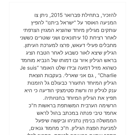
להזכיר, בתחילת פברואר 2015, ניתן צו
המניעה האוסר על "ישראל ביתנו" להפיץ
עותקים מגיליון מיוחד שהוציא המגזין הצרפתי
לאחר רציחת 10 עיתונאים ושני שוטרים כששני
מחבלים פעילי דעאש, פרצו למערכת העיתון.
הגיליון שיצא לאור כשבוע לאחר הטבח הציג
בראש הגיליון איור ובו דמותו של הנביא מוחמד
כשהוא מזיל דמעה ובידו שלט האומר “Je suis
Charlie” , גם אני שארלי. בעקבות הוצאת
הגיליון המיוחד התעורר כבעולם גל הזמנות
ענק לגיליון זה ורשת סטימצקי הודיעה כי היא
תפיץ את הגיליון המיוחד בחנויותיה.
הרשימה הערבית המשותפת בראשות ח"כ
אחמד טיבי פנתה במכתב בהול לראש
הממשלה בנימין נתניהו וביקשה שיפעל
למניעת הפצת הגיליון. ח"כ מחמוד גנאים,