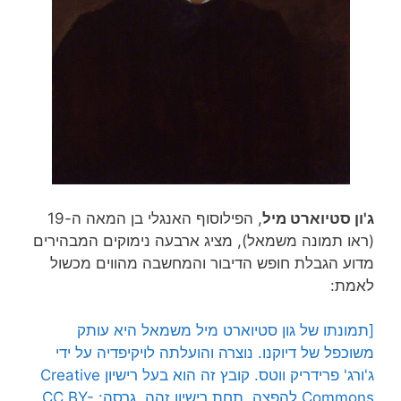
ג'ון סטיוארט מיל
, הפילוסוף האנגלי בן המאה ה-19
(ראו תמונה משמאל), מציג ארבעה נימוקים המבהירים
מדוע הגבלת חופש הדיבור והמחשבה מהווים מכשול
לאמת:
[תמונתו של גון סטיוארט מיל משמאל היא עותק
משוכפל של דיוקנו. נוצרה והועלתה לויקיפדיה על ידי
ג'ורג' פרידריק ווטס. קובץ זה הוא בעל רישיון Creative
Commons להפצה, תחת רישיון זהה, גרסה: CC BY-