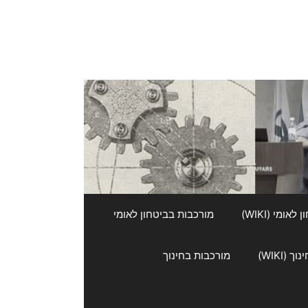
אומי (WIKI)
מורכבות בביטחון לאומי
 (WIKI)
מורכבות בחינוך