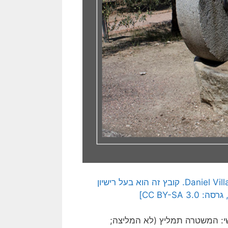
[התמונה המקורית נוצרה והועלתה לויקיפדיה על ידי Daniel Villafruela. קובץ זה הוא בעל רישיון
י: המשטרה תמליץ (לא המליצה;