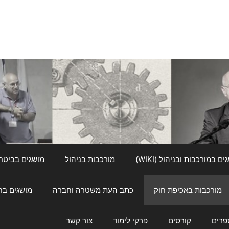
ם במורכבות ובניהול (WIKI)
מורכבות בניהול
מושגים בביטחון ל
מורכבות באכיפת חוק
כתב העת משטרה וחברה
מושגים בחינוך
פרים
קורסים
פרקי לימוד
צור קשר