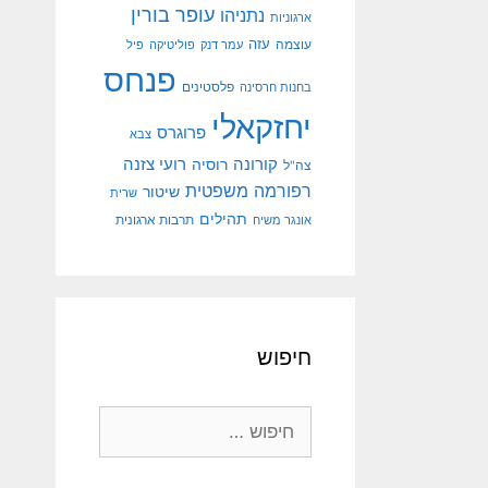
עופר בורין
נתניהו
ארגוניות
עוצמה
עזה
עמר דנק
פוליטיקה
פיל
פנחס
פלסטינים
בחנות חרסינה
יחזקאלי
פרוגרס
צבא
קורונה
רועי צזנה
רוסיה
צה"ל
רפורמה משפטית
שיטור
שרית
תהילים
אונגר משיח
תרבות ארגונית
חיפוש
חיפוש: