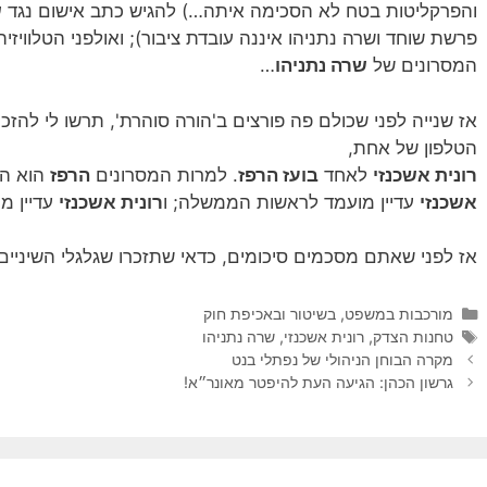
והפרקליטות בטח לא הסכימה איתה…) להגיש כתב אישום נגד
ש
פרשת שוחד ושרה נתניהו איננה עובדת ציבור); ואולפני הטלוויז
המסרונים של
שרה נתניהו
…
אז שנייה לפני שכולם פה פורצים ב'הורה סוהרת', ת
רשו לי להזכ
הטלפון של אחת,
רונית אשכנזי
לאחד
בועז הרפז
. למרות המסרונים
הרפז
הוא הי
אשכנזי
עדיין מועמד לראשות הממשלה; ו
רונית אשכנזי
עדיין מח
אז לפני שאתם מסכמים סיכומים, כדאי שתזכרו שגלגלי השיניי
קטגוריות
מורכבות במשפט, בשיטור ובאכיפת חוק
תגיות
טחנות הצדק
,
רונית אשכנזי
,
שרה נתניהו
מקרה הבוחן הניהולי של נפתלי בנט
גרשון הכהן: הגיעה העת להיפטר מאונר״א!