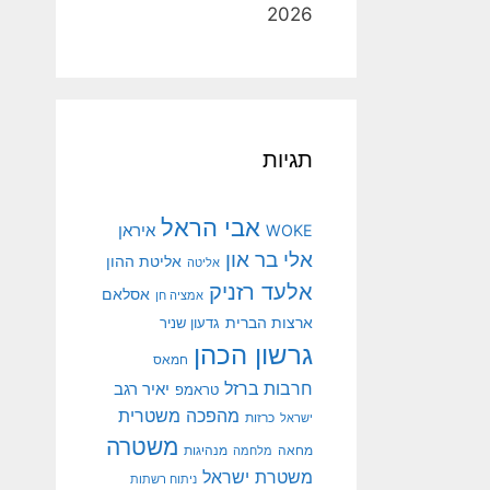
2026
תגיות
אבי הראל
איראן
WOKE
אלי בר און
אליטת ההון
אליטה
אלעד רזניק
אסלאם
אמציה חן
ארצות הברית
גדעון שניר
גרשון הכהן
חמאס
חרבות ברזל
יאיר רגב
טראמפ
מהפכה משטרית
ישראל
כרזות
משטרה
מנהיגות
מחאה
מלחמה
משטרת ישראל
ניתוח רשתות