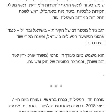
שימש כעוזר לראש האגף לחקירות ולמודיעין, ראש מפלג
חקירות כלכליות וביטחוניות ביאחב"ל, ראש לשכת
החקירות במרחב השפלה ועוד.
רגב ניהל מספר רב של חקירות – בישראל ובחו"ל – כנגד
ארגוני הפשיעה הפעילים בישראל, ופענח מקרי שוד
ורצח רבים.
הוא משמש כיום כעורך דין פרטי (משרד עורכי-דין‏ יאיר
רגב ושות'); וכמרצה בסוגיות של חוק ופשיעה.
.
* * *
עורכת הדין הפלילית,
כנרת בראשי
, נעצרה ביום ה- 7
ביולי 2018, בטענה שהתחצפה לשוטר. התקרית אירעה
כששוטרי יס"ם הגיעו לבצע חיפוש במספרה ברמת