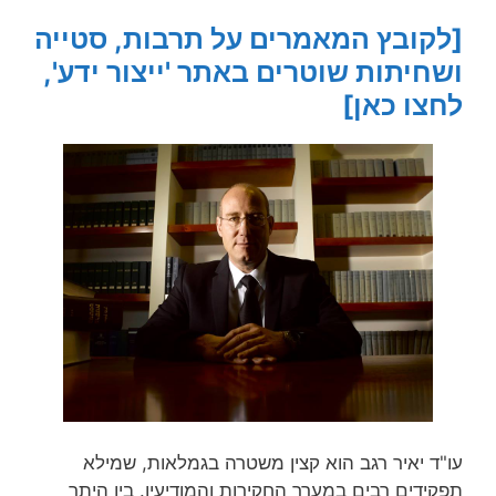
[לקובץ המאמרים על תרבות, סטייה
ושחיתות שוטרים באתר 'ייצור ידע',
לחצו כאן]
עו"ד יאיר רגב הוא קצין משטרה בגמלאות, שמילא
תפקידים רבים במערך החקירות והמודיעין. בין היתר