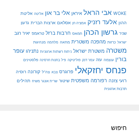
אבי הראל
אלי בר און
איראן
WOKE
אליטת
אליטה
אלעד רזניק
ההון
אסלאם
ארצות הברית
גדעון
אמציה חן
גרשון הכהן
חרבות ברזל
יאיר רגב
שניר
טראמפ
חמאס
מהפכה משטרית
מנהיגות
ישראל
כרזות
מחאה
מלחמה
משטרה
עופר
משטרת ישראל
נתניהו
ניתוח רשתות ארגוניות
בורין
עוצמה
עזה
פלסטינים
עמר דנק
פוליטיקה
פיל בחנות חרסינה
פנחס יחזקאלי
קורונה
פרוגרס
רוסיה
צה"ל
צבא
רפורמה משפטית
רועי צזנה
שיטור
תהילים
שרית אונגר משיח
תרבות ארגונית
חיפוש