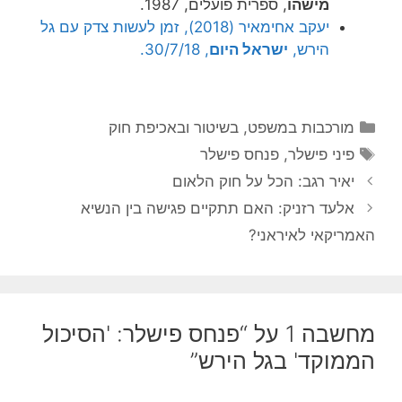
מישהו
, ספרית פועלים, 1987.
יעקב אחימאיר (2018), זמן לעשות צדק עם גל
הירש,
ישראל היום
, 30/7/18.
קטגוריות
מורכבות במשפט, בשיטור ובאכיפת חוק
תגיות
פיני פישלר
,
פנחס פישלר
יאיר רגב: הכל על חוק הלאום
אלעד רזניק: האם תתקיים פגישה בין הנשיא
האמריקאי לאיראני?
מחשבה 1 על “פנחס פישלר: 'הסיכול
הממוקד' בגל הירש”