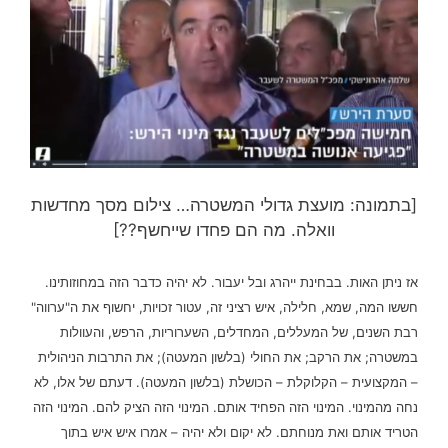
[בתמונה: מועצת גדולי המשטרה… צילום מסך מחדשות
וואלה. מה הם פחדו שייחשף??]
אז ניתן האות. בבחינת ייהרג ובל יעבור. לא יהיה כדבר הזה במחוזותינו.
חששו המה, שמא, חלילה, איש רציני זה, עטור זכויות, יחשוף את ה"ערווה"
רבת השנים, של המעללים, המחדלים, השערוריות, הרפש, והעוולות
במשטרה; את הרקב; את החולי (בלשון המעטה); את התרבות הניהולית
– המקצועית – הקלוקלת – הכושלת (בלשון המעטה).
דעתם של אלו, לא
נחה מהמינוי. המינוי הזה הפחיד אותם. המינוי הזה הציק להם. המינוי הזה
הטריד אותם ואת מנוחתם. לא יקום ולא יהיה – אמרו איש איש בתוך