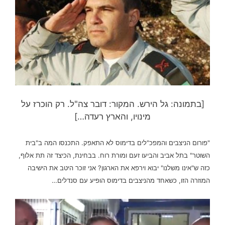
[בתמונה: גל הירש. המקור: דובר צה"ל. רק הוכרז על
מינויו, והארץ רעדה…]
"פורום הניצבים והמפכ"לים בדימוס לא התאפק. התכנסו המה ב"בית
השוטר" בתל אביב והביעו זעם ומורת רוח. בבחינת, הכיצד זה תת אלוף,
כזה ש"אינו משלנו" יבוא וירפא את הארגון? אני זוכר היטב את הישיבה
המוזרה הזו, כשאחד מהניצבים בדימוס הופיע עם סנדלים…