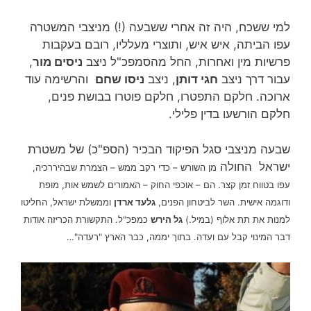
למי ששכח, היה זה אחרי ששבעה (!) מניצבי המשטרה
עפו הביתה, איש איש, ותוצרי מעלליו, רובם בעקבות
פרשיות מין ואחרות, החל מהסמפכ"ל ניצב
ניסים מור
,
עבור דרך ניצב
חגי דותן
, ניצב
ניסו שחם
והרשימה עוד
ארוכה. חלקם התפטרו, חלקם פוטרו בבושת פנים,
חלקם הורשעו בדין פלילי.
שבעה מניצבי סגל הפיקוד הבכיר (הספ"כ) של משטרת
ישראל החולה
– כדי רקב ממש – הצמרת שבהיררכיה,
מן השורש
עפו בטווח זמן קצר. הם – אוכפי החוק – האמורים לשמש אות, מופת
ודוגמה אישית. השר לביטחון הפנים,
גלעד ארדן
וממשלת ישראל, החליטו
למנות את תת אלוף (במיל.)
גל הירש
כמפכ"ל. התקשורת הכריזה אודות
דבר המינוי קבל עם ועדה. בתוך יממה, כבר הארץ "רעדה"…