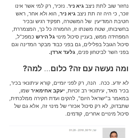
נחזור שוב לתת ניצב
גיא ניר
. נזכיר, רק למי אשר אינו
זוכר, כי היה זה תת ניצב
גיא ניר
, הוא ולא אחר, ראש
חטיבת המודיעין של המשטרה, תפקיד רגיש ובכיר
בחשיבותו, שטח משנתו זו, החמורה כל כך, המצמררת,
המפחידה ממש, בעניין סיכול מינוי
גל הירש
כמפכ"ל,
סיכול הגובל בפלילים, גם בפני כבוד מבקר המדינה וגם
בפני השר לביטחון פנים,
גלעד ארדן.
ומה נעשה עם זה? כלום
…
למה?
לא יודע. ככה. הנה, רק לפני יומיים, קורא עיתונאי בכיר,
בכיר מאד, עיתונאי רב זכויות,
יעקב אחימאיר
שמו,
במאמר ב"ישראל היום", להקים ועדת חקירה ממלכתית,
שתבדוק, לא רק סיכול אכזרי של מינוי זה, אלא גם של
סיכול מינויים אחרים, קודמים.