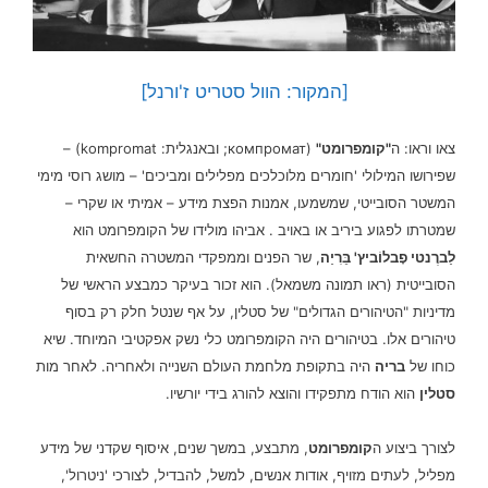
[המקור: הוול סטריט ז'ורנל]
צאו וראו: ה
"קומפרומט"
(компромат; ובאנגלית: kompromat) –
שפירושו המילולי 'חומרים מלוכלכים מפלילים ומביכים' – מושג רוסי מימי
המשטר הסובייטי, שמשמעו, אמנות הפצת מידע – אמיתי או שקרי –
שמטרתו לפגוע ביריב או באויב . אביהו מולידו של הקומפרומט הוא
לַברֶנטי פָבלוֹביץ' בֵּרִיַה
, שר הפנים וממפקדי המשטרה החשאית
הסובייטית (ראו תמונה משמאל). הוא זכור בעיקר כמבצע הראשי של
מדיניות "הטיהורים הגדולים" של סטלין, על אף שנטל חלק רק בסוף
טיהורים אלו. בטיהורים היה הקומפרומט כלי נשק אפקטיבי המיוחד. שיא
כוחו של
בריה
היה בתקופת מלחמת העולם השנייה ולאחריה. לאחר מות
סטלין
הוא הודח מתפקידו והוצא להורג בידי יורשיו.
לצורך ביצוע ה
קומפרומט
, מתבצע, במשך שנים, איסוף שקדני של מידע
מפליל, לעתים מזויף, אודות אנשים, למשל, להבדיל, לצורכי 'ניטרול',