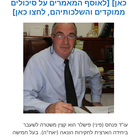
כאן]
[לאוסף המאמרים על סיכולים
ממוקדים והשלכותיהם, לחצו כאן]
עו"ד פנחס (פיני) פישלר הוא קצין משטרה לשעבר
ביחידה הארצית לחקירות הונאה (יאח"ה). בעל חמישה