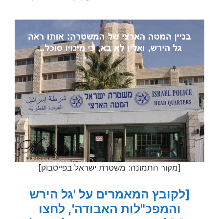
[מקור התמונה: משטרת ישראל בפייסבוק]
[לקובץ המאמרים על 'גל הירש
והמפכ"לות האבודה', לחצו