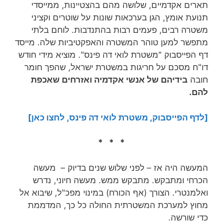
תארים אקדמיים, שלושה מהם בהצטיינות, ממייסדי
תנועת אומץ, הגן בערכאות שונות על שוטרים וקציני
משטרה רבים, פעמים רבות בהתנדבות. לוחם בלתי
מתפשר למען טוהר המשטרה והאפקטיביות שלה. מייסד
דף הפייסבוק "משטרת לואי דה פינס". מוציא מידי חודש
דו"ח מסכם על חריגות במשטרת ישראל, שהפך חומר
חובה
בידיהם של אנשי אקדמיה ואזרחים שאכפת
להם.
[לדף הפייסבוק, משטרת לואי דה פינס, לחצו כאן]
* * *
המעשה היה אז – לפני שלוש שנים בדיוק – מעשה
הכרחי ומתבקש. מתבקש ממש. מעשה חיוני, נדרש
ואלמנטרי. הצורך (אף הכורח) במינוי מפכ"ל, שיבוא אל
מחוץ למערכת המשטרתית החולה כל כך, המדממת
כדי שורשה.