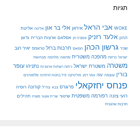
תגיות
אבי הראל
אלי בר און
איראן
WOKE
אליטת
אליטה
אלעד רזניק
ההון
אסלאם
ארצות הברית
גדעון
אמציה חן
גרשון הכהן
חרבות ברזל
יאיר רגב
שניר
טראמפ
חמאס
מהפכה משטרית
מנהיגות
ישראל
כרזות
מחאה
מלחמה
משטרה
עופר
משטרת ישראל
נתניהו
ניתוח רשתות ארגוניות
בורין
עוצמה
עזה
פלסטינים
עמר דנק
פוליטיקה
פיל בחנות חרסינה
פנחס יחזקאלי
קורונה
פרוגרס
רוסיה
צה"ל
צבא
רפורמה משפטית
רועי צזנה
שיטור
תהילים
שרית אונגר משיח
תרבות ארגונית