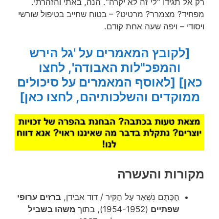
רק אל תגידו "לי זה לא יקרה". הנה, באתי והזהרתי.
מפחיד? מצמרר? מרטיט? – בטוח שחייב בטיפול שורשי
ויסודי – ויפה שעה אחת קודם.
[לקובץ המאמרים על 'גל הירש
והמפכ"לות האבודה', לחצו
כאן]
[לאוסף המאמרים על סיכולים
ממוקדים והשלכותיהם, לחצו כאן]
מקורות והעשרה
הַכֶּתֶם נִשְׁאַר עַל הַקִּיר / דוד אבידן,
ברזים ערופי
שפתיים
(1954-1952), בתוך
משהו בשביל