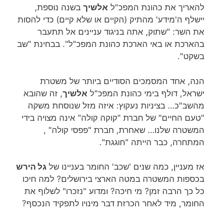
להאריך את כהונת המפכ"ל
אלשיך
בשנה נוספת,
יישלף ה'מידע' מהתיק (הקיים או שלא קיים) כדי להסות
את השר: "שתוק, אתה בניגוד עניינים אל תתעבר
בהארכת או באי הארכת כהונת המפכ"ל". בבחינת "שב
בשקט".
הנה, אחד המסמכים הסודיים ביותר של משטרת
ישראל, דולף בימי כהונת המפכ"ל
אלשיך
, זה שהובא
מהשב"כ… בציניות נעקוץ: איזה מזל שנוסחת משקה
"טעם החיים" של חברת "קוקה קולה" אינה מצויה בידי
המשטרה שלנו… שאחרת, חברת "פפסי קולה" ,
המתחרה, כבר הייתה "חוגגת".
אז מעניין, כמה שנים 'שכב' החומר בעניינו של
גל הירש
בכספות המשטרה במטה הארצי בירושלים? למה חיכו
כל כך הרבה זמן? מי חיכה? ומדוע "נזכרו" לשלוף את
החומר, מיד לאחר הכרזת דבר מינויו לתפקיד הנכסף?