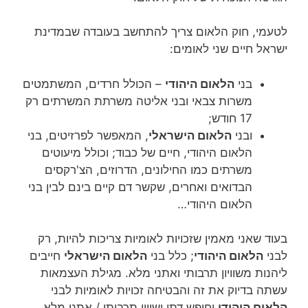
לטעמי, חוק הלאום צריך להתחשב בעובדה שבמדינת
ישראל חיים שני לאומים:
בני
הלאום היהודי
– הכולל חרדים, המשתמטים
משרות צבאי ובני אליטה משרתת המשרתים רק
17 חודש;
ובני
הלאום הישראלי
, המאפשר לפרזיטים, בני
הלאום היהודי, חיים של כבוד; וכולל מיעוטים
משרתים כמו החילונים, הדרוזים, הצ'רקסים
הבדואים ואחרים, שקשר דם קיים בינם לבין בני
הלאום היהודי…
בעוד שאני מאמין שזכויות לאומיות צריכות להיות, רק
לבני
הלאום היהודי
; כלל בני
הלאום הישראלי
חייבים
ליהנות משוויון תרבותי ואתני מלא. מגילת העצמאות
עשתה בדיוק את זה והבטיחה זכויות לאומיות לבני
הלאום היהודי
וחופש דתי ושיוון תרבותי / אתני מלא