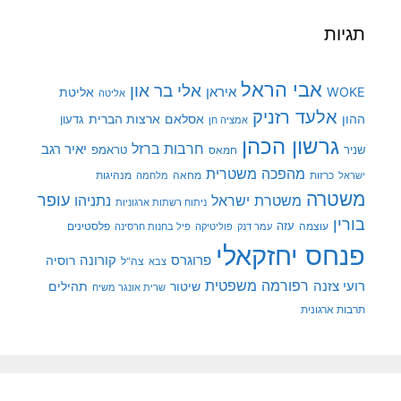
תגיות
אבי הראל
אלי בר און
איראן
WOKE
אליטת
אליטה
אלעד רזניק
ההון
אסלאם
ארצות הברית
גדעון
אמציה חן
גרשון הכהן
חרבות ברזל
יאיר רגב
שניר
טראמפ
חמאס
מהפכה משטרית
מנהיגות
ישראל
כרזות
מחאה
מלחמה
משטרה
עופר
משטרת ישראל
נתניהו
ניתוח רשתות ארגוניות
בורין
עוצמה
עזה
פלסטינים
עמר דנק
פוליטיקה
פיל בחנות חרסינה
פנחס יחזקאלי
קורונה
פרוגרס
רוסיה
צה"ל
צבא
רפורמה משפטית
רועי צזנה
שיטור
תהילים
שרית אונגר משיח
תרבות ארגונית