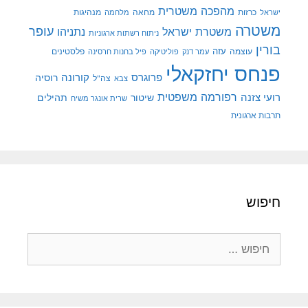
מהפכה משטרית
מנהיגות
ישראל
כרזות
מחאה
מלחמה
משטרה
עופר
משטרת ישראל
נתניהו
ניתוח רשתות ארגוניות
בורין
עוצמה
עזה
פלסטינים
עמר דנק
פוליטיקה
פיל בחנות חרסינה
פנחס יחזקאלי
קורונה
פרוגרס
רוסיה
צה"ל
צבא
רפורמה משפטית
רועי צזנה
שיטור
תהילים
שרית אונגר משיח
תרבות ארגונית
חיפוש
חיפוש: