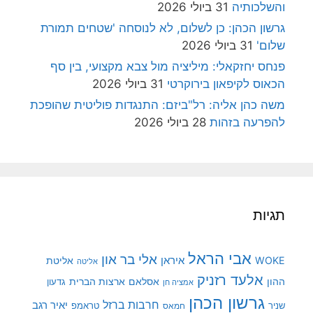
והשלכותיה
31 ביולי 2026
גרשון הכהן: כן לשלום, לא לנוסחה 'שטחים תמורת
שלום'
31 ביולי 2026
פנחס יחזקאלי: מיליציה מול צבא מקצועי, בין סף
הכאוס לקיפאון בירוקרטי
31 ביולי 2026
משה כהן אליה: רל"ביזם: התנגדות פוליטית שהופכת
להפרעה בזהות
28 ביולי 2026
תגיות
אבי הראל
אלי בר און
איראן
WOKE
אליטת
אליטה
אלעד רזניק
ההון
אסלאם
ארצות הברית
גדעון
אמציה חן
גרשון הכהן
חרבות ברזל
יאיר רגב
שניר
טראמפ
חמאס