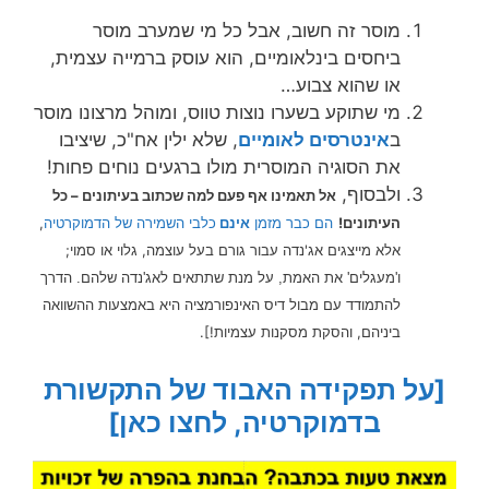
מוסר זה חשוב, אבל כל מי שמערב מוסר
ביחסים בינלאומיים, הוא עוסק ברמייה עצמית,
או שהוא צבוע…
מי שתוקע בשערו נוצות טווס, ומוהל מרצונו מוסר
ב
אינטרסים לאומיים
, שלא ילין אח"כ, שיציבו
את הסוגיה המוסרית מולו ברגעים נוחים פחות!
ולבסוף,
אל תאמינו אף פעם למה שכתוב בעיתונים – כל
העיתונים!
הם כבר מזמן
אינם
כלבי השמירה של הדמוקרטיה
,
אלא מייצגים אג'נדה עבור גורם בעל עוצמה, גלוי או סמוי;
ו
הדרך
'מעגלים' את האמת, על מנת שתתאים לאג'נדה שלהם.
להתמודד עם מבול דיס האינפורמציה היא באמצעות ההשוואה
ביניהם, והסקת מסקנות עצמיות!].
[על תפקידה האבוד של התקשורת
בדמוקרטיה, לחצו כאן]