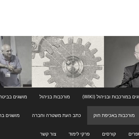
ם במורכבות ובניהול (WIKI)
מורכבות בניהול
מושגים בביטחון ל
מורכבות באכיפת חוק
כתב העת משטרה וחברה
מושגים בחינוך
פרים
קורסים
פרקי לימוד
צור קשר