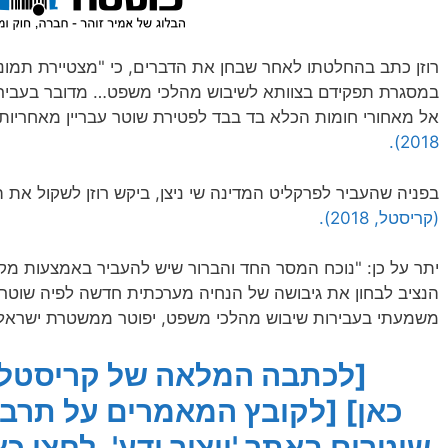
רוזן כתב בהחלטתו לאחר שבחן את הדברים, כי "מצטיירת תמונה
במסגרת תפקידם בצוותא לשיבוש מהלכי משפט… מדובר בעבירה 
אל מאחורי חומות הכלא בד בבד לפטירת שוטר עבריין מאחריו
2018).
בפניה שהעביר לפרקליט המדינה שי ניצן, ביקש רוזן לשקול את 
(קריסטל, 2018).
יתר על כן: "נוכח המסר החד והברור שיש להעביר באמצעות מקר
הנציב לבחון את גיבושה של הנחיה מערכתית חדשה לפיה שוטר
משמעתי בעבירות שיבוש מהלכי משפט, יפוטר ממשטרת ישראל
[לכתבה המלאה של קריסטל ב
כאן]
[לקובץ המאמרים על תרבו
שוטרים באתר 'ייצור ידע', לחצו כא