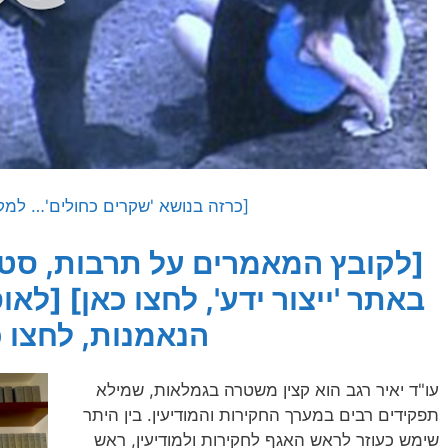
[כרזה בנושא 'שקרים כחולים'… למקו
[לקובץ המאמרים על תרבות, סטי
באתר 'ייצור ידע', לחצו כאן]
[לאו
הנאמנות, לחצו כ
עו"ד יאיר רגב הוא קצין משטרה בגמלאות, שמילא
תפקידים רבים במערך החקירות והמודיעין. בין היתר
שימש כעוזר לראש האגף לחקירות ולמודיעין, ראש