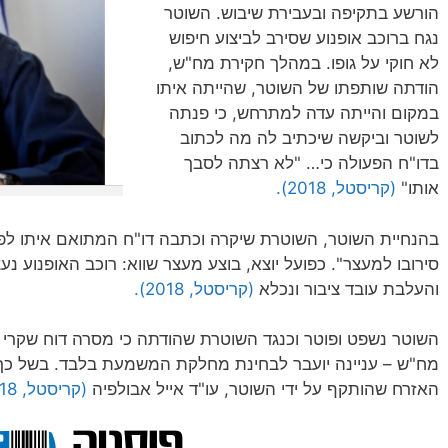
הורשע בתקיפה ובעבירת שיבוש. השוטר
נגח ברוכב אופנוע שסירב לביצוע חיפוש
לא חוקי על גופו. במהלך חקירת מח"ש,
הודתה שותפתו של השוטר, שהייתה איתו
במקום והייתה עדה למתרחש, כי פנתה
לשוטר וביקשה שיכתיב לה מה לכתוב
בדו"ח הפעולה כי… "לא רצתה לסבך
אותו"
(קריסטל, 2018).
בהנחיית השוטר, השוטרת שיקרה וכתבה דו"ח המתואם איתו לפי
סירובו למעצר". כפועל יוצא, בוצע מעצר שווא: רוכב האופנוע 
והעלבת עובד ציבור ונכלא
(קריסטל, 2018).
השוטר נשפט ופוטר וכנגד השוטרת שהודתה כי מסרה דוח שקרי 
מח"ש – עניינה יועבר לבחינת מחלקת המשמעת בלבד. בשל כך, ה
האזרח שהותקף על ידי השוטר, עו"ד אייל אבולפיה
(קריסטל, 2018).