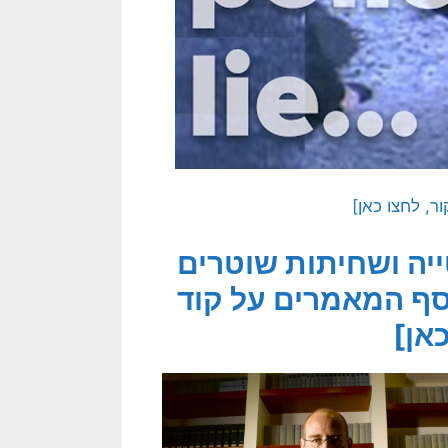
ר, לחצו כאן]
יה ושחיתות שוטרים
סף המאמרים על קוד
אן]