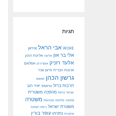
תגיות
אבי הראל
איראן
WOKE
אלי בר און
אליטת ההון
אליטה
אלעד רזניק
אסלאם
אמציה חן
ארצות הברית
גדעון שניר
גרשון הכהן
חמאס
חרבות ברזל
יאיר רגב
טראמפ
מהפכה משטרית
ישראל
כרזות
משטרה
מנהיגות
מחאה
מלחמה
משטרת ישראל
ניתוח רשתות
עופר בורין
נתניהו
ארגוניות