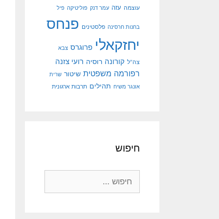
עוצמה
עזה
עמר דנק
פוליטיקה
פיל
פנחס
פלסטינים
בחנות חרסינה
יחזקאלי
פרוגרס
צבא
קורונה
רועי צזנה
רוסיה
צה"ל
רפורמה משפטית
שיטור
שרית
תהילים
אונגר משיח
תרבות ארגונית
חיפוש
חיפוש: