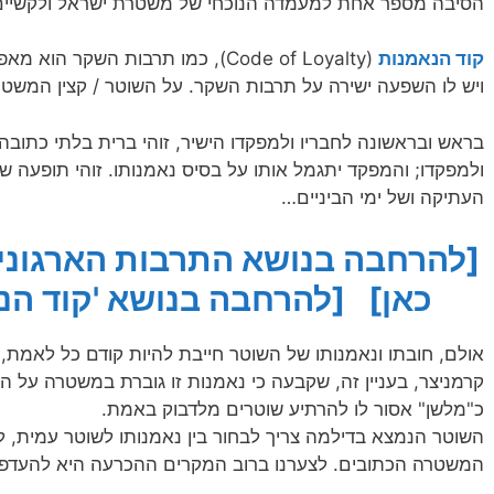
הסיבה מספר אחת למעמדה הנוכחי של משטרת ישראל ולקשיים ש
קוד הנאמנות
(Code of Loyalty), כמו תרבות השק
ויש לו השפעה ישירה על תרבות השקר. על השוטר / קצין המשטר
בראש ובראשונה לחבריו ולמפקדו הישיר, זוהי ברית בלתי כתובה
ולמפקדו; והמפקד יתגמל אותו על בסיס נאמנותו. זוהי תופעה 
העתיקה ושל ימי הביניים…
[להרחבה בנושא התרבות הארגוני
כאן]
[להרחבה בנושא 'קוד הנא
אולם, חובתו ונאמנותו של השוטר חייבת להיות קודם כל לאמת, 
קרמניצר, בעניין זה, שקבעה כי נאמנות זו גוברת במשטרה על הנ
כ"מלשן" אסור לו להרתיע שוטרים מלדבוק באמת.
השוטר הנמצא בדילמה צריך לבחור בין נאמנותו לשוטר עמית, לב
המשטרה הכתובים. לצערנו ברוב המקרים ההכרעה היא להעד