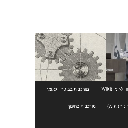
אומי (WIKI)
מורכבות בביטחון לאומי
 (WIKI)
מורכבות בחינוך