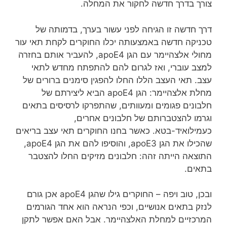
צורך בדרך חדשה לחקור את המחלה.
דרך חדשה זו הגיחה לפני עשור בערך, בדמותה של
טכניקה חדשה באמצעותה יכלו החוקרים לקחת תאי עור
מחולי אלצהיימר עם הגן apoE4, להעביר אותם בחזרה
למצב עוברי, ואז לגרום להם להתפתח מחדש לתאי
עצב. תאי העצב הללו החלו להפגין סימנים ברורים של
מחלת אלצהיימר: הגן apoE4 הביא ליצירתם של
חלבונים פגומים ומעוותים, שהתפרקו לרסיסים בתאים
וגרמו להצטברותם של חלבונים אחרים,
כעמילואיד-בטא. כאשר בחנו החוקרים תאי עצב בריאים
שהכילו את הגן apoE3, והוסיפו להם את הגן apoE4,
התוצאה הייתה זהה: חלבונים מזיקים החלו להצטבר
בתאים.
ובכן, טוב ויפה – החוקרים גילו שהגן apoE4 אכן גורם
לנזק בתאים אנושיים, וכפי הנראה הוא אחד הגורמים
המרכזיים למחלת האלצהיימר. אבל האם אפשר לתקן