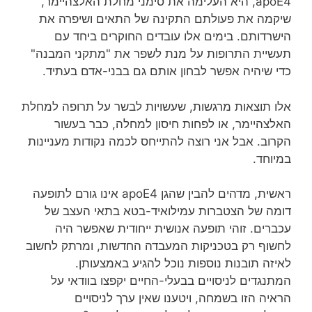
apoE4, היא העלימה את סימני מחלת האלצהיימר,
שיקמה את פעולתם התקינה של התאים ושיפרה את
הישרדותם. בימים אלו עובדים החוקרים ביחד עם
תעשיית התרופות על מנת לשפר את "מתקני המבנה"
כדי שיהיה אפשר לבחון אותם גם בבני-אדם בעתיד.
אלו תוצאות מרגשות, שעשויות לבשר על תרופה למחלת
האלצהיימר, או לפחות חיסון למחלה, כבר בעשור
הקרוב. אבל אני רוצה להתייחס לכמה נקודות מעניינות
במיוחד.
ראשית, מדהים להבין שהגן apoE4 אינו גורם לתופעה
דומה של הצטברות עמילואיד-בטא בתאי העצב של
עכברים. זוהי תופעה אנושית ייחודית שאפשר היה
לחשוף רק בטכניקות המעבדה החדשות, ומרתק לחשוב
לאיזה תובנות נוספות נוכל להגיע באמצעותן.
המתנגדים לניסויים בבעלי-החיים יקפצו בוודאי על
הראיה הזו בשמחה, ויטענו שאין ערך לניסויים