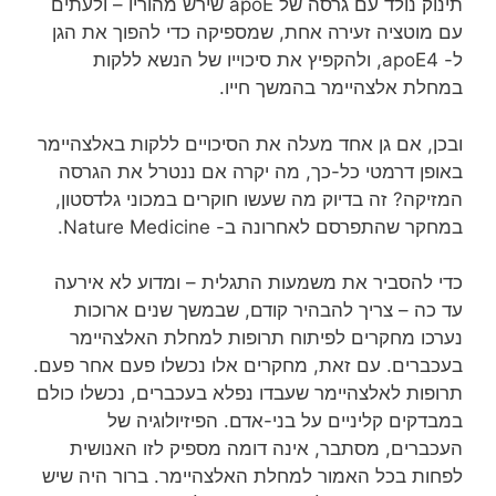
תינוק נולד עם גרסה של apoE שירש מהוריו – ולעתים
עם מוטציה זעירה אחת, שמספיקה כדי להפוך את הגן
ל- apoE4, ולהקפיץ את סיכוייו של הנשא ללקות
במחלת אלצהיימר בהמשך חייו.
ובכן, אם גן אחד מעלה את הסיכויים ללקות באלצהיימר
באופן דרמטי כל-כך, מה יקרה אם ננטרל את הגרסה
המזיקה? זה בדיוק מה שעשו חוקרים במכוני גלדסטון,
במחקר שהתפרסם לאחרונה ב- Nature Medicine.
כדי להסביר את משמעות התגלית – ומדוע לא אירעה
עד כה – צריך להבהיר קודם, שבמשך שנים ארוכות
נערכו מחקרים לפיתוח תרופות למחלת האלצהיימר
בעכברים. עם זאת, מחקרים אלו נכשלו פעם אחר פעם.
תרופות לאלצהיימר שעבדו נפלא בעכברים, נכשלו כולם
במבדקים קליניים על בני-אדם. הפיזיולוגיה של
העכברים, מסתבר, אינה דומה מספיק לזו האנושית
לפחות בכל האמור למחלת האלצהיימר. ברור היה שיש