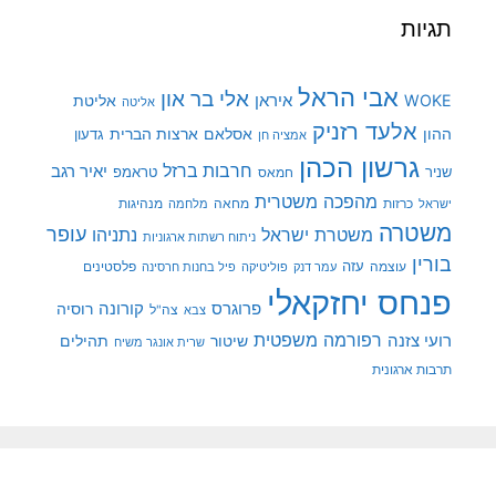
תגיות
אבי הראל
אלי בר און
איראן
WOKE
אליטת
אליטה
אלעד רזניק
ההון
אסלאם
ארצות הברית
גדעון
אמציה חן
גרשון הכהן
חרבות ברזל
יאיר רגב
שניר
טראמפ
חמאס
מהפכה משטרית
מנהיגות
ישראל
כרזות
מחאה
מלחמה
משטרה
עופר
משטרת ישראל
נתניהו
ניתוח רשתות ארגוניות
בורין
עוצמה
עזה
פלסטינים
עמר דנק
פוליטיקה
פיל בחנות חרסינה
פנחס יחזקאלי
קורונה
פרוגרס
רוסיה
צה"ל
צבא
רפורמה משפטית
רועי צזנה
שיטור
תהילים
שרית אונגר משיח
תרבות ארגונית