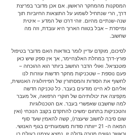
המסקנות מהמחקר הראשון. אם אכן מדובר בפריצת
דרך, הרי שנתחיל לשמוע על התוצאות החיוביות תוך
שנה-שנתיים מהיום. זוהי דרכו של המדע – איטית
ומייסרת – אבל בטווח הארוך היא עובדת, וזה מה
שחשוב.
לסיכום, מוקדם עדיין לומר בוודאות האם מדובר בטיפול
פורץ-דרך במחלת האלצהיימר, אך אין ספק שיש כאן
פוטנציאל. ואולי הדבר החשוב ביותר הוא ההוכחה –
פעם נוספת – שטכניקות מחקר חדשות עוזרות לנו
לחשוף את הסודות והמסתורין של הפיזיולוגיה האנושית,
אליהם לא היינו מודעים בעבר. כל טכניקה חדשה
מקפיצה את יכולותיהם של חוקרי הרפואה, אל מעבר
למה שחשבנו שאפשרי בעבר. אם הטכנולוגיות
והטכניקות בתחום ימשיכו להתקדם בקצב הנוכחי (ואין
שום סיבה לחשוב שיעצרו), קשה להאמין שעד סוף
המאה ה- 21 ייוותרו סודות משמעותיים בגוף האנושי.
וכאשר נגשים מטרה גדולה זו, נמצא עצמנו בעולם בו