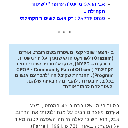
אבי הראל:
מ"עגלה ערופה" לשיטור
הקהילתי…
פנחס יחזקאלי:
רקוויאם לשיטור הקהילתי
.
* * *
ב -1984 שובץ קצין משטרה בשם רוברט אוּרְזֶם 
(Orazem) לפרויקט חדש שנערך על ידי משטרת 
ניו יורק (ה- NYPD), שנקרא 'תוכנית שוטרי הסיור 
הקהילתי' (CPOP - Community Patrol Officer 
Program). ההנחיות שקיבל היו "לדבר עם אנשים 
בכל בניין בגזרתו, להבין מה הבעיות שלהם, 
ולעזור להם לפתור אותם"
. 
בסיור היומי שלו ברחוב 45 במנהטן, ביצע
אוּרְזֶם
מעצרים רבים על מנת 'לנקות' את הרחוב,
אבל, הוא חש כי לאלה הייתה השפעה קטנה מאוד
על הפשיעה באזורו (Farrell, 1991, p.73).