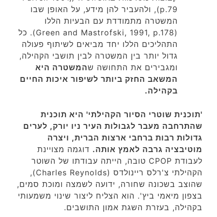
p.79), ולהעביר להן מידע, על האופן שבו
המשטרה מתמודדת עם הבעיות הללו
(Green and Mastrofski, 1991, p.178). כל
התהליכים הללו יחד מביאים לשיתוף פעולה
גדול יותר בין המשטרה לבין תושבי הקהילה,
ומגבירים את התחושה ש
המשטרה היא
המשאב החזק ביותר לשיפור איכות החיים
בקהילה.
'תוכנית שוטרי הסיור הקהילתי' היא תוכנית
שהתרחבה מעבר לגבולות העיר ניו יורק, לערים
גדולות רבות ברחבי ארצות הברית, ויצרה
מוטיבציה גרבה לאמץ אותה.
דוגמה מצויינת
לעבודת CPOP טובה, הייתה עבודתו של השוטר
הקהילתי צ'רלס ריינולדס (Charles Reynolds),
שהוצב בשכונה שחורה, ידועה לשמצה ומוכת סמים,
בצפון מיאמי ביץ'. הוא הצליח ליצור שינוי משמעותי
בקהילה, בעזרת השגת אמון התושבים.