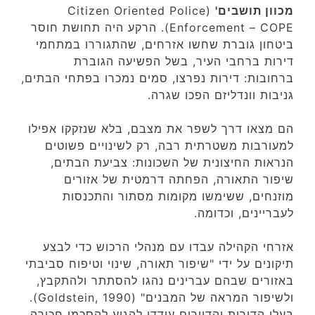
מכוון תושבים'
(Citizen Oriented Police
Enforcement – COPE). הרקע היה תחושת חוסר
ביטחון גוברת שחשו אזרחים, שהתגוררו במתחמי
דירות ברחבי העיר, בשל הפשיעה הגוברת
ברחובות: דירות נפרצו, סמים נמכרו בפתחי הבתים,
גניבות וונדליזם הפכו שגרה.
הם מצאו דרך לשפר את מצבם, בלא שנזקקו אפילו
למעורבות משטרתית רבה, רק לשינויים פשוטים
הנראות החיצונית של השכונות: צביעת הבתים,
שיפור התאורה, הפחתה דרמטית של אזורים
מוזנחים, ששימשו מקומות מסתור והתכנסות
לעבריינים, וכדומה.
אזרחי הקהילה עבדו עם מנהלי הרכוש כדי לבצע
תיקונים על ידי "שיפור תאורה, שינוי וטיפוח סביבתי
באזורים שבהם עברינים נהגו להסתתר ולהתקבץ,
ולשיפור המראה של המבנים" (Goldstein, 1990).
בעלי הדירות והדיירים עודדו להגיע להסכמי חכירה