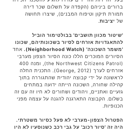
ברורים ביניהם (הקפדה על תשלום שכר דירה
תמורת תיקון וטיפוח המבנים), שיצרו תחושה
של
יציבות
.
'שיטור מכוון תושבים' בבולטימור הוביל
להתאגדויות אזרחים לסיור בשכונותיהם, שכונו
'משמר השכונה' (Neighborhood Watch).
אחד
הסיורים המוכרים הללו כונה הסיור הצפון מערבי
(the Northwest Citizens Patrol), ומנה 400
אזרחים לערך (George, 2012). התכנית החלה
לראשונה על ידי קבוצה יהודית שהתגוררה בתוך
קהילה שחורה, השכונה הייתה ידועה במתחים
גזעיים ואתניים, ויהודים ושחורים לא חיו זה עם זה
בשלום. הקבוצה התארגנה להגנה על עצמה מפני
הכנופיות.
הפטרול הצפון-מערבי לא פעל כסיור משטרתי.
היה זה 'סיור רכוב' על גבי רכב כשנוסעיו לא היו