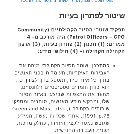
Commons להפצה, תחת רישיון זהה, גרסה: CC BY 2.0]
שיטור לפתרון בעיות
תפקיד שוטרי הסיור הקהילתיים (Community
Patrol Officers – CPO) היה מורכב מ- 4
ממדים: (1) תכנון (2) פתרון בעיות, (3) ארגון
הקהילה הקהילה ו- (4) חילופי מידע:
כמתכנן,
שוטר הסיור הקהילתי מזהה את
העבירות העיקריות, העומדות בפני האנשים
בתוך כל אזור סיור, ומטפל בהן. לצורך כך,
הוא בוחן חומרים סטטיסטיים רלוונטיים,
מתעד את התצפיות שביצעו באזור הסיור
שלו, ומבקש מידע מאנשים, סוחרים ומספקי
שירותים בקהילה (Green and Mastrofski,
1991, p.78). אחרי שכל זה נעשה, המידע
שגובש נמסר לקצין היחידה, כחלק מהכנת
תכנית העבודה החודשית.