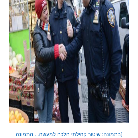
[בתמונה: שיטור קהילתי הלכה למעשה… התמונה