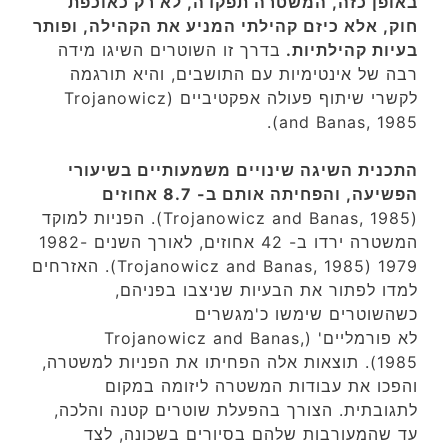
באופן כזה, המשטרה תפקדה, לא רק כאוכפת
חוק, אלא כיזם קהילתי המניע את הקהילה, ופותר
בעיות קהילתיות.
בדרך זו השוטרים השיגו מידה
רבה של אינטימיות עם התושבים, והיא תורגמה
לקשרי שיתוף פעולה אפקטיביים (Trojanowicz
and Banas, 1985).
התכנית השיגה שינויים משמעותיים בשיעורי
הפשיעה, והפחיתה אותם ב- 8.7 אחוזים
(Trojanowicz and Banas, 1985). הפניות למוקד
המשטרה ירדו ב- 42 אחוזים, לאורך השנים 1982-
1979 (Trojanowicz and Banas, 1985). האזרחים
למדו לפתור את הבעיות שניצבו בפניהם,
כשהשוטרים שימשו כ'מגשרים
לא פורמליים' (Trojanowicz and Banas,
1985). תוצאות אלה הפחיתו את הפניות למשטרה,
והפכו את עבודות המשטרה ליזומה במקום
לתגובתית. הצורך בהפעלת שוטרים קטנה והלכה,
עד שהמעורבות שלהם בסיורים בשכונה, לצד