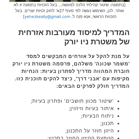
[בתמונה: שיטור קהילתי הלכה למעשה… בעל הזכויות בתמונה זו לא
אותר. לכן, השימוש נעשה לפי סעיף 27א' לחוק זכויות יוצרים. בעל
הזכויות הראשי, אנא פנה ל:
yehezkeally@gmail.com
]
המדריך למיסוד מעורבות אזרחית
של משטרת ניו יורק
על מנת להקל על אזרחים המבקשים למסד
'משמר שכונה' משלהם, פרסמה משטרת ניו יורק
חוברת המהווה מדריך לפתרון בעיות: הנחיות
מקיפות עם 'אבני דרך', כיצד להקים תוכנית כזו.
המדריך חולק לפרקים הבאים:
'שיטור מכוון תושבים' ופתרון בעיות;
איתור בעיות וזיהוין;
ניתוח הבעיות;
תכנון;
היזון חוזר על התכנון;
הטמעת ההיזון החוזר בתכנון;