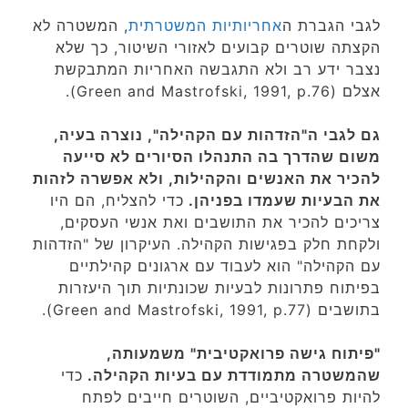
לגבי הגברת ה
אחריותיות
המשטרתית
, המשטרה לא
הקצתה שוטרים קבועים לאזורי השיטור, כך שלא
נצבר ידע רב ולא התגבשה האחריות המתבקשת
אצלם (Green and Mastrofski, 1991, p.76).
גם לגבי ה"הזדהות עם הקהילה", נוצרה בעיה,
משום שהדרך בה התנהלו הסיורים לא סייעה
להכיר את האנשים והקהילות, ולא אפשרה לזהות
את הבעיות שעמדו בפניהן.
כדי להצליח, הם היו
צריכים להכיר את התושבים ואת אנשי העסקים,
ולקחת חלק בפגישות הקהילה. העיקרון של "הזדהות
עם הקהילה" הוא לעבוד עם ארגונים קהילתיים
בפיתוח פתרונות לבעיות שכונתיות תוך היעזרות
בתושבים (Green and Mastrofski, 1991, p.77).
"פיתוח גישה פרואקטיבית" משמעותה,
שהמשטרה מתמודדת עם בעיות הקהילה.
כדי
להיות פרואקטיביים, השוטרים חייבים לפתח