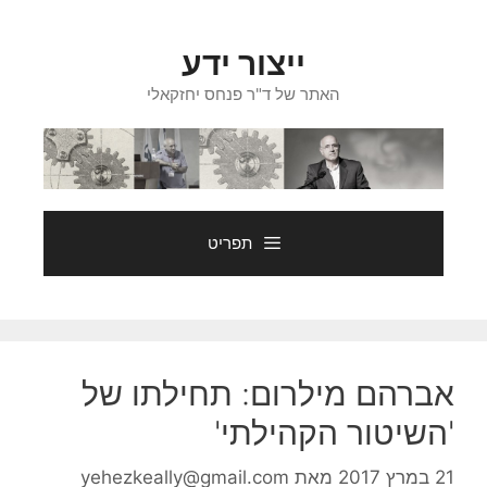
דלג
תוכן
ייצור ידע
האתר של ד"ר פנחס יחזקאלי
תפריט
אברהם מילרום: תחילתו של
'השיטור הקהילתי'
21 במרץ 2017
מאת
yehezkeally@gmail.com