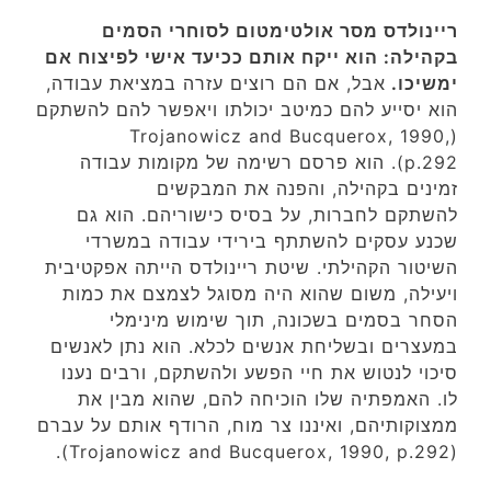
ריינולדס מסר אולטימטום לסוחרי הסמים
בקהילה: הוא ייקח אותם ככיעד אישי לפיצוח אם
ימשיכו.
אבל, אם הם רוצים עזרה במציאת עבודה,
הוא יסייע להם כמיטב יכולתו ויאפשר להם להשתקם
(Trojanowicz and Bucquerox, 1990,
p.292). הוא פרסם רשימה של מקומות עבודה
זמינים בקהילה, והפנה את המבקשים
להשתקם לחברות, על בסיס כישוריהם. הוא גם
שכנע עסקים להשתתף בירידי עבודה במשרדי
השיטור הקהילתי. שיטת ריינולדס הייתה אפקטיבית
ויעילה, משום שהוא היה מסוגל לצמצם את כמות
הסחר בסמים בשכונה, תוך שימוש מינימלי
במעצרים ובשליחת אנשים לכלא. הוא נתן לאנשים
סיכוי לנטוש את חיי הפשע ולהשתקם, ורבים נענו
לו. האמפתיה שלו הוכיחה להם, שהוא מבין את
ממצוקותיהם, ואיננו צר מוח, הרודף אותם על עברם
(Trojanowicz and Bucquerox, 1990, p.292).