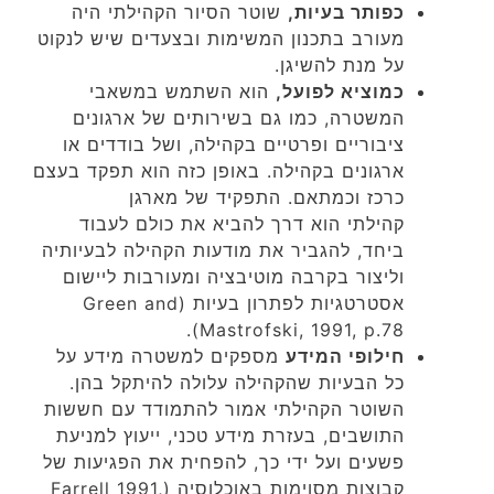
כפותר בעיות,
שוטר הסיור הקהילתי היה
מעורב בתכנון המשימות ובצעדים שיש לנקוט
על מנת להשיגן.
כמוציא לפועל,
הוא השתמש במשאבי
המשטרה, כמו גם בשירותים של ארגונים
ציבוריים ופרטיים בקהילה, ושל בודדים או
ארגונים בקהילה. באופן כזה הוא תפקד בעצם
כרכז וכמתאם. התפקיד של מארגן
קהילתי הוא דרך להביא את כולם לעבוד
ביחד, להגביר את מודעות הקהילה לבעיותיה
וליצור בקרבה מוטיבציה ומעורבות ליישום
אסטרטגיות לפתרון בעיות (Green and
Mastrofski, 1991, p.78).
חילופי המידע
מספקים למשטרה מידע על
כל הבעיות שהקהילה עלולה להיתקל בהן.
השוטר הקהילתי אמור להתמודד עם חששות
התושבים, בעזרת מידע טכני, ייעוץ למניעת
פשעים ועל ידי כך, להפחית את הפגיעות של
קבוצות מסוימות באוכלוסיה (Farrell 1991,