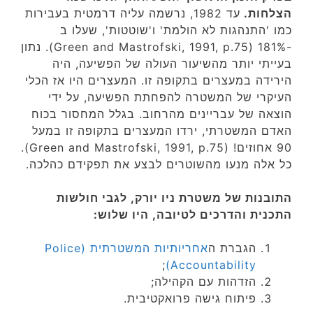
הצלחות.
עד 1982, נרשמה עליה דרמטית בעבירות
כמו 'התנהגות לא הולמת' ו'שוטטות', שעלו ב
-181% (Green and Mastrofski, 1991, p.75). נתון
בעייתי יותר מהשיעור העולה של הפשיעה, היה
הירידה במעצרים בתקופה זו. המעצרים היו אז הכלי
העיקרי של המשטרה להפחתת הפשיעה, על ידי
הוצאה של עבריינים מהרחוב. בגלל המחסור בכוח
האדם המשטרתי, ירדו המעצרים בתקופה זו במעל
90 אחוזים! (Green and Mastrofski, 1991, p.75).
כל אלה מנעו מהשוטרים לבצע את תפקידם כהלכה.
התובנות של משטרת ניו יורק, לגבי חולשות
התכנית והדרכים לטיובה, היו שלוש:
הגברת ה
אחריותיות המשטרתית (Police
;
Accountability)
הזדהות עם הקהילה;
פיתוח גישה פרואקטיבית.