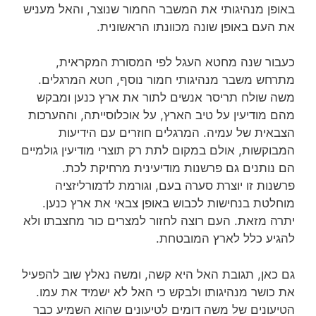
באופן מנהיגותי את המשבר החמור שנוצר, והאל מעניש
את העם באופן שונה מכוונתו הראשונית.
כעבור שנה מחטא העגל לפי המסורת המקראית,
מתרחש משבר מנהיגותי חמור נוסף, חטא המרגלים.
משה שולח תריסר אנשים לתור את ארץ כנען ומבקש
מהם מודיעין על טיב הארץ, על אוכלוסייתה, וההערכות
הצבאית של עמיה. המרגלים חוזרים עם הידיעות
המבוקשות, אולם במקום לתת רק תוצרי מודיעין גולמיים
הם נותנים גם פרשנות מודיעינית מרחיקת לכת.
פרשנות זו יוצרת סערה בעם, וגורמת לדמורליזציה
מוחלטת בנחישות לכבוש באופן צבאי את ארץ כנען.
יתרה מזאת. העם רוצה לחזור למצרים כור מחצבתו ולא
להגיע כלל לארץ המובטחת.
גם כאן, תגובת האל היא קשה, ומשה נאלץ שוב להפעיל
את כושר מנהיגותו ולבקש כי האל לא ישמיד את עמו.
הטיעונים של משה דומים לטיעונים שהוא השמיע כבר