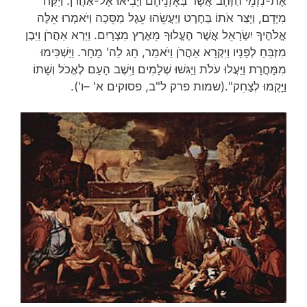
אֶת-נִזְמֵי הַזָּהָב אֲשֶׁר בְּאָזְנֵיהֶם וַיָּבִיאוּ אֶל-אַהֲרֹן. וַיִּקַּח
מִיָּדָם, וַיָּצַר אֹתוֹ בַּחֶרֶט וַיַּעֲשֵׂהוּ עֵגֶל מַסֵּכָה וַיֹּאמְרוּ אֵלֶּה
אֱלֹהֶיךָ יִשְׂרָאֵל אֲשֶׁר הֶעֱלוּךָ מֵאֶרֶץ מִצְרָיִם. וַיַּרְא אַהֲרֹן וַיִּבֶן
מִזְבֵּחַ לְפָנָיו וַיִּקְרָא אַהֲרֹן וַיֹּאמַר, חַג לַה' מָחָר. וַיַּשְׁכִּימוּ
מִמָּחֳרָת וַיַּעֲלוּ עֹלֹת וַיַּגִּשׁוּ שְׁלָמִים וַיֵּשֶׁב הָעָם לֶאֱכֹל וְשָׁתוֹ
וַיָּקֻמוּ לְצַחֵק".(שמות פרק ל"ב, פסוקים א' –ו').