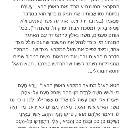
המקראי. המשנה אומרת זאת באופן הבא: "עֲשָׂרָה
נִסְיוֹנוֹת נִסּוּ אֲבוֹתֵינוּ אֶת הַמָּקוֹם בָּרוּךְ הוּא בַמִּדְבָּר,
שֶׁנֶּאֱמַר (במדבר יד), וַיְנַסּוּ אֹתִי זֶה עֶשֶׂר פְּעָמִים וְלֹא
שָׁמְעוּ בְּקוֹלִי (מסכת אבות, פרק ה', משנה ד'). בכל
אותם פעמים, משה נאלץ להתמודד עם האתגר
המנהיגותי, כיצד לנהל את המשבר שהעם חולל מצד
אחד, וכיצד לפייס את האל המקראי מצד שני. במהלך
הדברים הבאים נבחן את מנהיגותו משה בניהול שניים
מהמרידות היותר קשות שהתרחשו במדבר, חטא העגל
וחטא המרגלים.
חטא העגל מתואר במקרא באופן הבא:" "וַיַּרְא הָעָם
כִּי-בֹשֵׁשׁ מֹשֶׁה לָרֶדֶת מִן-הָהָר וַיִּקָּהֵל הָעָם עַל-אַהֲרֹן
וַיֹּאמְרוּ אֵלָיו קוּם עֲשֵׂה-לָנוּ אֱלֹהִים אֲשֶׁר יֵלְכוּ לְפָנֵינוּ כִּי-זֶה
מֹשֶׁה הָאִישׁ אֲשֶׁר הֶעֱלָנוּ מֵאֶרֶץ מִצְרַיִם לֹא יָדַעְנוּ מֶה-הָיָה
לוֹ. וַיֹּאמֶר אֲלֵהֶם אַהֲרֹן, פָּרְקוּ נִזְמֵי הַזָּהָב אֲשֶׁר בְּאָזְנֵי
נְשֵׁיכֶם בְּנֵיכֶם וּבְנֹתֵיכֶם וְהָבִיאוּ, אֵלָי. וַיִּתְפָּרְקוּ כָּל-הָעָם