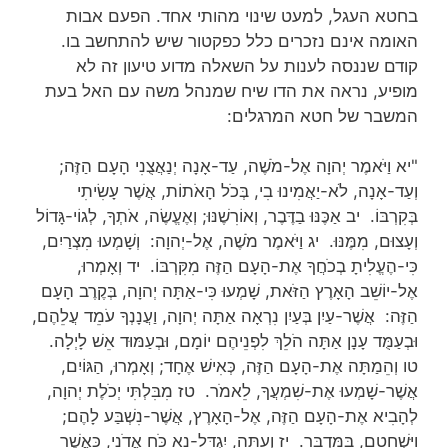
בחטא העגל, למעט שינוי מהותי אחד. הפעם אבות
האומה אינם נזכרים כלל כפקטור שיש להתחשב בו.
קודם שננסה לענות על השאלה מדוע טיעון זה לא
מופיע, נראה את הדו שיח שמנהל משה עם האל בעת
המשבר של חטא המרגלים:
"יא וַיֹּאמֶר יְהוָה אֶל-מֹשֶׁה, עַד-אָנָה יְנַאֲצֻנִי הָעָם הַזֶּה;
וְעַד-אָנָה, לֹא-יַאֲמִינוּ בִי, בְּכֹל הָאֹתוֹת, אֲשֶׁר עָשִׂיתִי
בְּקִרְבּוֹ. יב אַכֶּנּוּ בַדֶּבֶר, וְאוֹרִשֶׁנּוּ; וְאֶעֱשֶׂה, אֹתְךָ, לְגוֹי-גָּדוֹל
וְעָצוּם, מִמֶּנּוּ. יג וַיֹּאמֶר מֹשֶׁה, אֶל-יְהוָה: וְשָׁמְעוּ מִצְרַיִם,
כִּי-הֶעֱלִיתָ בְכֹחֲךָ אֶת-הָעָם הַזֶּה מִקִּרְבּוֹ. יד וְאָמְרוּ,
אֶל-יוֹשֵׁב הָאָרֶץ הַזֹּאת, שָׁמְעוּ כִּי-אַתָּה יְהוָה, בְּקֶרֶב הָעָם
הַזֶּה: אֲשֶׁר-עַיִן בְּעַיִן נִרְאָה אַתָּה יְהוָה, וַעֲנָנְךָ עֹמֵד עֲלֵהֶם,
וּבְעַמֻּד עָנָן אַתָּה הֹלֵךְ לִפְנֵיהֶם יוֹמָם, וּבְעַמּוּד אֵשׁ לָיְלָה.
טו וְהֵמַתָּה אֶת-הָעָם הַזֶּה, כְּאִישׁ אֶחָד; וְאָמְרוּ, הַגּוֹיִם,
אֲשֶׁר-שָׁמְעוּ אֶת-שִׁמְעֲךָ, לֵאמֹר. טז מִבִּלְתִּי יְכֹלֶת יְהוָה,
לְהָבִיא אֶת-הָעָם הַזֶּה, אֶל-הָאָרֶץ, אֲשֶׁר-נִשְׁבַּע לָהֶם;
וַיִּשְׁחָטֵם, בַּמִּדְבָּר. יז וְעַתָּה, יִגְדַּל-נָא כֹּחַ אֲדֹנָי, כַּאֲשֶׁר