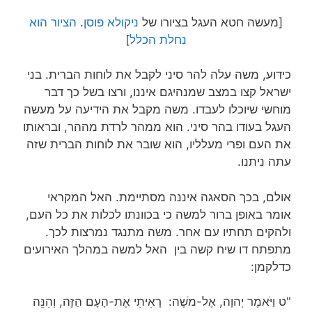
[מעשה חטא העגל בציורו של
ניקולא פוסן
.
הציור הוא
נחלת הכלל
]
כידוע, משה עלה להר סיני לקבל את לוחות הברית. בני
ישראל קצו במצב שמנהיגם איננו, ורצו בשל כך דבר
מוחשי שיוכלו לעבדו. משה מקבל את הידיעה על מעשה
העגל בעודו בהר סיני. הוא ממהר לרדת מההר, ובראותו
את העם ופרי מעלליו, הוא שובר את לוחות הברית שזה
עתה ניתנו.
אולם, בכך הסאגה איננה מסתיימת. האל המקראי
אומר באופן ברור למשה כי בכוונתו לכלות את כל העם,
ולהקים תחתיו עם אחר. משה מתנגד נמרצות לכך.
מתפתח דו שיח קשה בין האל למשה במהלך האירועים
כדלקמן:
"ט וַיֹּאמֶר יְהוָה, אֶל-מֹשֶׁה: רָאִיתִי אֶת-הָעָם הַזֶּה, וְהִנֵּה