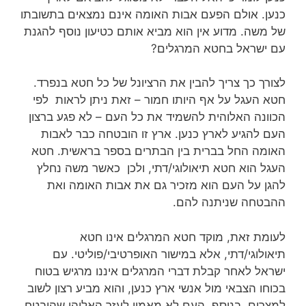
כנען. אולם הפעם אבות האומה אינם נמצאים בתשובתו
של משה. מדוע אין הוא מביא אותם כטיעון נוסף להגנת
עם ישראל בחטא המרגלים?
לצורך כך צריך להבין את הרציונל של כל חטא בנפרד.
חטא העגל על אף היותו חמור – זאת ניתן לראות לפי
הכוונה האלוהית להשמיד את כל העם – לא פגע ברצון
העם להגיע לארץ כנען. ארץ זו הובטחה כבר לאבות
האומה החל בברית בין הבתרים בספר בראשית. חטא
העגל הוא חטא תיאולוגי/דתי, ולכן כאשר משה נחלץ
להגן על העם הוא מזכיר גם את אבות האומה ואת
ההבטחה שניתנה להם.
לעומת זאת, מוקד חטא המרגלים אינו חטא
תיאולוגי/דתי, אלא במישור האופרטיבי/פוליטי. עם
ישראל לאחר קבלת דברי המרגלים איננו מרגיש בטוח
בכוחו הצבאי מול אנשי ארץ כנען, והוא מביע רצון לשוב
למצרים. בנוסף, העם לא מאמין לעזר האלוהי שהובטח