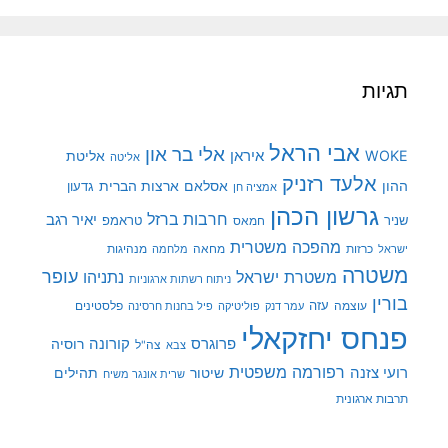
תגיות
אבי הראל
אלי בר און
איראן
WOKE
אליטת
אליטה
אלעד רזניק
ההון
אסלאם
ארצות הברית
גדעון
אמציה חן
גרשון הכהן
חרבות ברזל
יאיר רגב
שניר
טראמפ
חמאס
מהפכה משטרית
מנהיגות
ישראל
כרזות
מחאה
מלחמה
משטרה
עופר
משטרת ישראל
נתניהו
ניתוח רשתות ארגוניות
בורין
עוצמה
עזה
פלסטינים
עמר דנק
פוליטיקה
פיל בחנות חרסינה
פנחס יחזקאלי
קורונה
פרוגרס
רוסיה
צה"ל
צבא
רפורמה משפטית
רועי צזנה
שיטור
תהילים
שרית אונגר משיח
תרבות ארגונית