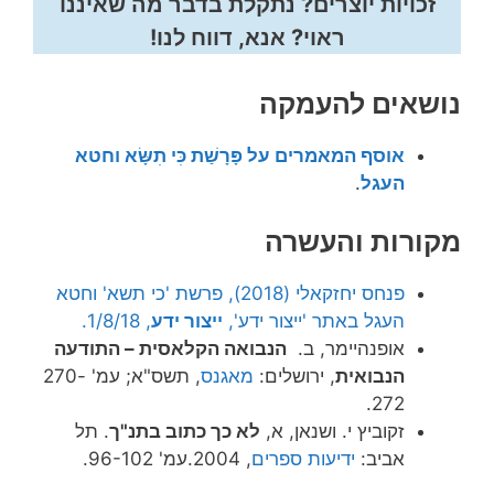
זכויות יוצרים? נתקלת בדבר מה שאיננו
ראוי? אנא, דווח לנו!
נושאים להעמקה
אוסף המאמרים על פָּרָשַׁת כִּי תִשָּׂא וחטא
העגל
.
מקורות והעשרה
פנחס יחזקאלי (2018), פרשת 'כי תשא' וחטא
העגל באתר 'ייצור ידע',
ייצור ידע
, 1/8/18.
אופנהיימר, ב.
הנבואה הקלאסית – התודעה
הנבואית
, ירושלים:
מאגנס
, תשס"א; עמ' 270-
272.
זקוביץ י. ושנאן, א,
לא כך כתוב בתנ"ך
. תל
אביב:
ידיעות ספרים
, 2004.עמ' 96-102.