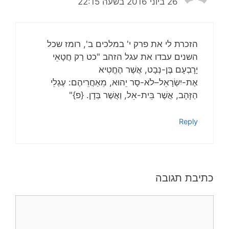
26 ביוני 2016 בשעה 22:15
הזכרת לי את פרק י' במלכים ב', רומז שכל
השנים עבדו את עגל הזהב "כט רַק חֲטָאֵי
יָרָבְעָם בֶּן-נְבָט, אֲשֶׁר הֶחֱטִיא
אֶת-יִשְׂרָאֵל–לֹא-סָר יֵהוּא, מֵאַחֲרֵיהֶם: עֶגְלֵי
הַזָּהָב, אֲשֶׁר בֵּית-אֵל, וַאֲשֶׁר בְּדָן. {פ}"
Reply
כתיבת תגובה
תגובה