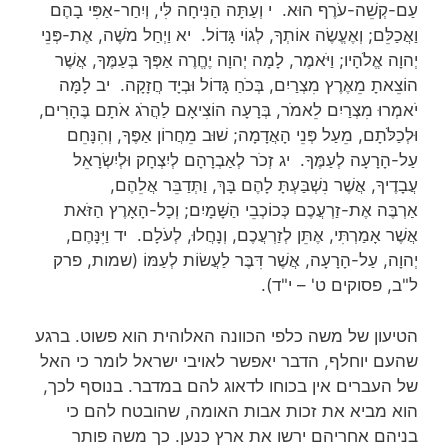
עַם-קְשֵׁה-עֹרֶף הוּא. י וְעַתָּה הַנִּיחָה לִּי, וְיִחַר-אַפִּי בָהֶם
וַאֲכַלֵּם; וְאֶעֱשֶׂה אוֹתְךָ, לְגוֹי גָּדוֹל. יא וַיְחַל מֹשֶׁה, אֶת-פְּנֵי
יְהוָה אֱלֹהָיו; וַיֹּאמֶר, לָמָה יְהוָה יֶחֱרֶה אַפְּךָ בְּעַמֶּךָ, אֲשֶׁר
הוֹצֵאתָ מֵאֶרֶץ מִצְרַיִם, בְּכֹחַ גָּדוֹל וּבְיָד חֲזָקָה. יב לָמָּה
יֹאמְרוּ מִצְרַיִם לֵאמֹר, בְּרָעָה הוֹצִיאָם לַהֲרֹג אֹתָם בֶּהָרִים,
וּלְכַלֹּתָם, מֵעַל פְּנֵי הָאֲדָמָה; שׁוּב מֵחֲרוֹן אַפֶּךָ, וְהִנָּחֵם
עַל-הָרָעָה לְעַמֶּךָ. יג זְכֹר לְאַבְרָהָם לְיִצְחָק וּלְיִשְׂרָאֵל
עֲבָדֶיךָ, אֲשֶׁר נִשְׁבַּעְתָּ לָהֶם בָּךְ, וַתְּדַבֵּר אֲלֵהֶם,
אַרְבֶּה אֶת-זַרְעֲכֶם כְּכוֹכְבֵי הַשָּׁמָיִם; וְכָל-הָאָרֶץ הַזֹּאת
אֲשֶׁר אָמַרְתִּי, אֶתֵּן לְזַרְעֲכֶם, וְנָחֲלוּ, לְעֹלָם. יד וַיִּנָּחֶם,
יְהוָה, עַל-הָרָעָה, אֲשֶׁר דִּבֶּר לַעֲשׂוֹת לְעַמּוֹ (שמות, פרק
ל"ב, פסוקים ט' – י"ד).
הטיעון של משה כלפי הכוונה האלוהית הוא פשוט. ברגע
שהעם יוחלף, הדבר יאפשר לאויבי ישראל לומר כי האל
של העברים אין בכוחו לדאוג להם במדבר. בנוסף לכך,
הוא מביא את זכות אבות האומה, שהובטח להם כי
בניהם אחריהם ירשו את ארץ כנען. כך משה פותר