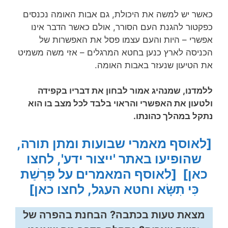
כאשר יש למשה את היכולת, גם אבות האומה נכנסים
כפקטור להגנת העם הסורר, אולם כאשר הדבר אינו
אפשרי – היות והעם עצמו פסל את האפשרות של
הכניסה לארץ כנען בחטא המרגלים – אזי משה משמיט
את הטיעון שנעזר באבות האומה.
ללמדנו, שמנהיג אמור לבחון את דבריו בקפידה
ולטעון את האפשרי והראוי בלבד לכל מצב בו הוא
נתקל במהלך כהונתו.
[לאוסף מאמרי שבועות ומתן תורה,
שהופיעו באתר 'ייצור ידע', לחצו
כאן]
[לאוסף המאמרים על פָּרָשַׁת
כִּי תִשָּׂא וחטא העגל, לחצו כאן]
מצאת טעות בכתבה? הבחנת בהפרה של