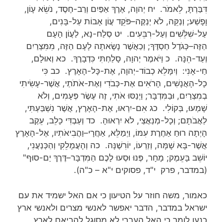
דִּבַּרְתָּ, לֵאמֹר. יח יְהוָה, אֶרֶךְ אַפַּיִם וְרַב-חֶסֶד, נֹשֵׂא עָו‍ֹן,
וָפָשַׁע; וְנַקֵּה, לֹא יְנַקֶּה–פֹּקֵד עֲו‍ֹן אָבוֹת עַל-בָּנִים,
עַל-שִׁלֵּשִׁים וְעַל-רִבֵּעִים. יט סְלַח-נָא, לַעֲו‍ֹן הָעָם
הַזֶּה–כְּגֹדֶל חַסְדֶּךָ; וְכַאֲשֶׁר נָשָׂאתָה לָעָם הַזֶּה, מִמִּצְרַיִם
וְעַד-הֵנָּה. כ וַיֹּאמֶר יְהוָה, סָלַחְתִּי כִּדְבָרֶךָ. כא וְאוּלָם,
חַי-אָנִי: וְיִמָּלֵא כְבוֹד-יְהוָה, אֶת-כָּל-הָאָרֶץ. כב כִּי
כָל-הָאֲנָשִׁים, הָרֹאִים אֶת-כְּבֹדִי וְאֶת-אֹתֹתַי, אֲשֶׁר-עָשִׂיתִי
בְמִצְרַיִם, וּבַמִּדְבָּר; וַיְנַסּוּ אֹתִי, זֶה עֶשֶׂר פְּעָמִים, וְלֹא
שָׁמְעוּ, בְּקוֹלִי. כג אִם-יִרְאוּ, אֶת-הָאָרֶץ, אֲשֶׁר נִשְׁבַּעְתִּי,
לַאֲבֹתָם; וְכָל-מְנַאֲצַי, לֹא יִרְאוּהָ. כד וְעַבְדִּי כָלֵב, עֵקֶב
הָיְתָה רוּחַ אַחֶרֶת עִמּוֹ, וַיְמַלֵּא, אַחֲרָי–וַהֲבִיאֹתִיו, אֶל-הָאָרֶץ
אֲשֶׁר-בָּא שָׁמָּה, וְזַרְעוֹ, יוֹרִשֶׁנָּה. כה וְהָעֲמָלֵקִי וְהַכְּנַעֲנִי,
יוֹשֵׁב בָּעֵמֶק; מָחָר, פְּנוּ וּסְעוּ לָכֶם הַמִּדְבָּר–דֶּרֶךְ יַם-סוּף"
(במדבר, פרק י"ד, פסוקים י"א – כ"ה).
כאמור, משה חוזר על הטיעון כי אם האל ישמיד את עם
ישראל במדבר, הדבר יאפשר לאנשי מצרים ולאנשי ארץ
כנען לומר כי האל העברי לא מסוגל להביאם לארץ