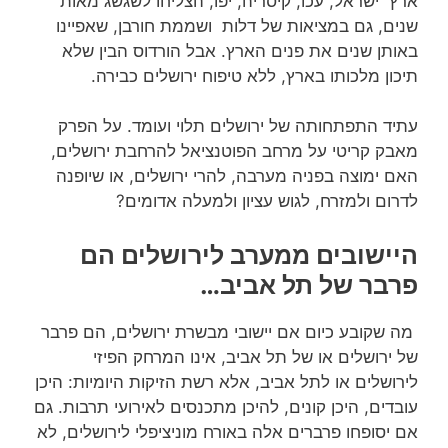
ארץ ישראל, עכו, קיסריה, יפו, הצליחו לשגשג מאות
שנים, גם במציאות של דלות ושממת חורבן, שאפיינו
באותן שנים את פנים הארץ. אבל הורדוס הבין שלא
תיכון מלכותו בארץ, ללא טיפוח ירושלים כבירה.
עתיד התפתחותה של ירושלים תלוי ועומד. על הפרק
מאבק קריטי על מרחב הפוטנציאל להרחבת ירושלים,
האם ימוצה בפניה מערבה, להרי ירושלים, או שיופנה
לדרום ולמזרח, לגוש עציון ולמעלה אדומים?
היישובים ממערב לירושלים הם
פרבר של תל אביב…
מה שקובע כיום אם יישובי מבשרת ירושלים, הם פרבר
של ירושלים או של תל אביב, אינו המרחק הפיזי
לירושלים או לתל אביב, אלא רשת הזיקות היומיות: היכן
עובדים, היכן קונים, להיכן מתכנסים לאירועי תרבות. גם
אם יסופחו פרברים אלה באורח מוניציפלי לירושלים, לא