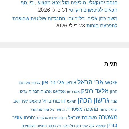
פנחס יחזקאלי: מיליציה מול צבא מקצועי, בין סף
הכאוס לקיפאון בירוקרטי
31 ביולי 2026
משה כהן אליה: רל"ביזם: התנגדות פוליטית שהופכת
להפרעה בזהות
28 ביולי 2026
תגיות
אבי הראל
אלי בר און
איראן
WOKE
אליטת
אליטה
אלעד רזניק
ההון
אסלאם
ארצות הברית
גדעון
אמציה חן
גרשון הכהן
חרבות ברזל
יאיר רגב
שניר
טראמפ
חמאס
מהפכה משטרית
מנהיגות
ישראל
כרזות
מחאה
מלחמה
משטרה
עופר
משטרת ישראל
נתניהו
ניתוח רשתות ארגוניות
בורין
עוצמה
עזה
פלסטינים
עמר דנק
פוליטיקה
פיל בחנות חרסינה