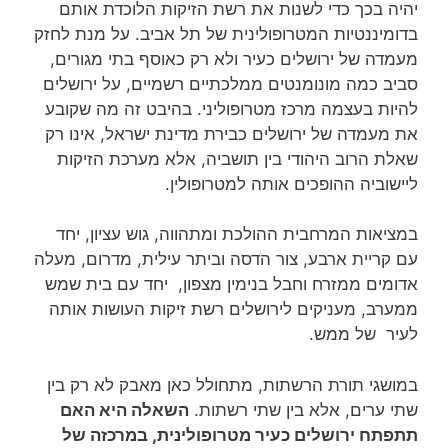
יהיה בכך כדי לשנות את רשת הזיקות הלוכדת אותם
בדומיננטיות המטרופולינית של תל אביב. על מנת לחזק
מעמדה של ירושלים כעיר ולא רק כאוסף בתי מגורים,
סביב כמה מונומנטים ממלכתיים רשמיים, על ירושלים
להיות בעצמה מרכז מטרופוליני. בהיבט זה מה שקובע
את מעמדה של ירושלים כבירת מדינת ישראל, אינו רק
שאלת הרוב היהודי בין תושביה, אלא מערכת הזיקות
ליישוביה ההופכים אותה למטרופולין.
במציאות המרחבית ההולכת ומתהווה, גוש עציון, יחד
עם קריית ארבע, צור הדסה וביתר עילית, מדרום, מעלה
אדומים ממזרח וחבל בנימין מצפון, יחד עם בית שמש
ממערב, מעניקים לירושלים רשת זיקות העושות אותה
לעיר של ממש.
במושגי תורת הרשתות, מתחולל כאן מאבק לא רק בין
שתי ערים, אלא בין שתי רשתות.
השאלה היא האם
תתפתח ירושלים כעיר מטרופולינית, במרכזה של