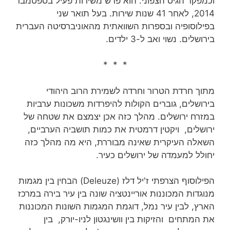
וכמפקד הגיס הצפוני. הוא פרש משירות פעיל בספטמבר
2014, לאחר 41 שנות שירות‏. בעל תואר שני
בפילוסופיה ובספרות השוואתית מהאוניברסיטה העברית
בירושלים. נשוי ואב ל-3 ילדים.
* * *
מתוך חרדת הטרור וחרדה לשמירת הרוב היהודי
בירושלים, גוברים הקולות להיפרדות משכונות ערביות
במזרח ירושלים. מהלך כזה אכן יצמצם את שטחה של
ירושלים, ויקטין דרמטית את כמות תושביה הערביים,
השאלה העיקרית שאינה מבוררת, היא מה מהלך כזה
יחולל למעמדה של ירושלים כעיר.
הפילוסוף הצרפתי ז'יל דלז (Deleuze) הבחין בין מגמות
מנוגדות המכוננות אוריינטציה שונה בין עיר בירה במרכז
הארץ, לבין עיר נמל, דוגמת המגמות השונות המכוננות
את המתחים והזיקות בין וושינגטון לניו-יורק, בין