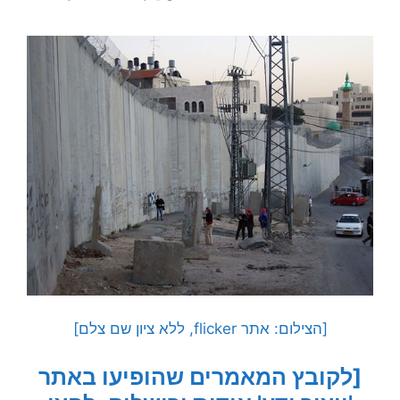
[הצילום: אתר flicker, ללא ציון שם צלם]
[לקובץ המאמרים שהופיעו באתר