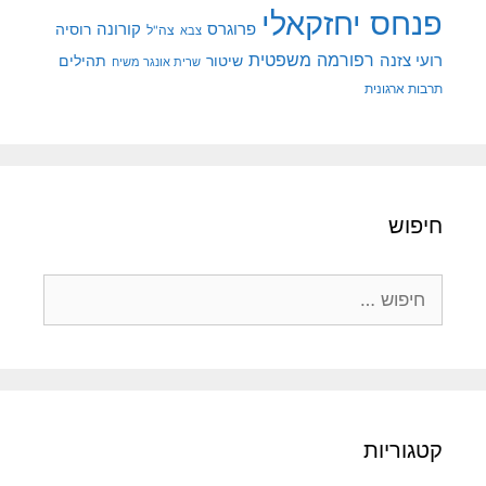
פנחס יחזקאלי
קורונה
פרוגרס
רוסיה
צה"ל
צבא
רפורמה משפטית
רועי צזנה
שיטור
תהילים
שרית אונגר משיח
תרבות ארגונית
חיפוש
חיפוש:
קטגוריות