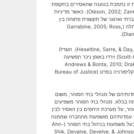
 סוהר סופר ביטחוניים (Craig, 2008). מדיניות זו נתמכת בטענה שהאסירים בתקופת
מאסרם נמצאים "בקיפאון התנהגותי" (Oleson, 2002; Zamble & Porporini, 1990). כאשר מדיניות
תי וארגוני של תקשורת פתוחה בין
הסגל לבין האסירים, שכוללת מתן לגיטימציה של האסירים להנהלה (Garrabine, 2005; Ross,
Diam
השיקום חזר להיות גורם בעל משמעות בניהול בתי סוהר (Heseltine, Sarre, & Day, 2011). הוגדלו
התקציבים של תוכניות השיקום בבתי הסוהר (Scott-Hoyward, 2009) וירדו באופן ניכר הפשיעה
ות ממנה (Andrews & Bonta, 2010; Drake, Aos, & Miller,
2009). יש דיווחים על ירידה במספר האסירים בארה"ב בכלל ובקליפורניה בפרט (Bureau of Justice
דותיהם של מנהלי בתי הסוהר, משום
ומה בכלא. מנהלי בתי הסוהר משפיעים
הר, על מערכת היחסים בין האסיר לבין
לא. עמדותיהם מושפעות מהחברה שממנה
הגיעו, מחוויותיהם ומניסיונם המקצועי, ולכן הן משמשות מתווך בעל משמעות בניהול בתי הסוהר (Ahn-
Shik, Devalve, Develve, & Johns