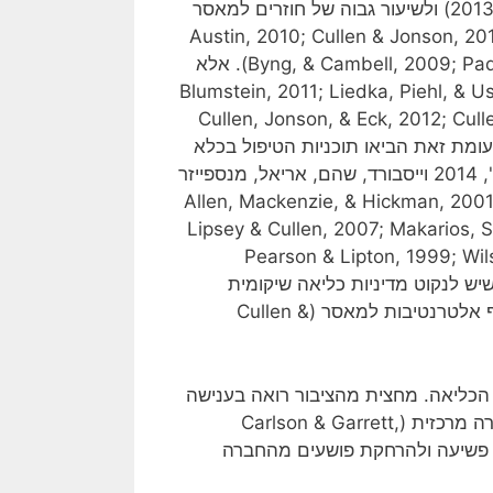
2012), לעלייה דרסטית במספר הכלואים (ICPS, 21 בנובמבר, 2013) ולשיעור גבוה של חוזרים למאסר
 Austin, 2010; Cullen & Jonson, 2012; Howerton, Burnett,
Byng, & Cambell, 2009; Padfield & Maruna, 2006; Wartna et al., 2010; Wong, 2011). אלא
ור הכליאה לא הביאה לידי ירידה בפשיעה (Blumstein, 2011; Liedka, Piehl, & Useem,
(Cullen, Jonson, & Eck, 2012; Cullen, Jonson, & Nagin,
ש עדויות שהמאסר כלל אינו מרתיע (Ritchie, 2011). לעומת זאת הביאו תוכניות הטיפול בכלא
לירידה ניכרת בשיעור החוזרים למאסר (המועדות) (וייסבורד ואח', 2014 וייסבורד, שהם, אריאל, מנספייזר
2; תימור, 2006; 2011; Allen, Mackenzie, & Hickman, 2001; Aos, 2011;
Lipsey & Cullen, 2007; Makarios, S
Pearson & Lipton, 1999; Wil
תפיסה שיש לנקוט מדיניות כליאה שיקומית
(Pollock, Hogan, Lambert, Ross, & Sunat, 2012) ולהעדיף אלטרנטיבות למאסר (Cullen &
ת הכליאה. מחצית מהציבור רואה בענישה
מטרה עיקרית של כליאה, ואילו חמישית ממנו רואה בשיקום מטרה מרכזית (Carlson & Garrett,
עת פשיעה ולהרחקת פושעים מהחברה