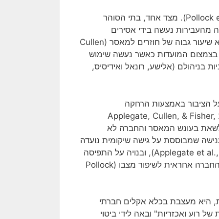
אם כן, החברה אמביוולנטית כלפי מטרות הכליאה (Pollock et al., 2012). מצד אחד, בתי הסוהר
וה מהעבירות נעשה בידי אסירים
משוחררים (Cullen, 2007; Nagin, 2012; Tonry, 2012) ונמצא שיעור גבוה של חוזרים למאסר (Cullen
ה גבוהים בצמצום המועדות כאשר נעשה שימוש
ות בניהולם (אלישע, רונאל ואידיסיס,
ל הציבור באמצעות הרחקה
(Applegate, Cullen, & Fisher
ליו לשאת בעונש המאסר והחברה לא
Pollock). לעומתה מדיניות ענישה שמבוססת על גישה שיקומית נועדה
לטפל בעבריינות שמקורה בפתולוגיה אישית או חברתית (Applegate et al., 2002), ובנויה על התפיסה
שלעבריין יכולת התמודדות נמוכה בשל מעמדו החברתי הנמוך והחברה אחראית לשיפור מצבו (Pollock
ת, היא מעצבת בכלא אקלים חברתי
של רוע ואכזריות" ובאה לידי ביטוי