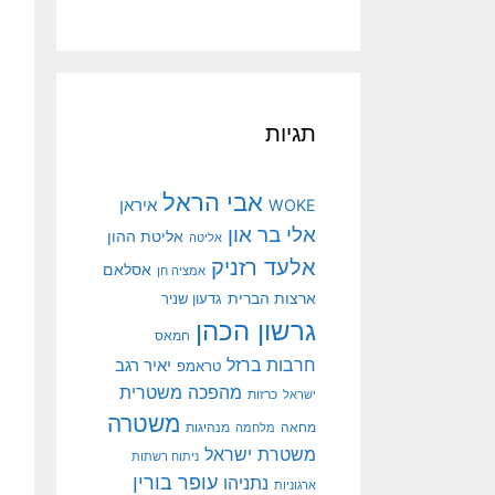
תגיות
אבי הראל
איראן
WOKE
אלי בר און
אליטת ההון
אליטה
אלעד רזניק
אסלאם
אמציה חן
ארצות הברית
גדעון שניר
גרשון הכהן
חמאס
חרבות ברזל
יאיר רגב
טראמפ
מהפכה משטרית
ישראל
כרזות
משטרה
מנהיגות
מחאה
מלחמה
משטרת ישראל
ניתוח רשתות
עופר בורין
נתניהו
ארגוניות