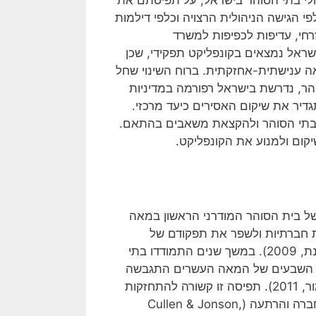
 הגישה הניהולית הרצויה וכלפי דילמות
זרחי, עדיפות לכפיפות למשרד
שראל נמצאים בקונפליקט תפקידי, שכן
ה ענישתית-אחזקתית. ברוח השינוי שחל
ר, נדרשת בישראל רפורמה במדיניות
דיר את שיקום האסירים כיעד מרכזי.
ות בתי הסוהר ולהקצאת משאבים בהתאם.
קום ולמנוע את הקונפליקט.
ל בית הסוהר המודרני הראשון במאה
ות חברתיות ולשפר את תפקודם של
האנשים החלשים והמזיקים בחברה (שוהם, שביט, קאבאליון ועינת, 2009). במשך שנים התמודדו בתי
ות השבעים של המאה העשרים התגבשה
התפיסה שבית הסוהר אינו מוסד מתאים לשיקום עבריינים (תימור, 2011). תפיסה זו קשורה להתחזקות
הגישה הענישתית, לעיצוב מדיניות של כליאה לשם הרחקה מהחברה והרתעה (Cullen & Jonson,