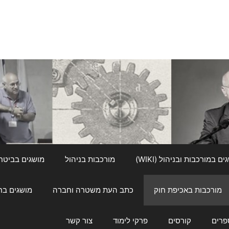
ם במורכבות ובניהול (WIKI)
מורכבות בניהול
מושגים בביטחון ל
מורכבות באכיפת חוק
כתב העת משטרה וחברה
מושגים בחינוך
פרים
קורסים
פרקי לימוד
צור קשר