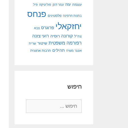
עוצמה
עזה
עמר דנק
פוליטיקה
פיל
פנחס
פלסטינים
בחנות חרסינה
יחזקאלי
פרוגרס
צבא
קורונה
רועי צזנה
רוסיה
צה"ל
רפורמה משפטית
שיטור
שרית
תהילים
אונגר משיח
תרבות ארגונית
חיפוש
חיפוש: