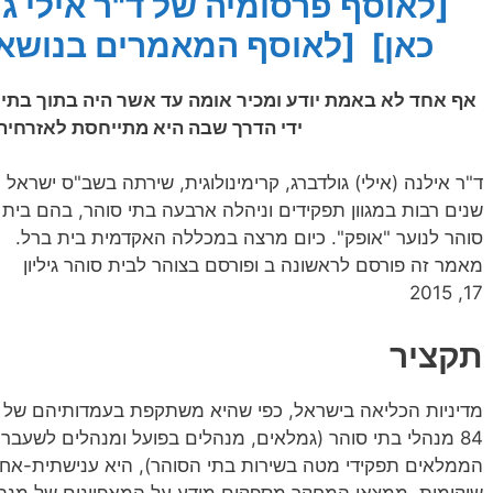
[לאוסף פרסומיה של ד"ר אילי ג
כאן]
[לאוסף המאמרים בנושא ש
אף אחד לא באמת יודע ומכיר אומה עד אשר היה בתוך בתי
ידי הדרך שבה היא מתייחסת לאזרחיה,
ד"ר אילנה (אילי) גולדברג, קרימינולוגית, שירתה בשב"ס ישראל
שנים רבות במגוון תפקידים וניהלה ארבעה בתי סוהר, בהם בית
סוהר לנוער "אופק". כיום מרצה במכללה האקדמית בית ברל.
מאמר זה פורסם לראשונה ב ופורסם בצוהר לבית סוהר גיליון
17, 2015
תקציר
מדיניות הכליאה בישראל, כפי שהיא משתקפת בעמדותיהם של
84 מנהלי בתי סוהר (גמלאים, מנהלים בפועל ומנהלים לשעבר
הממלאים תפקידי מטה בשירות בתי הסוהר), היא ענישתית-אח
שיקומית. ממצאי המחקר מספקים מידע על המאפיינים של מנה