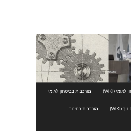
אומי (WIKI)
מורכבות בביטחון לאומי
 (WIKI)
מורכבות בחינוך