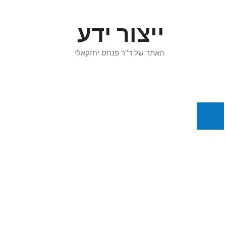
דלג
תוכן
ייצור ידע
האתר של ד"ר פנחס יחזקאלי