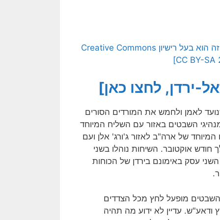
[הצילום הועלה לויקיפדיה ע"י World Economic Forum. קובץ זה הוא בעל רישיון Creative Commons
-ירדן, לחצו כאן]
נועד לאמן ולחמש את המורדים הסורים
 מנהיגי השבטים באזור עם השליח המיוחד
מיוחד של ארה"ב לאזור ג'ורג' אלן ועם
 חודש אוקטובר. השיחות נוהלו בשני
השני עסק באימונם בירד
ן של הכוחות
.
 השבטים מופעל לחץ מכל הצדדים
ודאע"ש. עדיין לא ידוע מה תהיה