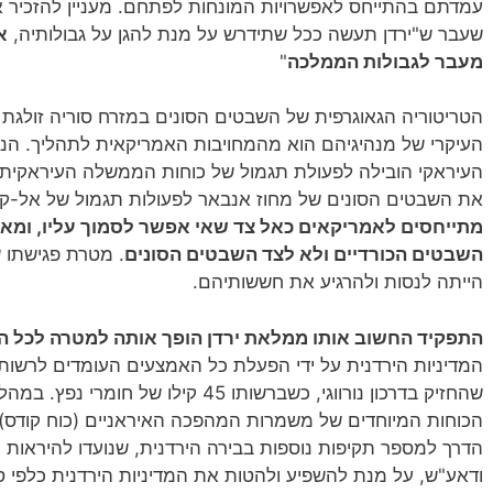
עמדתם בהתייחס לאפשרויות המונחות לפתחם. מעניין להזכיר 
שעבר ש"ירדן תעשה ככל שתידרש על מנת להגן על גבולותיה,
א
מעבר לגבולות הממלכה
"
הטריטוריה הגאוגרפית של השבטים הסונים במזרח סוריה זולגת
העיקרי של מנהיגיהם הוא מהמחויבות האמריקאית לתהליך. הנ
העיראקי הובילה לפעולת תגמול של כוחות הממשלה העיראקית ש
את השבטים הסונים של מחוז אנבאר לפעולות תגמול של אל-קע
מתייחסים לאמריקאים כאל צד שאי אפשר לסמוך עליו, ומא
השבטים הכורדיים ולא לצד השבטים הסונים
. מטרת פגישתו 
הייתה לנסות ולהרגיע את חששותיהם.
התפקיד החשוב אותו ממלאת ירדן הופך אותה למטרה לכל ה
המדיניות הירדנית על ידי הפעלת כל האמצעים העומדים לרשות
שהחזיק בדרכון נורווגי, כשברשותו 45 ק
הכוחות המיוחדים של משמרות המהפכה האיראניים (כוח קודס)
הדרך למספר תקיפות נוספות בבירה הירדנית, שנועדו להיראות כא
ודאע"ש, על מנת להשפיע ולהטות את המדיניות הירדנית כלפי סו