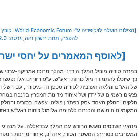
להפצה, תחת רישיון זהה, גרסה: CC BY-SA 2.0]
[לאוסף המאמרים על יחסי ישראל
במזרח סוריה מוביל המלך הירדני מהלך מרוכז אמריקני-ערבי ש
כך שיוכלו להתמודד מול כוחות דאע"ש. ע"פ דיווחים אלו נפגשו
של האו"ם והליגה הערבית לסוריה סטפן דה-מיסורה, עם השליח ה
נציגים רשמיים של ירדן ושל איחוד מדינות המפרץ בז'נבה במהלך
חלקים: החלק האחד עסק בפתרון פוליטי אפשרי בסוריה והחלק 
המקומיים חימושם והכנתם ללחימה אל מול כוחות דאע"ש באזור
מנהיגי השבטים נפגשו החודש עם המלך עבדאללה. על מנהיגי
המעורבים בסוריה: המשטר הסורי, ארה"ב, איחוד מדינות המפרץ 