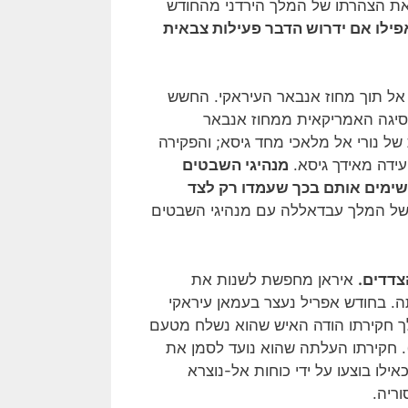
את הצהרתו של המלך הירדני מהחודש
פילו אם ידרוש הדבר פעילות צבאית
 אל תוך מחוז אנבאר העיראקי. החשש
סיגה האמריקאית ממחוז אנבאר
ל נורי אל מלאכי מחד גיסא; והפקירה
ידה מאידך גיסא.
מנהיגי השבטים
שימים אותם בכך שעמדו רק לצד
של המלך עבדאללה עם מנהיגי השבטים
צדדים.
איראן מחפשת לשנות את
ה. בחודש אפריל נעצר בעמאן עיראקי
ילו של חומרי נפץ. במהלך חקירתו הודה האיש שהוא נשלח מטעם
. חקירתו העלתה שהוא נועד לסמן את
ילו בוצעו על ידי כוחות אל-נוצרא
ריה.