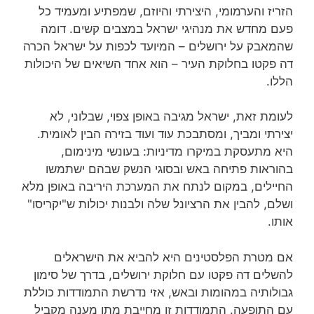
הזריז והערמומי, היצירתי והיוזם, שמפתיע ומעמיד כל
פעם מחדש את מנהיגי ישראל במצבים קשים. דומה
שהמאבק על ירושלים – המיועד לכפות על ישראל הכרה
דה פקטו בחלוקת העיר – הוא אחד השיאים של היכולות
הללו.
לעומת זאת, ישראל מגיבה באופן צפוי, שבלוני, לא
יצירתי ומביך, ומסתבכת עוד ועוד בזירה הבין לאומית.
היא מתעסקת במיקרו מדיניות: בעונשי מינימום,
בהוראות פתיחה באש ובסוגי הנשק שבהם ישתמשו
החיילים, במקום לנתח את המערכת היריבה באופן מלא
ושלם, להבין את הרציונל שלה ולבנות יכולות ש"יקריסו"
אותו.
אם מטרת הפלסטינים היא להביא את הישראלים
להשלים דה פקטו עם חלוקת ירושלים, בדרך של סימון
גבולותיה במהומות ובאש, אזי נדרשת התמודדות כוללת
עם התופעה. התמודדות זו מחייבת מתן מענה מקביל