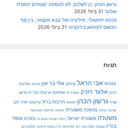
גרשון הכהן: כן לשלום, לא לנוסחה 'שטחים תמורת
שלום'
31 ביולי 2026
פנחס יחזקאלי: מיליציה מול צבא מקצועי, בין סף
הכאוס לקיפאון בירוקרטי
31 ביולי 2026
תגיות
אבי הראל
אלי בר און
איראן
WOKE
אליטת
אליטה
אלעד רזניק
ההון
אסלאם
ארצות הברית
גדעון
אמציה חן
גרשון הכהן
חרבות ברזל
יאיר רגב
שניר
טראמפ
חמאס
מהפכה משטרית
מנהיגות
ישראל
כרזות
מחאה
מלחמה
משטרה
עופר
משטרת ישראל
נתניהו
ניתוח רשתות ארגוניות
בורין
עוצמה
עזה
פלסטינים
עמר דנק
פוליטיקה
פיל בחנות חרסינה