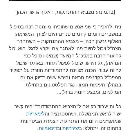
[בתמונה: מצביא ההתנתקות, האלוף גרשון הכהן]
ניתן להזכיר כי שני אנשים שהוכיחו מיומנות רבה בטיפול
במשברים דומים קודמים פנויים היום לצורך המשימה:
האלוף גרשון הכהן – מצביא ההתנתקות – השתחרר
מצה"ל ויכול להיות פנוי לאתגר אם ייקרא לדגל. הוא יכול
להיעזר הרבה במפכ"ל המיועד (שמינויו סוכל כפי
הנראה), גל הירש, שיכול לפעול תחתיו באתגר שיכול
להוות עבורו הכנה מצוינת להתמודדות חוזרת על תפקיד
המפכ"ל בקדנציה הבאה (הירש עשה בדיוק את זה
במהלך העימות המזוין נגד הפלסטינים בתחילת
המילניום, ומבצע חומת ברזל)…
כל זה יעבוד רק אם ל"מצביא ההתמודדות" יהיה קשר
ישיר לראש הממשלה, ושהסטגנציה וה
ליניאריות
שמאפיינים היום את התנהלות הצמרת הביטחונית
בתחום זה, יתחלפו ב
יצירתיות
וב
דינאמיות
.