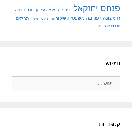
פנחס יחזקאלי
קורונה
פרוגרס
רוסיה
צה"ל
צבא
רפורמה משפטית
רועי צזנה
שיטור
תהילים
שרית אונגר משיח
תרבות ארגונית
חיפוש
חיפוש:
קטגוריות