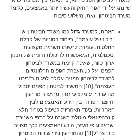
למשרד לביטחון הפנים הוא, כי מאמץ בין־מערכתי כדאי
שיונהג על ידי הגוף החזק והעשיר יותר באמצעים, כלומר
משרד הביטחון. זאת, משלוש סיבות:
האחת
,
למשרד גדול כמו משרד הביטחון יש
"ריכוז של עוצמה", בייחוד בסוגיות של קבלת
החלטות. עומדת לרשותו תשתית מקצועית
וטכנולוגית, המאפשרת לו יכולת חיונית של תכנון
ארוך טווח, שאינה קיימת במשרד לביטחון
הפנים. על כן, העברת הגופים הרלוונטיים
למשרד לביטחון הפנים עלולה לפגום ב"ריכוז
העוצמה".[10] המשרד לביטחון הפנים יסבול
מהיעדר ידע מקצועי זמין ומהיעדר מודיעין,
ותיווצר הפרדה בין הידע והאמצעים לבין
האחריות: בעוד האחריות לטיפול בטרור הלא
קונבנציונאלי מוטלת בשגרה על כתפי משטרת
ישראל וגופי העזר, הידע והאמצעים לכך מצויים
בידי צה"ל[11] (והמודיעין בידי שירות הביטחון