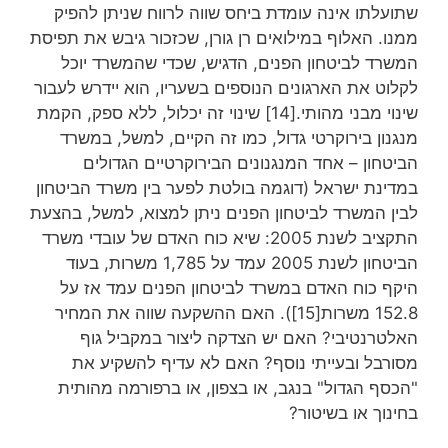
שתועלתו אינה עומדת ביחס שווה לרווח שניתן להפיק
ממנו. האלוף במילואים רן גורן, שכזכור גיבש את תפיסת
המשרד לביטחון הפנים, הדגיש, שכדי שהמשרד יוכל
לקלוט את הארגונים הנוספים בשעריו, הוא יידרש לעבור
שינוי מבני מהותי.[14] שינוי זה יכלול, ללא ספק, הקמת
מנגנון בירוקרטי גדול, כמו זה הקיים, למשל, במשרד
הביטחון – אחד המנגנונים הבירוקרטיים הגדולים
במדינת ישראל (דוגמה בולטת לפער בין משרד הביטחון
לבין המשרד לביטחון הפנים ניתן למצוא, למשל, בהצעת
התקציב לשנת 2005: שיא כוח האדם של עובדי משרד
הביטחון לשנת 2005 עמד על 1,785 משרות, בעוד
היקף כוח האדם במשרד לביטחון הפנים עמד אז על
152.8 משרות[15]). האם ההשקעה שווה את המחיר
האלטרנטיבי? האם יש הצדקה ליצור במקביל גוף
מסורבל ובעייתי נוסף? האם לא עדיף להשקיע את
"הכסף הגדול" בנגב, או בצפון, או ברפורמה מהותית
בחינוך או בשיטור?