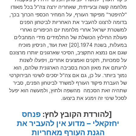
מלחמה קשה ובעייתית, שאחריה ירצה צה"ל בכל מאודו
"להיפטר" מפיקוד העורף, על המחיר הכספי הכרוך בכך,
בדומה לרצונו להעביר את האחריות לביטחון הפנים
למשטרת ישראל אחרי מלחמת יום הכיפורים ואחרי
פעולת החילוץ הכושלת של התלמידים מידי המחבלים
במעלות, בשנת 1974.[20] זאת ועוד, הניסיון מוכיח
שגם אם נמצא התקציב, הסיכוי שארגונים יוותרו מרצונם
על סמכויות, תקנים ואמצעים אחרים, ויפעלו לשנות
לרעתם את מאזן הכוח בסביבה הארגונית שלהם, הוא
נמוך ביותר. על כן, גם אם צה"ל יסכים לשינוי הבירוקרטי
של העברת פיקוד העורף למשרד לביטחון הפנים, סביר
שתהיה זאת הסכמה מהשפה ולחוץ, ולמעשה הוא יפעל
לסכל שינוי זה וימנע את ביצועו.
[להורדת הקובץ לחץ:
פנחס
יחזקאלי – מדוע אין להעביר את
הגנת העורף מאחריות