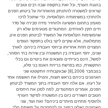
בהגנת העורף, וכל זאת בתקופה שבה רבים וטובים
קוראים למשטרה להתנתק מהאחריות על ביטחון הפנים
ולהתרכז במשימותיה הקלאסיות, כדי שתוכל לרכז
מאמץ בתחום הפשיעה ולהחזיר מידה סבירה של סדר
חיים תקין לאזרחים. המתנגדים מטעימים שלא רק
שהמשימות הקלאסיות של המשרד לביטחון הפנים אינן
מתמלאות, אלא שקיים ליקוי בולט בתפקוד הגופים
המצויים תחת אחריותו וביחסי העבודה ביניהם: לאורך
שנים, יחסי העבודה בין המשטרה ובין שירות בתי הסוהר,
למשל, הינם בעייתיים ומוצאים את ביטויים גם בכלי
התקשורת, כמו בפרשת בריחת האנס בני סלע,
בנובמבר 2006,[8] שבעקבותיה התקוטטו שני
הארגונים ביניהם בראש חוצות, והטילו את האשמה אחד
על רעהו. אם אלה יחסי העבודה בתוך המשרד לביטחון
הפנים, אומרים המתנגדים, למה לסכן את היחסים
הטובים השוררים כיום בין המשטרה לפיקוד העורף
ולהוסיף מתחים מיותרים ביניהם? זאת ועוד, שני
הארגונים ייאלצו במצב זה להתחרות על תשומת הלב