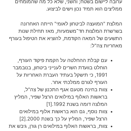
ערובה ליישום בשטח; והשני, שלא כל מה שהמומחים
ממליצים הוא תמיד נכון וישים לביצוע.
המלצת "המועצה לביטחון לאומי" הייתה האחרונה
בשרשרת המלצות חד־משמעיות, מאז תחילת שנות
התשעים של המאה הקודמת, להוציא את הטיפול בעורף
מאחריות צה"ל:
עם קבלת ההחלטה על הקמת פיקוד העורף,
הוחלט בוועדת השרים לענייני ביטחון, בנובמבר
1991, כי תישקל בעתיד העברת האחריות על
העורף לגורם ממלכתי אחר.
צוות בחינה מטעם אגף התכנון של צה"ל,
בראשות האלוף במילואים הרצל שפיר, המליץ
המלצה דומה בשנת 1992.[1]
צוות נוסף, גם הוא בראשות אלוף במילואים
הרצל שפיר, המליץ על כך בשנת 2000.[2]
צוות, בראשות האלוף במילואים רן גורן, גיבש את