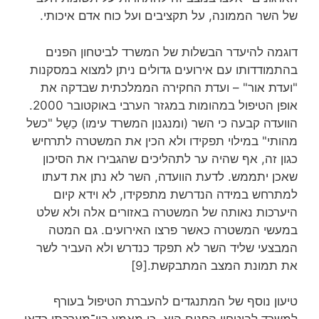
של השר הממונה, על תקציבים ועל כוח אדם איכותי.
דוגמה להיעדר הבשלות של המשרד לביטחון הפנים
בהתמודדותו עם אירועים גדולים ניתן למצוא במסקנות
"ועדת אור" – ועדת החקירה הממלכתית שבדקה את
אופן הטיפול במהומות במגזר הערבי באוקטובר 2000.
הוועדה קבעה כי השר (ומנגנון המשרד עימו) כַשָל "כשל
מהותי" במילוי תפקידו ולא הכין את המשטרה לתרחיש
כגון זה, אף שהיה ער לתהליכים שהגבירו את הסיכון
שאכן יתממש. לדעת הוועדה, השר לא נתן את דעתו
למתרחש במידה הנדרשת מתפקידו, לא וידא קיום
היערכות נאותה של המשטרה באזורים אלה ולא שלט
במעשי המשטרה כאשר פרצו האירועים. גם המטה
המבצעי שליד השר לא תפקד כנדרש ולא העביר לשר
את תמונת המצב המתבקשת.[9]
טיעון נוסף של המתנגדים להעברת הטיפול בעורף