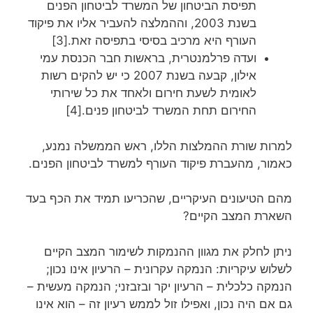
תפיסת הביטחון של המשרד לביטחון הפנים
בשנת 2003, וההמלצה להעביר אליו את פיקוד
העורף היא מרכיב בסיסי בתפיסה זאת.[3]
ועדה פרלמנטרית, בראשות חבר הכנסת עמי
אילון, קבעה בשנת 2007 כי יש להקים רשות
לאומית לשעת חירום ולאחד את כל שירותי
החירום תחת המשרד לביטחון פנים.[4]
למרות שורת ההמלצות הללו, ראש הממשלה נמנע,
כאמור, מהעברת פיקוד העורף למשרד לביטחון הפנים.
מהם הטיעונים העיקריים, שהכריעו תמיד את הכף בעד
השארת המצב הקיים?
ניתן לחלק את מגוון ההנמקות לשימור המצב הקיים
לשלוש עיקריות: הנמקה עקרונית – הרעיון אינו נכון;
הנמקה כלכלית – הרעיון יקר ובזבזני; הנמקה מעשית –
גם אם היה נכון, ואפילו זול לממש רעיון זה – הוא אינו