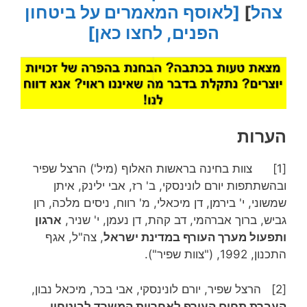
צהל
]
[לאוסף המאמרים על ביטחון
הפנים, לחצו כאן]
הערות
[1] צוות בחינה בראשות האלוף (מיל') הרצל שפיר
ובהשתתפות יורם לונינסקי, ב' רז, אבי ילינק, איתן
שמשוני, י' בירמן, דן מיכאלי, מ' רווח, ניסים מלכה, רון
גביש, ברוך אברהמי, דב קהת, דן נעמן, י' שניר,
ארגון
ותפעול מערך העורף במדינת ישראל
, צה"ל, אגף
התכנון, 1992, ("צוות שפיר").
[2] הרצל שפיר, יורם לונינסקי, אבי בכר, מיכאל נבון,
העברת תחום העורף לאחריות המשרד לביטחון