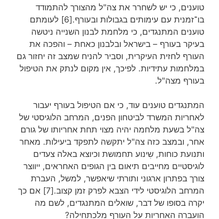
טוענים, כי יש לשחרר את צה"ל מהצורך להתמודד
בו־זמנית עם עימותים בגבולות ובעורף.[6] לעומתם
טוענים המתנגדים, כי מלחמת לבנון השנייה ניטשה
בעיקר בעורף – בישראל ובלבנון כאחת – והפכה את
העורף לחזית העיקרית, וסביר להניח שמצב זה יחזור גם
במלחמות עתידיות. לפיכך, אין מקום לנתק את הטיפול
בעורף מצה"ל.
המתנגדים טוענים עוד, כי אם הטיפול בעורף יעבור
לאחריות המשרד לביטחון הפנים, המרחב הלוגיסטי של
צה"ל בשעת מלחמה יהיה מצוי תחת אחריותו של גורם
אחר, ובמצב כזה צה"ל יתקשה לתפקד ביעילות. מאחר
ותנועת כוחות, שִינוע תחמושת וכיוצא באלה צעדים
לוגיסטיים מחייבים תיאום בין הגופים האחראים, ייווצר
צורך בפתרון ארגוני ותורתי שיאפשר, למשל, העברת
המרחב הלוגיסטי לידי הצבא לפרק זמן קצוב.[7] אם כך
יקרה בסופו של דבר, שואלים המתנגדים, לשם מה
הועברה האחריות על העורף מלכתחילה?