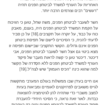
האחריות על העורף למשרד לביטחון הפנים תהיה
"רעשים" רבים וצורמים הרבה יותר.
השר לשעבר לביטחון הפנים, משה שחל, טוען כי הוויכוח
על הקמת המשרד לביטחון הפנים היה, בעצם, מאבק
כוח על כבוד, על יוקרה ועל תקציבים.[18] על כן סביר
לדעתי להניח, כי הסיכויים ליישם של תפיסת ביטחון
הפנים אינם גדולים. הקושי התקציבי שביישום תפיסה זו
מצא ביטוי גם אצל השר לשעבר לביטחון הפנים, אבי
דיכטר. דיכטר טען כי קשה לראות מעבַר של פיקוד
העורף למשרד לביטחון הפנים ללא הסְדרה של הַקשר
למה שהוא כינה "הכיס העמוק" שיש לצה"ל.[19]
אנו חיים בעידן שבו ממשלות בעולם המערבי מתקשות
לגייס משאבים לפרויקטים לאומיים ומביאות בעיות
למצב משברי כדי שתהיה להן לגיטימציה להוצאות
כבדות. לאור זאת נראה, כי הסיכוי היחידי להעברת
פיקוד העורף למשרד לביטחון הפנים יהיה רק בעקבות