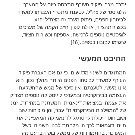
יתרה מכך, פיקוד העורף מתבסס כיום על המערך
הלוגיסטי של צה"ל. לטענת מתנגדי העברתו למשרד
לביטחון הפנים, ניתוק מערך זה מצה"ל יפגע
בכשירותהציוד, או לחילופין יחייב הקמה של מערכים
לוגיסטיים נוספים לרכישה, אספקה וכשירות הציוד,
שיגרמו לבזבוז כספים.[16]
ההיבט המעשי
המתנגדים לשינוי מדגישים, כי גם אם העברת פיקוד
העורף למשרד לביטחון הפנים הייתה מהלך נכון, הוא
אינו מעשי. לטענתם, אין סיכוי של ממש שההשקעה
העצומה בבירוקרטיה ובמערכי לוגיסטיקה נוספים תצדיק
את עצמה: במציאות דינאמית, המשתנה במהירות, זמנן
של "המפלצות הבירוקרטיות" עבר, והן מוכיחות שוב
ושוב חוסר יכולת להסתגל לדינאמיקה המאפיינת את
חיינו. דוגמאות לכך הן מלחמת לבנון השנייה וכשל
המערכות בהתמודדות של ממשל בוש הבן עם נזקי