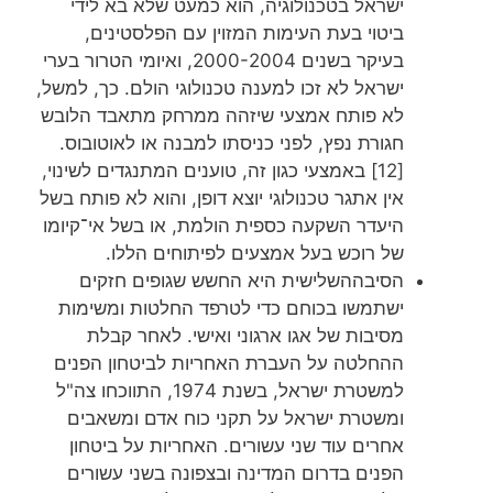
ישראל בטכנולוגיה, הוא כמעט שלא בא לידי
ביטוי בעת העימות המזוין עם הפלסטינים,
בעיקר בשנים 2000-2004, ואיומי הטרור בערי
ישראל לא זכו למענה טכנולוגי הולם. כך, למשל,
לא פותח אמצעי שיזהה ממרחק מתאבד הלובש
חגורת נפץ, לפני כניסתו למבנה או לאוטובוס.
[12] באמצעי כגון זה, טוענים המתנגדים לשינוי,
אין אתגר טכנולוגי יוצא דופן, והוא לא פותח בשל
היעדר השקעה כספית הולמת, או בשל אי־קיומו
של רוכש בעל אמצעים לפיתוחים הללו.
הסיבההשלישית היא החשש שגופים חזקים
ישתמשו בכוחם כדי לטרפד החלטות ומשימות
מסיבות של אגו ארגוני ואישי. לאחר קבלת
ההחלטה על העברת האחריות לביטחון הפנים
למשטרת ישראל, בשנת 1974, התווכחו צה"ל
ומשטרת ישראל על תקני כוח אדם ומשאבים
אחרים עוד שני עשורים. האחריות על ביטחון
הפנים בדרום המדינה ובצפונה בשני עשורים