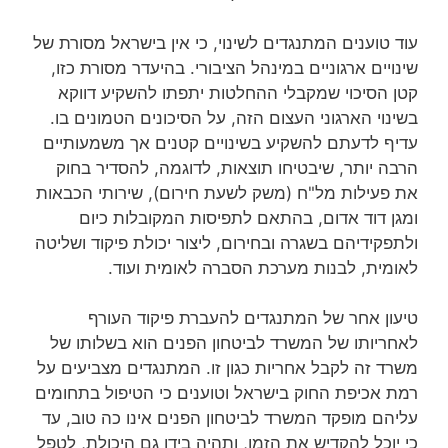
עוד טוענים המתנגדים לשינוי, כי אין בישראל מסורת של
שינויים ארגוניים במינהל הציבורי. בהיעדר מסורת כזו,
קטן הסיכוי שמקבלי ההחלטות יתפתו להשקיע דווקא
בשינוי הארגוני העצום הזה, על הסיכונים הטמונים בו.
עדיף לדעתם להשקיע בשינויים קטנים אך משמעותיים
הרבה יותר, שיבטיחו תוצאות, לדוגמה, להסדיר בחוק
את פעילות מל"ח (משק לשעת חירום), שירותי הכבאות
ומגן דוד אדום, בהתאם לתפיסות המקובלות כיום
ולתפקידיהם בשגרה ובחירום, ליצור יכולת פיקוד ושליטה
לאומית, לבנות מערכת הסברה לאומית ועוד.
טיעון אחר של המתנגדים להעברת פיקוד העורף
לאחריותו של המשרד לביטחון הפנים הוא בשלותו של
משרד זה לקבל אחריות כגון זו. המתנגדים מצביעים על
רמת אכיפת החוק בישראל וטוענים כי הטיפול בתחומים
עליהם מופקד המשרד לביטחון הפנים אינו כה טוב, עד
כי יוכל להקדיש את הזמן, ותהיה בידו גם היכולת, לטפל