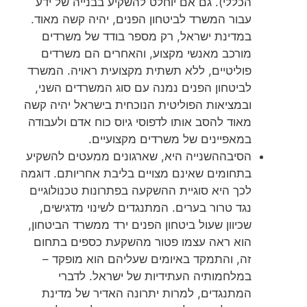
הכללי). גם אם יוחלט להשקיע בבנייה של ידע
עבור המשרד לביטחון הפנים, יהיה קשה מאוד.
במדינת ישראל, רק מספר בודד של משרדים
מורכב מאנשי מקצוע, והאחרים הם משרדים
פוליטיים, ללא תשתית מקצועית ראויה. המשרד
לביטחון הפנים נמנה עם סוג המשרדים השני,
ובמציאות הפוליטית הנוכחית בישראל יהיה קשה
מאוד להסב אותו לדפוסי גיוס כוח אדם ולעבודה
במאפיינים של משרדים מקצועיים.
הסיבההשנייה היא, שארגונים ממעטים להשקיע
בתחומים שאינם מצויים בליבת אחריותם. דוגמה
לכך היא סוגיית ההשקעה בפתרונות טכנולוגיים
נגד טרור בערים. המתנגדים לשינוי מדגישים,
שכיוון שעול ביטחון הפנים ירד ממשרד הביטחון,
הוא ראה עצמו פטור מהשקעת כספים בתחום
זה, והתמקד באיומים שעליהם הוא מופקד –
במלחמותיה העתידיות של ישראל. לדברי
המתנגדים, למרות יתרונה האדיר של מדינת