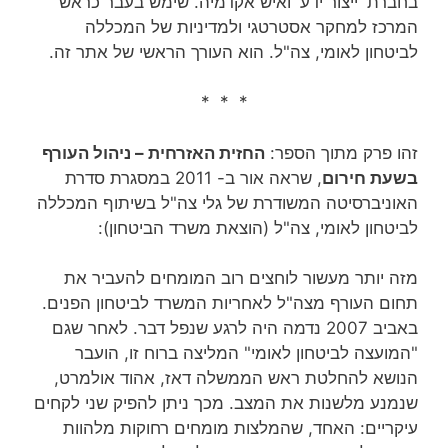
בחברת 'ייצור ידע' ואיש אקדמיה. שימש בעבר כראש
המרכז למחקר אסטרטגי ולמדיניות של המכללה
לביטחון לאומי, צה"ל. הוא העורך הראשי של אתר זה.
* * *
זהו פרק מתוך הספר:
החזית האזרחית – ניהול העורף
בשעת חירום
, שראה אור ב- 2011 במסגרת סדרת
האוניברסיטה המשודרת של גלי צה"ל בשיתוף המכללה
לביטחון לאומי, צה"ל (הוצאת משרד הביטחון):
מזה יותר מעשור לוחצים רוב המומחים להעביר את
תחום העורף מצה"ל לאחריות המשרד לביטחון הפנים.
באביב 2007 נדמה היה לרגע שנפל דבר. לאחר שגם
"המועצה לביטחון לאומי" המליצה ברוח זו, הועבר
הנושא להחלטת ראש הממשלה דאז, אהוד אולמרט,
שנמנע מלשנות את המצב. מכך ניתן להפיק שני לקחים
עיקריים: האחד, שהמלצות מומחים רחוקות מלהוות