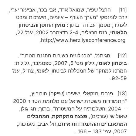
[11] הרצל שפיר, שמואל ארד, אבי בכר, אביעזר יערי,
יורם לונינסקי "מערך העורף – איומים, היערכות ומבט
לעתיד, מסמך עבודה" בתוך:
מאזן החוסן והביטחון
הלאומי
, כנס הרצליה, 2-4 בדצמבר 2002, עמ' 22,
http://www.herzliyaconference.org.
[12] חגיתמ', "טכנולוגיה בשירות ההגנה מטרור",
ביטחון לאומי,
גיליון מס' 5, 2007, ספטמבר, גלילות:
המרכז למחקר של המכללה לביטחון לאומי, צה"ל, עמ'
92-59.
[13] פנחס יחזקאלי, ישעיהו (שייקה) הורוביץ,
"התמודדות משטרת ישראל עם מלחמת הטרור 2000
– 2004 והשלכותיה על המשטרה", בתוך: חגי גולן,
שאול שי (עורכים),
פצצה מתקתקת, המחבלים
המתאבדים וההתמודדות איתם
,תל אביב, מערכות,
2007, עמ' 133 – 166 .