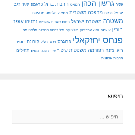
גרשון הכהן
חרבות ברזל
יאיר רגב
שניר
טראמפ
חמאס
מהפכה משטרית
מנהיגות
ישראל
כרזות
מחאה
מלחמה
משטרה
עופר
משטרת ישראל
נתניהו
ניתוח רשתות ארגוניות
בורין
עוצמה
עזה
פלסטינים
עמר דנק
פוליטיקה
פיל בחנות חרסינה
פנחס יחזקאלי
קורונה
פרוגרס
רוסיה
צה"ל
צבא
רפורמה משפטית
רועי צזנה
שיטור
תהילים
שרית אונגר משיח
תרבות ארגונית
חיפוש
חיפוש: