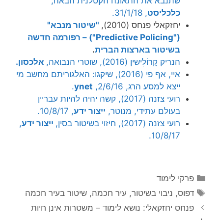
שתנבא את התאונה הקטלנית הבאה,
כלכליסט
, 31/1/18.
יחזקאלי פנחס (2010),
"שיטור מנבא"
("Predictive Policing") – רפורמה חדשה
בשיטור בארצות הברית
.
הנריק קָרוֹלִישין (2016), שוטרי הנבואה,
אלכסון.
איי, אף פי (2016), שיקגו: האלגוריתם מחשב מי
ייצא למסע הרג, 2/6/16,
ynet
.
רועי צזנה (2017), קשה יהיה להיות עבריין
בעולם עתידי, מנוטר,
ייצור ידע
, 10/8/17.
רועי צזנה (2017), חיזוי בשיטור בסין,
ייצור ידע
,
10/8/17.
קטגוריות
פרקי לימוד
תגיות
דפוס
,
ניבוי בשיטור
,
עיר חכמה
,
שיטור בעיר חכמה
פנחס יחזקאלי: נושא לימוד – משטרות אינן חיות