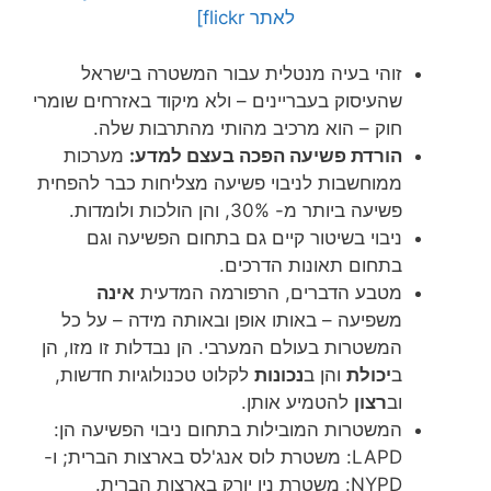
לאתר flickr]
זוהי בעיה מנטלית עבור המשטרה בישראל
שהעיסוק בעבריינים – ולא מיקוד באזרחים שומרי
חוק – הוא מרכיב מהותי מהתרבות שלה.
הורדת פשיעה הפכה בעצם למדע:
מערכות
ממוחשבות לניבוי פשיעה מצליחות כבר להפחית
פשיעה ביותר מ- 30%, והן הולכות ולומדות.
ניבוי בשיטור קיים גם בתחום הפשיעה וגם
בתחום תאונות הדרכים.
מטבע הדברים, הרפורמה המדעית
אינה
משפיעה – באותו אופן ובאותה מידה – על כל
המשטרות בעולם המערבי. הן נבדלות זו מזו, הן
ב
יכולת
והן ב
נכונות
לקלוט טכנולוגיות חדשות,
וב
רצון
להטמיע אותן.
המשטרות המובילות בתחום ניבוי הפשיעה הן:
LAPD: משטרת לוס אנג'לס בארצות הברית; ו-
NYPD: משטרת ניו יורק בארצות הברית.