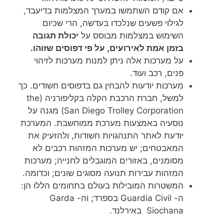
אם קודם השתמשו במערך המצלמות בדיעבד,
לגילוי פשעים שנלכדו בעדשה, הרי שכיום
השימוש במצלמות מבוסס על
יכולת תגובה
בזמן אמת לאירועים, על פי דפוסים שזוהו.
על מערכות אלה ניתן למנות מערכות לזיהוי
פנים, רכב ועוד.
מערכות יודעות להבחין גם בדפוסים חשודים. כך
למשל, חברת הרכבת הקלה בקליפורניה (the
San Diego Trolley Corporation) מגנה על
נוסעיה באמצעות מערכת ממוחשבת. המערכת
יודעת לאתר התנהגויות חשודות, ולהזעיק את
המאבטחים; יש מערכות המזהות רכבים לא
מסומנים, באזורים המוגבלים לחנייה; מערכות
המזהות עבירות תנועה מסוגים שונים; וכדומה.
המשטרות המובילות בעולם בתחומים הללו הן:
ה- Guardia Civil בספרד; וה- Garda
Siochana באירלנד.