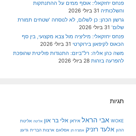
פנחס יחזקאלי: אוסף ממים על ההתנתקות
והשלכותיה
31 ביולי 2026
גרשון הכהן: כן לשלום, לא לנוסחה 'שטחים תמורת
שלום'
31 ביולי 2026
פנחס יחזקאלי: מיליציה מול צבא מקצועי, בין סף
הכאוס לקיפאון בירוקרטי
31 ביולי 2026
משה כהן אליה: רל"ביזם: התנגדות פוליטית שהופכת
להפרעה בזהות
28 ביולי 2026
תגיות
אבי הראל
אלי בר און
איראן
WOKE
אליטת
אליטה
אלעד רזניק
ההון
אסלאם
ארצות הברית
גדעון
אמציה חן