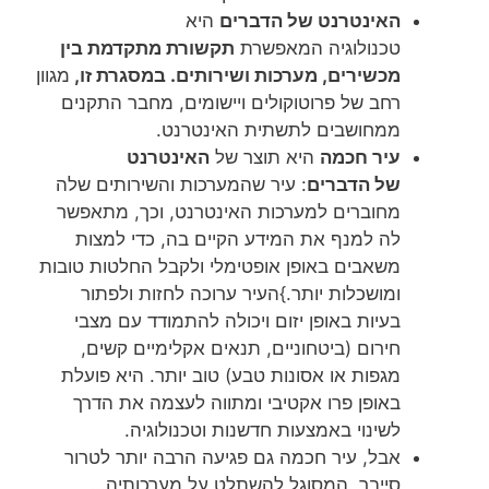
האינטרנט של הדברים
היא
טכנולוגיה המאפשרת
תקשורת מתקדמת בין
מכשירים, מערכות
ושירותים. במסגרת זו,
מגוון
רחב של פרוטוקולים ויישומים, מחבר התקנים
ממחושבים לתשתית האינטרנט.
עיר חכמה
היא תוצר של
האינטרנט
של
הדברים
: עיר שהמערכות והשירותים שלה
מחוברים למערכות האינטרנט, וכך, מתאפשר
לה למנף את המידע הקיים בה, כדי למצות
משאבים באופן אופטימלי ולקבל החלטות טובות
ומושכלות יותר.}העיר ערוכה לחזות ולפתור
בעיות באופן יזום ויכולה להתמודד עם מצבי
חירום (ביטחוניים, תנאים אקלימיים קשים,
מגפות או אסונות טבע) טוב יותר. היא פועלת
באופן פרו אקטיבי ומתווה לעצמה את הדרך
לשינוי באמצעות חדשנות וטכנולוגיה.
אבל, עיר חכמה גם פגיעה הרבה יותר לטרור
סייבר, המסוגל להשתלט על מערכותיה…