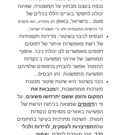
נכפה בעצם מבחוץ על המשטרה, שאינה
יכולה לתפקד בערים הללו בכלים של
פעם… בישראל, באופן
לא
מפתיע, הוא מקודם
ע"י הרשויות המקומיות ולא ע"י משטרת ישראל…
הבסיס לניבוי בשיטור: מדידות תקופתיות
של רשת מאפשרות איתור של דפוסים.
דפוסים מאפשרים לנו יכולת ניבוי. איסוף
ממוחשב של אירועי הפשיעה ב'נקודות
החמות' אפשר להבחין בדפוסים שלפיהם
הפשיעה מתפשטת. זהו הבסיס…
ניבוי בשיטור היא שיטת שיטור מכוונת
מערכות ממוחשבות, ה
מנבאת את
המקום והזמן ששם יתרחשו פשעים
, על
פי ה
דפוסים
שמצאה בניתוח הרשת של
הפשיעה באזורים מסוימים (נקודות
חמות). השיטה מתרכזת בעיקר בתחומים
של
התפרצויות לעסקים, לדירות ולכלי
רכב
. זוהי מערכת לומדת, ו
אחוזי