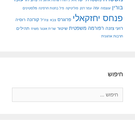
בורין
עוצמה
עזה
פלסטינים
עמר דנק
פוליטיקה
פיל בחנות חרסינה
פנחס יחזקאלי
קורונה
פרוגרס
רוסיה
צה"ל
צבא
רפורמה משפטית
רועי צזנה
שיטור
תהילים
שרית אונגר משיח
תרבות ארגונית
חיפוש
חיפוש: