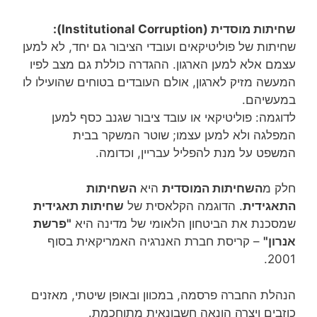
שחיתות מוסדית (
Institutional Corruption)
:
שחיתות של פוליטיקאים ועובדי הציבור גם יחד, לא למען
עצמם אלא למען הארגון. ההגדרה כוללת גם מצב לפיו
המעשה מזיק לארגון, אולם העובדים בטוחים שהועילו לו
במעשיהם.
לדוגמה: פוליטיקאי או עובד ציבור שגנב כסף למען
המפלגה ולא למען עצמו; שוטר המשקר בבית
המשפט על מנת להפליל עבריין, וכדומה.
חלק מ
השחיתות המוסדית
היא
השחיתות
התאגידית
. הדוגמה הקלאסית של
שחיתות תאגידית
שמסכנת את הביטחון הלאומי של מדינה היא
"פרשת
אנרון"
– קריסת חברת האנרגיה האמריקאית בסוף
2001.
הנהלת החברה פרסמה, במכוון ובאופן שיטתי, מאזנים
כוזבים ויצרה הונאה חשבונאית מתוחכמת.