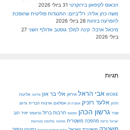
הכאוס לקיפאון בירוקרטי
31 ביולי 2026
משה כהן אליה: רל"ביזם: התנגדות פוליטית שהופכת
להפרעה בזהות
28 ביולי 2026
מיכאל ארבל: קינה למלך גוסטב אדולף השני
27
ביולי 2026
תגיות
אבי הראל
אלי בר און
איראן
WOKE
אליטת
אליטה
אלעד רזניק
ההון
אסלאם
ארצות הברית
גדעון
אמציה חן
גרשון הכהן
חרבות ברזל
יאיר רגב
שניר
טראמפ
חמאס
מהפכה משטרית
מנהיגות
ישראל
כרזות
מחאה
מלחמה
משטרה
עופר
משטרת ישראל
נתניהו
ניתוח רשתות ארגוניות