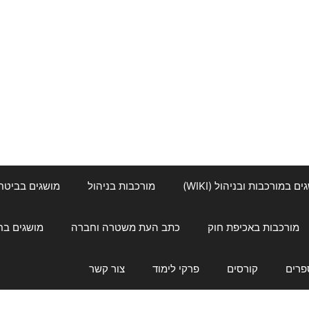
ם במורכבות ובניהול (WIKI)
מורכבות בניהול
מושגים בביטחון ל
מורכבות באכיפת חוק
כתב העת משטרה וחברה
מושגים בחינוך
פרים
קורסים
פרקי לימוד
צור קשר