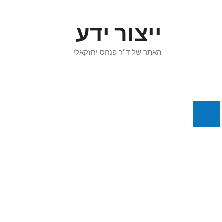
דלג
תוכן
ייצור ידע
האתר של ד"ר פנחס יחזקאלי