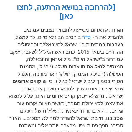
[להרחבה בנושא הרתעה, לחצו
כאן]
הגדרת
קו אדום
מסייעת להבהיר מצבים עמומים
ולהגדיל את ה-
סדר
ביחסים הבינלאומיים. כך למשל,
בעקבות במתיחות בין ישראל לחיזבאללה והחיסולים
ההדדיים בינואר 2015, כתב ראש המל"ל לשעבר, יעקב
עמידרור ב"ישראל היום": מול איראן וחיזבאללה,
המנסים לנצל את הוואקום השלטוני בגולן, מסמנת
הפעולה (הסיכול הממוקד של ג'יהאד מורניה והגנרל
הסורי בסמוך לגבול ישראל בגולן) כי יש
קווים אדומים
שמי שיעבור אותם צריך להביא בחשבון את תגובת
ישראל… מי שלא ייסמן
קווים אדומים
היום, עלול למצוא
את עצמו ללא יכולת תגובה, כאשר האיום יקרום עור
וגידים. דווקא בתוך הדינאמיות השלילית של העולם
שסביבנו, חייבת ישראל להגדיר למה לא תסכים… האזור
סביבנו הפך פחות צפוי מבעבר. יותר אלים ומשתנה