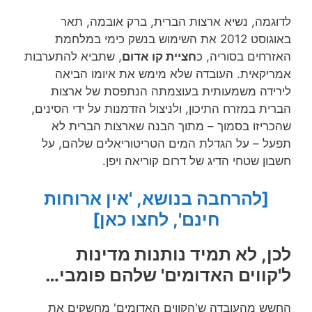
לדוגמה, נשיא ארצות הברית, ברק אובמה, תאר
באוגוסט 2012 את השימוש בנשק כימי במלחמת
האזרחים בסוריה, כ
חציית קו אדום
, שתביא להתערבות
אמריקאית. העובדה שלא מימש את איומו הביאה
לירידה משמעותית בעוצמתה הנתפסת של ארצות
הברית במזרח התיכון, ולניצול הזדמנות על ידי הסינים,
שהכריזו בסמוך – מתוך הבנה שארצות הברית לא
תפעל – על הגדלת המים הטריטוריאלים שלהם, על
חשבון שטחי הדיג של דרום קוריאה ויפן.
[להרחבה בנושא, 'אין ארוחות
חינם', לחצו כאן]
לכן, לא תמיד נותנות מדינות
ל'קווים האדומים' שלהם פומבי…
החשש מהעובדה ש'הקווים האדומים' מחשקים את