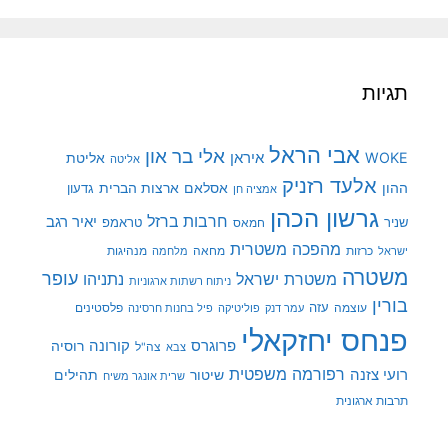
תגיות
אבי הראל
אלי בר און
איראן
WOKE
אליטת
אליטה
אלעד רזניק
ההון
אסלאם
ארצות הברית
גדעון
אמציה חן
גרשון הכהן
חרבות ברזל
יאיר רגב
שניר
טראמפ
חמאס
מהפכה משטרית
מנהיגות
ישראל
כרזות
מחאה
מלחמה
משטרה
עופר
משטרת ישראל
נתניהו
ניתוח רשתות ארגוניות
בורין
עוצמה
עזה
פלסטינים
עמר דנק
פוליטיקה
פיל בחנות חרסינה
פנחס יחזקאלי
קורונה
פרוגרס
רוסיה
צה"ל
צבא
רפורמה משפטית
רועי צזנה
שיטור
תהילים
שרית אונגר משיח
תרבות ארגונית