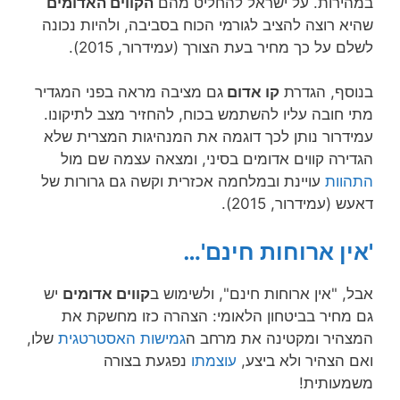
במהירות. על ישראל להחליט מהם
הקווים האדומים
שהיא רוצה להציב לגורמי הכוח בסביבה, ולהיות נכונה
לשלם על כך מחיר בעת הצורך (עמידרור, 2015).
בנוסף, הגדרת
קו אדום
גם מציבה מראה בפני המגדיר
מתי חובה עליו להשתמש בכוח, להחזיר מצב לתיקונו.
עמידרור נותן לכך דוגמה את המנהיגות המצרית שלא
הגדירה קווים אדומים בסיני, ומצאה עצמה שם מול
התהוות
עויינת ובמלחמה אכזרית וקשה גם גרורות של
דאעש (עמידרור, 2015).
'אין ארוחות חינם'…
אבל, "אין ארוחות חינם", ולשימוש ב
קווים אדומים
יש
גם מחיר בביטחון הלאומי: הצהרה כזו מחשקת את
המצהיר ומקטינה את מרחב ה
גמישות האסטרטגית
שלו,
ואם הצהיר ולא ביצע,
עוצמתו
נפגעת בצורה
משמעותית!