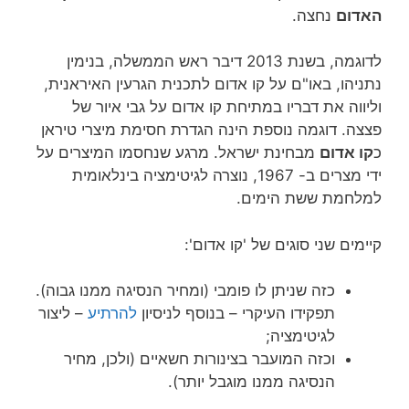
האדום
נחצה.
לדוגמה, בשנת 2013 דיבר ראש הממשלה, בנימין
נתניהו, באו"ם על קו אדום לתכנית הגרעין האיראנית,
וליווה את דבריו במתיחת קו אדום על גבי איור של
פצצה. דוגמה נוספת הינה הגדרת חסימת מיצרי טיראן
כ
קו אדום
מבחינת ישראל. מרגע שנחסמו המיצרים על
ידי מצרים ב- 1967, נוצרה לגיטימציה בינלאומית
למלחמת ששת הימים.
קיימים שני סוגים של 'קו אדום':
כזה שניתן לו פומבי (ומחיר הנסיגה ממנו גבוה).
תפקידו העיקרי – בנוסף לניסיון
להרתיע
– ליצור
לגיטימציה;
וכזה המועבר בצינורות חשאיים (ולכן, מחיר
הנסיגה ממנו מוגבל יותר).