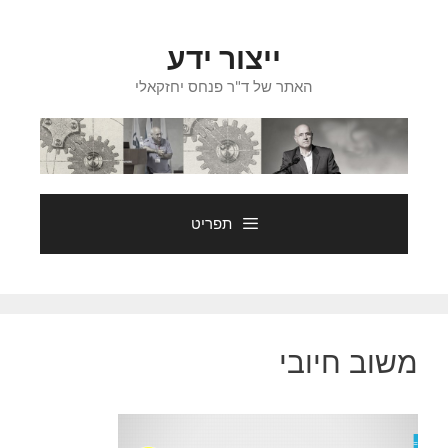
דלג
תוכן
ייצור ידע
האתר של ד"ר פנחס יחזקאלי
תפריט
משוב חיובי