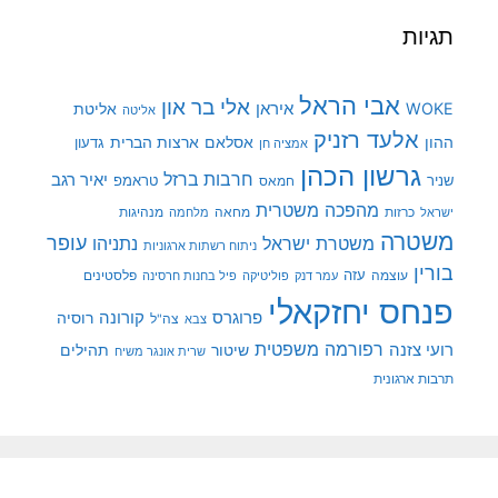
תגיות
אבי הראל
אלי בר און
איראן
WOKE
אליטת
אליטה
אלעד רזניק
ההון
אסלאם
ארצות הברית
גדעון
אמציה חן
גרשון הכהן
חרבות ברזל
יאיר רגב
שניר
טראמפ
חמאס
מהפכה משטרית
מנהיגות
ישראל
כרזות
מחאה
מלחמה
משטרה
עופר
משטרת ישראל
נתניהו
ניתוח רשתות ארגוניות
בורין
עוצמה
עזה
פלסטינים
עמר דנק
פוליטיקה
פיל בחנות חרסינה
פנחס יחזקאלי
קורונה
פרוגרס
רוסיה
צה"ל
צבא
רפורמה משפטית
רועי צזנה
שיטור
תהילים
שרית אונגר משיח
תרבות ארגונית