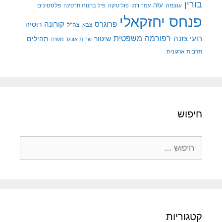
בורין
עוצמה
עזה
פלסטינים
עמר דנק
פוליטיקה
פיל בחנות חרסינה
פנחס יחזקאלי
קורונה
פרוגרס
רוסיה
צה"ל
צבא
רפורמה משפטית
רועי צזנה
שיטור
תהילים
שרית אונגר משיח
תרבות ארגונית
חיפוש
חיפוש:
קטגוריות