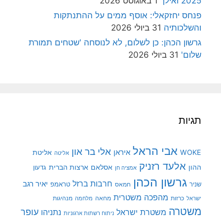
2025 ואילך
1 באוגוסט 2026
פנחס יחזקאלי: אוסף ממים על ההתנתקות
והשלכותיה
31 ביולי 2026
גרשון הכהן: כן לשלום, לא לנוסחה 'שטחים תמורת
שלום'
31 ביולי 2026
תגיות
אבי הראל
אלי בר און
איראן
WOKE
אליטת
אליטה
אלעד רזניק
ההון
אסלאם
ארצות הברית
גדעון
אמציה חן
גרשון הכהן
חרבות ברזל
יאיר רגב
שניר
טראמפ
חמאס
מהפכה משטרית
מנהיגות
ישראל
כרזות
מחאה
מלחמה
משטרה
עופר
משטרת ישראל
נתניהו
ניתוח רשתות ארגוניות