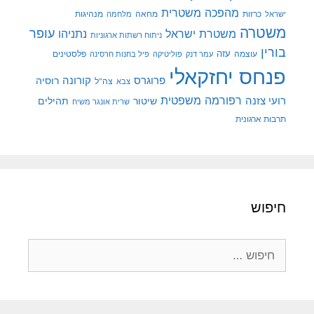
מהפכה משטרית
מנהיגות
ישראל
כרזות
מחאה
מלחמה
משטרה
עופר
משטרת ישראל
נתניהו
ניתוח רשתות ארגוניות
בורין
עוצמה
עזה
פלסטינים
עמר דנק
פוליטיקה
פיל בחנות חרסינה
פנחס יחזקאלי
קורונה
פרוגרס
רוסיה
צה"ל
צבא
רפורמה משפטית
רועי צזנה
שיטור
תהילים
שרית אונגר משיח
תרבות ארגונית
חיפוש
חיפוש: