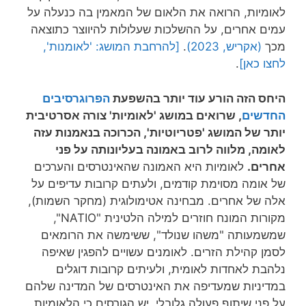
לאומיות, הרואה את הלאום של המאמין בה כנעלה על
עמים אחרים, על ההשלכות שעלולות להיווצר כתוצאה
מכך
(אקריש, 2023)
.
[להרחבת המושג: 'לאומנות',
לחצו כאן]
.
היחס הזה הורע עוד יותר בהשפעת
הפרוגרסיב
ים
החדשים
, שרואים במושג 'לאומיות' צורה אסרטיבית
יותר של המושג 'פטריוטיות', הכרוכה בנאמנות עזה
לאומה, מלווה לרוב באמונה בעליונותה על פני
אחרים.
לאומיות היא האמונה שהאינטרסים והערכים
של אומה מסוימת קודמים, ולעתים קרובות עדיפים על
אלה של אחרים. מבחינה אטימולוגית (מחקר השמות),
מקורות המונח חוזרים למילה הלטינית "NATIO",
שמשמעותה "משהו שנולד", ששימשה את הרומאים
לסמן קהילת הזרים. לאומנים עשויים להפגין שאיפה
נלהבת לאחדות לאומית, ולעיתים קרובות דוגלים
במדיניות שמעדיפה את האינטרסים של המדינה שלהם
על פני שיתוף פעולה גלובלי. יש הגורסים כי הלאומיות