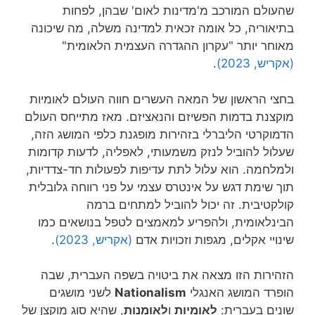
שהעולם המורכב מ'מדינות לאום' שבהן, לפחות
בתיאוריה, כל אומה זכאית למדינה משלה, מה שיכונה
מאוחר יותר "עקרון ההגדרה העצמית הלאומית"
(אקריש, 2023)
.
בחצי הראשון של המאה העשרים חווה העולם לאומיות
מוקצנת בדמות הפשיזם והנאציזם. מאז מתייחס העולם
הדמוקרטי הליברלי בזהירות מופגנת כלפי המושג הזה,
שעלול להוביל לנזק משמעותי, לאפליה, לדעות קדומות
ולמלחמה. הוא עלול לתת עדיפות לפעולות חד-צדדיות,
תוך שימת דגש על אינטרס עצמי על פני רווחה גלובלית
קולקטיבית. זה יכול להוביל למתחים ברמה
הבינלאומית, ולהפריע למאמצים לטפל בנושאים כמו
שינויי אקלים, מגפות וזכויות אדם
(אקריש, 2023)
.
הזהירות הזו מצאה את ביטויה בשפה העברית, שבה
הופרד המושג האנגלי
Nationalism
לשני מושגים
שונים בעברית:
לאומיות
ו
לאומנות
, שהיא סוג מוקצן של