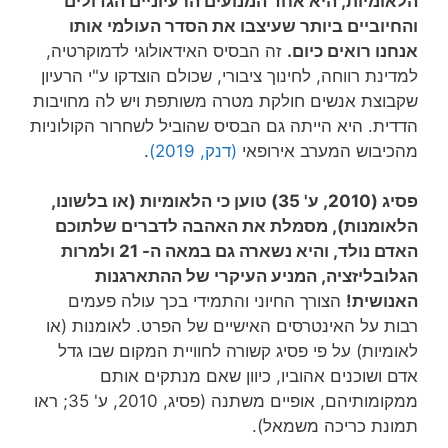
הלאומיות, היא אחד המנועים הרעיוניים הגדולים
והחיוביים ביותר שעיצבו את הסדר העולמי אותו
אנחנו רואים כיום.
זה הבסיס האידאולוגי לדמוקרטיה,
למדינת רווחה, לחינוך ציבורי, שכולם הוצדקו ע"י הרעיון
שקבוצת אנשים חולקת מטרה משותפת ויש לה מחויבות
הדדית. היא הייתה גם הבסיס שהוביל לשחרור הקולוניות
מהכיבוש המערב אירופאי
(דנק, 2019)
.
פסיג (2010, ע' 35) טוען כי הלאומיות (או בלשונו,
הלאומנות), מסמלת את האהבה לדברים שלתוכם
האדם נולד, והיא נשארה גם במאה ה- 21 ולמרות
הגלובליזציה, המניע העיקרי של ההתארגנות
האנושית!
הצורך החיוני והתמידי בכך עולה פעמים
רבות על האינטרסים האישיים של הפרט. לאומנות (או
לאומיות) על פי פסיג קשורה לחוויית המקום שבו גדל
אדם ושוכנים אהוביו, כיוון שאם מנתקים אותם
ממקומותיהם, אופיים משתנה (פסיג, 2010, ע' 35; ראו
תמונת כריכה משמאל).