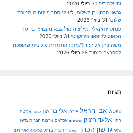
והשלכותיה
31 ביולי 2026
גרשון הכהן: כן לשלום, לא לנוסחה 'שטחים תמורת
שלום'
31 ביולי 2026
פנחס יחזקאלי: מיליציה מול צבא מקצועי, בין סף
הכאוס לקיפאון בירוקרטי
31 ביולי 2026
משה כהן אליה: רל"ביזם: התנגדות פוליטית שהופכת
להפרעה בזהות
28 ביולי 2026
תגיות
אבי הראל
אלי בר און
איראן
WOKE
אליטת
אליטה
אלעד רזניק
ההון
אסלאם
ארצות הברית
גדעון
אמציה חן
גרשון הכהן
חרבות ברזל
יאיר רגב
שניר
טראמפ
חמאס